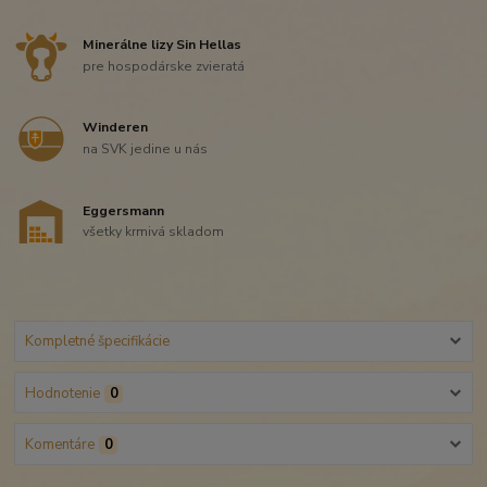
Minerálne lizy Sin Hellas
pre hospodárske zvieratá
Winderen
na SVK jedine u nás
Eggersmann
všetky krmivá skladom
Kompletné špecifikácie
Hodnotenie
0
Komentáre
0