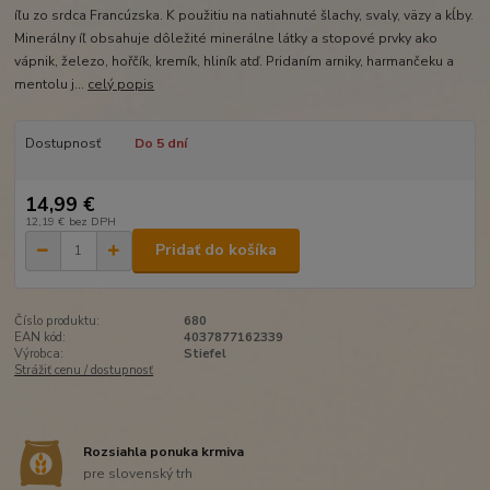
íľu zo srdca Francúzska. K použitiu na natiahnuté šlachy, svaly, väzy a kĺby.
Minerálny íľ obsahuje dôležité minerálne látky a stopové prvky ako
vápnik, železo, hořčík, kremík, hliník atď. Pridaním arniky, harmančeku a
mentolu j...
celý popis
Dostupnosť
Do 5 dní
14,99 €
12,19 €
bez DPH
Pridať do košíka
Číslo produktu:
680
EAN kód:
4037877162339
Výrobca:
Stiefel
Strážiť cenu / dostupnosť
Rozsiahla ponuka krmiva
pre slovenský trh