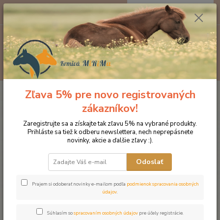
0
ks
EUR
za
0 €
Menu
Hľadať
Zľava 5% pre novo registrovaných
Úvod
Kozmetika pre kone
Starostlivosť o pohyb. aparát
Minerálna
pasta
zákazníkov!
Minerálna pasta
Zaregistrujte sa a získajte tak zľavu 5% na vybrané produkty.
Prihláste sa tiež k odberu newslettera, nech neprepásnete
novinky, akcie a ďalšie zľavy :).
Odoslať
Prajem si odoberať novinky e-mailom podľa
podmienok spracovania osobných
údajov
.
Súhlasím so
spracovaním osobných údajov
pre účely registrácie.