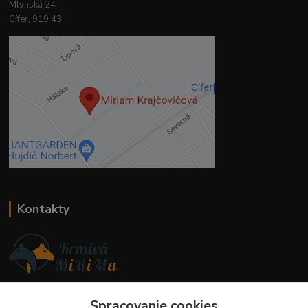
Mlynská 24
Cífer, 919 43
Kontakty
Ing. Miriam Botíková
+421 944 394 715
Spracovanie cookies