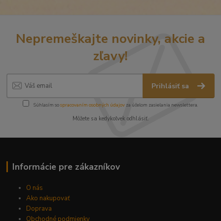
Nepremeškajte novinky, akcie a
zľavy!
Prihlásiť sa
Súhlasím so
spracovaním osobných údajov
za účelom zasielania newslettera.
Môžete sa kedykoľvek odhlásiť.
Informácie pre zákazníkov
O nás
Ako nakupovať
Doprava
Obchodné podmienky