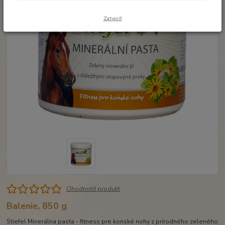
Zatvoriť
Ohodnotiť produkt
Balenie, 850 g
Stiefel Minerálna pasta - fitness pre konské nohy z prírodného zeleného