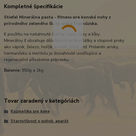
Kompletné špecifikácie
Stiefel Minerálna pasta - fitness pre konské nohy z
prírodného zeleného íľu zo srdca Francúzska.
K použitiu na natiahnuté šlachy, svaly, väzy a kĺby.
Minerálny íľ obsahuje dôležité minerálne látky a stopové prvky
ako vápnik, železo, hořčík, kremík, hliník atď. Pridaním arniky,
harmančeku a mentolu je dosiahnuté uvoľňujúce a
regeneračné pôsobenie prípravku.
Balenie:
850g a 2kg
Tovar zaradený v kategóriách
Kozmetika pre kone
Starostlivosť o pohyb. aparát