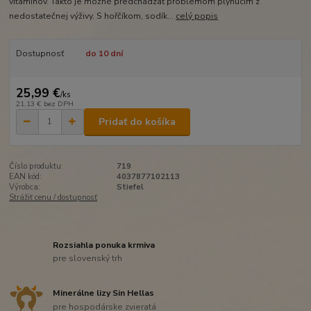
vitamínov. Takto je možné predchádzať problémom plynúcim z
nedostatečnej výživy. S hořčíkom, sodík...
celý popis
Dostupnosť
do 10 dní
25,99 €
/
ks
21,13 €
bez DPH
Pridať do košíka
Číslo produktu:
719
EAN kód:
4037877102113
Výrobca:
Stiefel
Strážiť cenu / dostupnosť
Rozsiahla ponuka krmiva
pre slovenský trh
Minerálne lizy Sin Hellas
pre hospodárske zvieratá