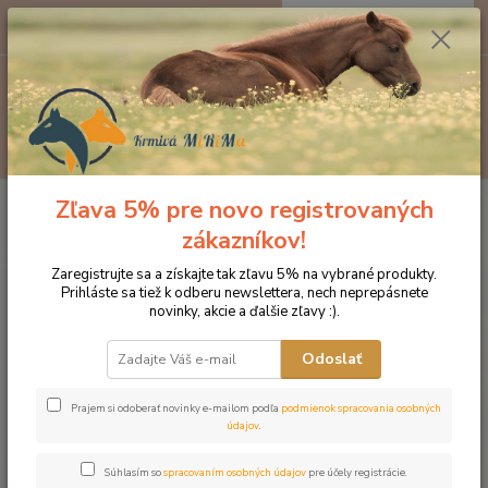
0
ks
EUR
za
0 €
Menu
Hľadať
Zľava 5% pre novo registrovaných
Úvod
Doplnky výživy
Imunita
Minerál
zákazníkov!
Minerál
Zaregistrujte sa a získajte tak zľavu 5% na vybrané produkty.
Prihláste sa tiež k odberu newslettera, nech neprepásnete
Novinka
novinky, akcie a ďalšie zľavy :).
Odoslať
Prajem si odoberať novinky e-mailom podľa
podmienok spracovania osobných
údajov
.
Súhlasím so
spracovaním osobných údajov
pre účely registrácie.