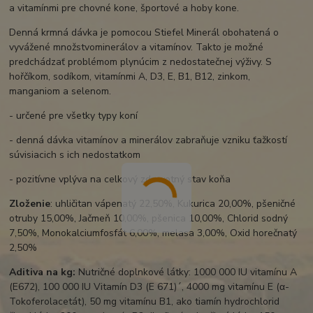
a vitamínmi pre chovné kone, športové a hoby kone.
Denná krmná dávka je pomocou Stiefel Minerál obohatená o
vyvážené množstvominerálov a vitamínov. Takto je možné
predchádzať problémom plynúcim z nedostatečnej výživy. S
hořčíkom, sodíkom, vitamínmi A, D3, E, B1, B12, zinkom,
manganiom a selenom.
- určené pre všetky typy koní
- denná dávka vitamínov a minerálov zabraňuje vzniku ťažkostí
súvisiacich s ich nedostatkom
- pozitívne vplýva na celkový zdravotný stav koňa
Zloženie
: uhličitan vápenatý 22,50%, Kukurica 20,00%, pšeničné
otruby 15,00%, Jačmeň 10,00%, pšenica 10,00%, Chlorid sodný
7,50%, Monokalciumfosfát 6,00%, melasa 3,00%, Oxid horečnatý
2,50%
Aditiva na kg:
Nutričné doplnkové látky: 1000 000 IU vitamínu A
(E672), 100 000 IU Vitamín D3 (E 671)´, 4000 mg vitamínu E (α-
Tokoferolacetát), 50 mg vitamínu B1, ako tiamín hydrochlorid