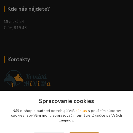
Kde nás nájdete?
Mlynská 24
Cífer, 919 43
Kontakty
Ing. Miriam Botíková
+421 944 394 715
Spracovanie cookies
(Po-Pia, 8-17 hod.)
Náš e-shop a partneri potrebujú Váš
súhlas
s použitím súborov
cookies, aby Vám mohli zobrazovať informácie týkajúce sa Vašich
info@krmivamirima.sk
záujmov.