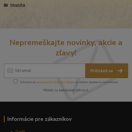
Imunita
Nepremeškajte novinky, akcie a
zľavy!
Prihlásiť sa
Súhlasím so
spracovaním osobných údajov
za účelom zasielania newslettera.
Môžete sa kedykoľvek odhlásiť.
Informácie pre zákazníkov
O nás