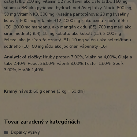
čistej látky, 200 mg, vitamín B2 riboflavín ako čisté látky, 150 mg
vitamínu B6, ako pyridoxol hydrochlorid čistej látky, Niacín 800 mg;
50 mg Vitamín K3, 300 mg Kyselina pantoténová; 20 mg kyseliny
listovej; 800 mcg Vitamín B12, 4000 mg zinku oxidu zinočnatého
(E6), 2000 mg mangánu, ako mangán oxidu (E5), 700 mg medi ako
síran meďnatý (E4), 15 mg kobaltu ako kobalt (E3), 2 000 mg
železo, ako je síran železnatý (E1), 10 mg selénu ako seleničitanu
sodného (E8); 50 mg jódu ako jodičnan vápenatý (E6)
Analytické zložky:
Hrubý proteín 7,00%, Vláknina 4,00%, Oleje a
tuky 2,40%, Popol 25,00%, vápnik 9,00%, Fosfor 1,80%, Sodík
3,00%, Horčík 1,40%
Krmný návod
: 60 g denne (3 kg = 50 dní)
Tovar zaradený v kategóriách
Doplnky výživy