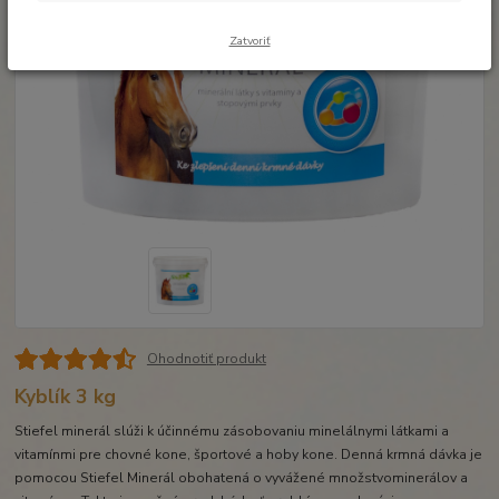
Zatvoriť
Ohodnotiť produkt
Kyblík 3 kg
Stiefel minerál slúži k účinnému zásobovaniu minelálnymi látkami a
vitamínmi pre chovné kone, športové a hoby kone. Denná krmná dávka je
pomocou Stiefel Minerál obohatená o vyvážené množstvominerálov a