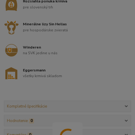
Rozsiahla ponuka krmiva
pre slovenský trh
Minerálne lizy Sin Hellas
pre hospodárske zvieratá
Winderen
na SVK jedine u nás
Eggersmann
všetky krmivá skladom
Kompletné špecifikácie
Hodnotenie
0
Komentáre
0