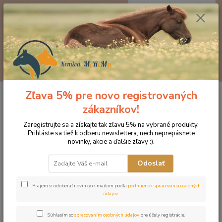
0
ks
EUR
za
0 €
Menu
Hľadať
Zľava 5% pre novo registrovaných
Úvod
Značka oblečenia MONTAR ZĽAVY!
MONTAR šiltovka čierna
zákazníkov!
MONTAR šiltovka čierna
Zaregistrujte sa a získajte tak zľavu 5% na vybrané produkty.
Prihláste sa tiež k odberu newslettera, nech neprepásnete
Novinka
Akcia
novinky, akcie a ďalšie zľavy :).
Odoslať
Prajem si odoberať novinky e-mailom podľa
podmienok spracovania osobných
údajov
.
Súhlasím so
spracovaním osobných údajov
pre účely registrácie.