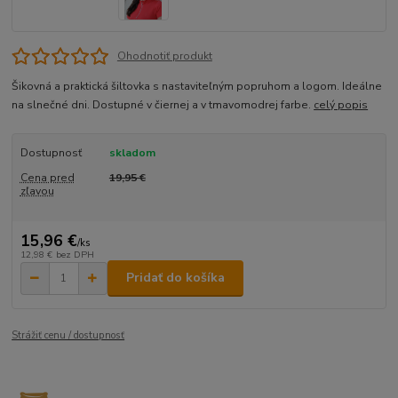
Ohodnotiť produkt
Šikovná a praktická šiltovka s nastaviteľným popruhom a logom. Ideálne
na slnečné dni. Dostupné v čiernej a v tmavomodrej farbe.
celý popis
Dostupnosť
skladom
Cena pred
19,95 €
zľavou
15,96 €
/
ks
12,98 €
bez DPH
Pridať do košíka
Strážiť cenu / dostupnosť