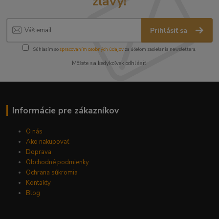
zľavy!
Prihlásiť sa
Súhlasím so
spracovaním osobných údajov
za účelom zasielania newslettera.
Môžete sa kedykoľvek odhlásiť.
Informácie pre zákazníkov
O nás
Ako nakupovať
Doprava
Obchodné podmienky
Ochrana súkromia
Kontakty
Blog