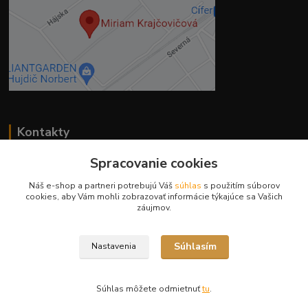
Kontakty
Spracovanie cookies
Náš e-shop a partneri potrebujú Váš
súhlas
s použitím súborov
cookies, aby Vám mohli zobrazovať informácie týkajúce sa Vašich
záujmov.
Ing. Miriam Botíková
+421 944 394 715
(Po-Pia, 8-17 hod.)
Súhlasím
Nastavenia
info@krmivamirima.sk
Súhlas môžete odmietnuť
tu
.