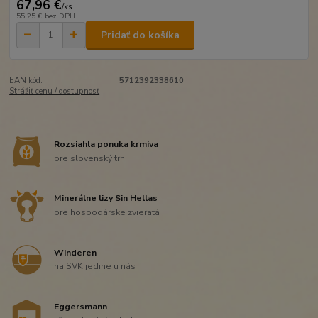
67,96 €
/
ks
55,25 €
bez DPH
Pridať do košíka
EAN kód:
5712392338610
Strážiť cenu / dostupnosť
Rozsiahla ponuka krmiva
pre slovenský trh
Minerálne lizy Sin Hellas
pre hospodárske zvieratá
Winderen
na SVK jedine u nás
Eggersmann