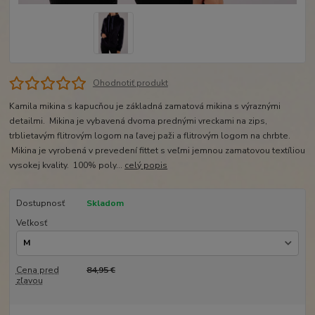
Ohodnotiť produkt
Kamila mikina s kapucňou je základná zamatová mikina s výraznými
detailmi. Mikina je vybavená dvoma prednými vreckami na zips,
trblietavým flitrovým logom na ľavej paži a flitrovým logom na chrbte.
Mikina je vyrobená v prevedení fittet s veľmi jemnou zamatovou textíliou
vysokej kvality. 100% poly...
celý popis
Dostupnosť
Skladom
Veľkosť
Cena pred
84,95 €
zľavou