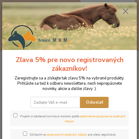
0
ks
EUR
za
0 €
Menu
Hľadať
Zľava 5% pre novo registrovaných
Úvod
Značka oblečenia MONTAR ZĽAVY!
Mikiny
MONTAR mikina
Kamila velvet tmavomodrá
zákazníkov!
MONTAR mikina Kamila velvet
Zaregistrujte sa a získajte tak zľavu 5% na vybrané produkty.
Prihláste sa tiež k odberu newslettera, nech neprepásnete
tmavomodrá
novinky, akcie a ďalšie zľavy :).
Novinka
Akcia
Odoslať
Prajem si odoberať novinky e-mailom podľa
podmienok spracovania osobných
údajov
.
Súhlasím so
spracovaním osobných údajov
pre účely registrácie.