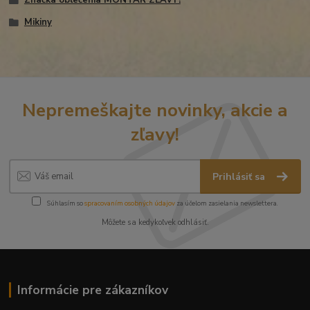
Značka oblečenia MONTAR ZĽAVY!
Mikiny
Nepremeškajte novinky, akcie a
zľavy!
Prihlásiť sa
Súhlasím so
spracovaním osobných údajov
za účelom zasielania newslettera.
Môžete sa kedykoľvek odhlásiť.
Informácie pre zákazníkov