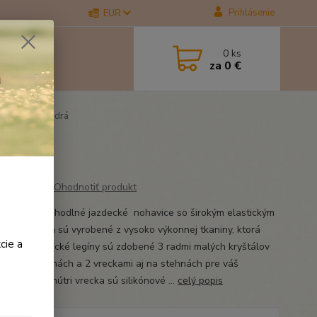
Prihlásenie
EUR
0
ks
za
0 €
y Linnea modrá
Ohodnotiť produkt
 sú super pohodlné jazdecké nohavice so širokým elastickým
 Držia tvar a sú vyrobené z vysoko výkonnej tkaniny, ktorá
cie a
a pot. Jazdecké legíny sú zdobené 3 radmi malých kryštálov
tóne na stehnách a 2 vreckami aj na stehnách pre váš
n atď. Vo vnútri vrecka sú silikónové ...
celý popis