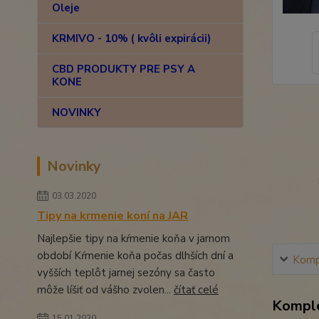
Oleje
KRMIVO - 10% ( kvôli expirácii)
CBD PRODUKTY PRE PSY A
KONE
NOVINKY
Novinky
03.03.2020
Tipy na krmenie koní na JAR
Najlepšie tipy na kŕmenie koňa v jarnom
období Kŕmenie koňa počas dlhších dní a
Kompl
vyšších teplôt jarnej sezóny sa často
môže líšiť od vášho zvolen...
čítať celé
Komple
15.01.2020