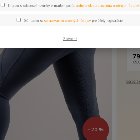
Dos
Prajem si odoberať novinky e-mailom podľa
podmienok spracovania osobných údajov
.
Veľ
Súhlasím so
spracovaním osobných údajov
pre účely registrácie.
Cen
Zatvoriť
79
65,
Strážiť
- 20 %