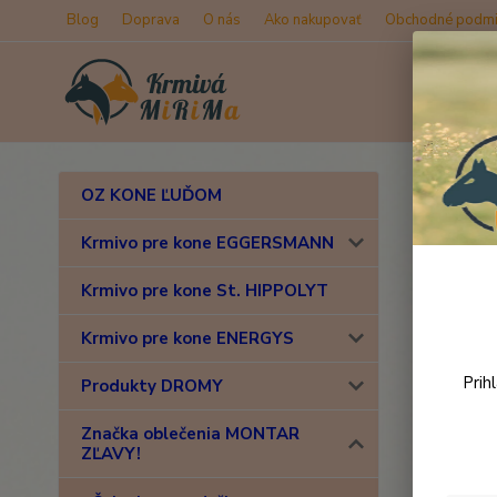
Blog
Doprava
O nás
Ako nakupovať
Obchodné podmi
Úvod
Z
OZ KONE ĽUĎOM
MONT
Krmivo pre kone EGGERSMANN
Krmivo pre kone St. HIPPOLYT
Novinka
Krmivo pre kone ENERGYS
Prih
Produkty DROMY
Značka oblečenia MONTAR
ZĽAVY!