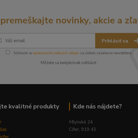
premeškajte novinky, akcie a zľa
Prihlásiť sa
Súhlasím so
spracovaním osobných údajov
za účelom zasielania newslettera.
Môžete sa kedykoľvek odhlásiť.
te kvalitné produkty
Kde nás nájdete?
r
Mlynská 24
llas
Cífer, 919 43
rfer