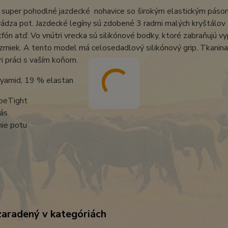
 super pohodlné jazdecké nohavice so širokým elastickým pásom.
ádza pot. Jazdecké legíny sú zdobené 3 radmi malých kryštálov 
fón atď. Vo vnútri vrecka sú silikónové bodky, ktoré zabraňujú vy
zrniek. A tento model má celosedadlový silikónový grip. Tkanin
i práci s vaším koňom.
yamid, 19 % elastan
peTight
ás
ie potu
zaradený v kategóriách