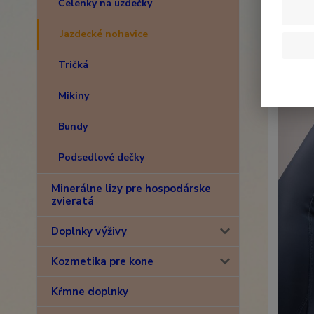
Čelenky na uzdečky
Jazdecké nohavice
Tričká
Mikiny
Bundy
Podsedlové dečky
Minerálne lizy pre hospodárske
zvieratá
Doplnky výživy
Kozmetika pre kone
Kŕmne doplnky