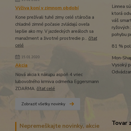
Linnea sú
Výživa koní v zimnom období
ktorá odv
Kone prežívali tuhé zimy celé stáročia a
váš smart
chladné zimné počasie zvládajú oveľa
ryžových 
lepšie ako my. V jazdeckých areáloch sa
pohybu pr
manažment a životné prostredie p...
čítať
celé
81 % pol
Mon-Sha
15.01.2020
Vysoký p
Akcia
Odvádzan
Nová akcia k nákupu aspoň 4 vriec
lubovoľného krmiva odmerka Eggersmann
ZDARMA.
čítať celé
Zobraziť všetky novinky
Tovar 
Nepremeškajte novinky, akcie