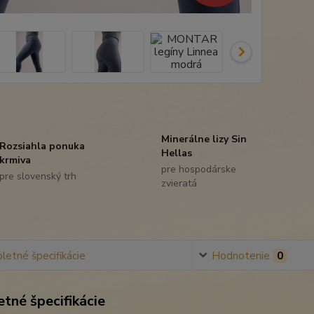
Minerálne lizy Sin
Rozsiahla ponuka
Hellas
krmiva
pre hospodárske
pre slovenský trh
zvieratá
etné špecifikácie
Hodnotenie
0
tné špecifikácie