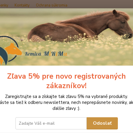
enky
Kontakty
Ochrana súkromia
Hľadať
načka oblečenia MONTAR ZĽAVY!
Jazdecké nohavice
MONTAR legín
AR legíny Linnea modrá
Zľava 5% pre novo registrovaných
zákazníkov!
Linnea
Zaregistrujte sa a získajte tak zľavu 5% na vybrané produkty.
pásom.
láste sa tiež k odberu newslettera, nech neprepásnete novinky, ak
odvádz
ďalšie zľavy :).
tón v 
smartfó
Odoslať