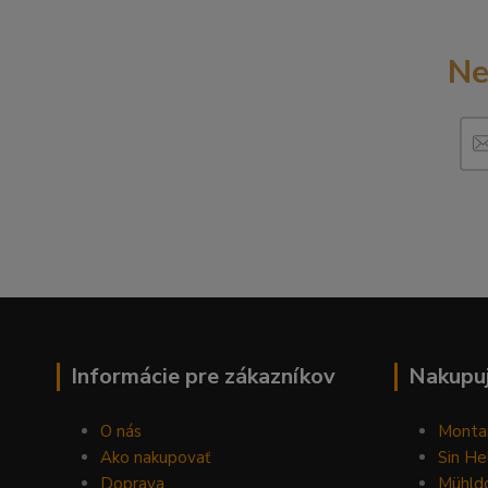
Ne
Informácie pre zákazníkov
Nakupuj
O nás
Monta
Ako nakupovať
Sin He
Doprava
Mühldo