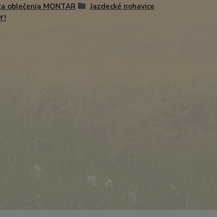
ka oblečenia MONTAR
Jazdecké nohavice
Y!