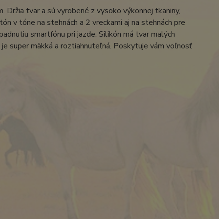
 Držia tvar a sú vyrobené z vysoko výkonnej tkaniny,
tón v tóne na stehnách a 2 vreckami aj na stehnách pre
padnutiu smartfónu pri jazde. Silikón má tvar malých
a je super mäkká a roztiahnuteľná. Poskytuje vám voľnosť