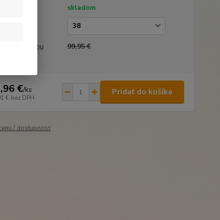
tupnosť
skladom
kosť
a pred zľavou
99,95 €
,96 €
/
ks
Pridať do košíka
01 €
bez DPH
 cenu / dostupnosť