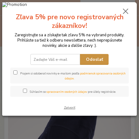
0
ks
EUR
za
0 €
Zľava 5% pre novo registrovaných
Menu
zákazníkov!
Zaregistrujte sa a získajte tak zľavu 5% na vybrané produkty.
Hľadať
Prihláste sa tiež k odberu newslettera, nech neprepásnete
novinky, akcie a ďalšie zľavy :).
Úvod
Značka oblečenia MONTAR ZĽAVY!
Jazdecké nohavice
MONTAR legíny GRO MON vysoký pás tmavomodré
Odoslať
MONTAR legíny GRO MON
Prajem si odoberať novinky e-mailom podľa
podmienok spracovania osobných
údajov
.
vysoký pás tmavomodré
Súhlasím so
spracovaním osobných údajov
pre účely registrácie.
Novinka
Akcia
Doprava ZADARMO
Zatvoriť