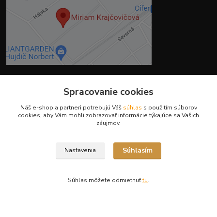
Spracovanie cookies
Kontakty
Náš e-shop a partneri potrebujú Váš
súhlas
s použitím súborov
cookies, aby Vám mohli zobrazovať informácie týkajúce sa Vašich
záujmov.
Súhlasím
Nastavenia
Ing. Miriam Botíková
+421 944 394 715
(Po-Pia, 8-17 hod.)
Súhlas môžete odmietnuť
tu
.
info@krmivamirima.sk