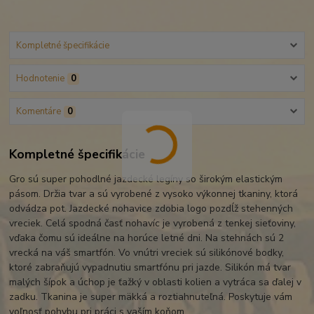
Kompletné špecifikácie
Hodnotenie
0
Komentáre
0
Kompletné špecifikácie
Gro sú super pohodlné jazdecké legíny so širokým elastickým
pásom. Držia tvar a sú vyrobené z vysoko výkonnej tkaniny, ktorá
odvádza pot. Jazdecké nohavice zdobia logo pozdĺž stehenných
vreciek. Celá spodná časť nohavíc je vyrobená z tenkej sieťoviny,
vďaka čomu sú ideálne na horúce letné dni. Na stehnách sú 2
vrecká na váš smartfón. Vo vnútri vreciek sú silikónové bodky,
ktoré zabraňujú vypadnutiu smartfónu pri jazde. Silikón má tvar
malých šípok a úchop je ťažký v oblasti kolien a vytráca sa ďalej v
zadku. Tkanina je super mäkká a roztiahnuteľná. Poskytuje vám
voľnosť pohybu pri práci s vaším koňom.