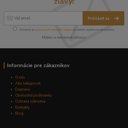
zľavy!
Prihlásiť sa
Súhlasím so
spracovaním osobných údajov
za účelom zasielania newslettera.
Môžete sa kedykoľvek odhlásiť.
Informácie pre zákazníkov
O nás
Ako nakupovať
Doprava
Obchodné podmienky
Ochrana súkromia
Kontakty
Blog