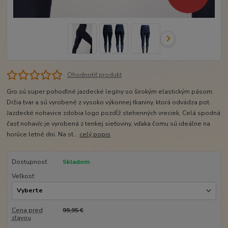
Ohodnotiť produkt
Gro sú super pohodlné jazdecké legíny so širokým elastickým pásom.
Držia tvar a sú vyrobené z vysoko výkonnej tkaniny, ktorá odvádza pot.
Jazdecké nohavice zdobia logo pozdĺž stehenných vreciek. Celá spodná
časť nohavíc je vyrobená z tenkej sieťoviny, vďaka čomu sú ideálne na
horúce letné dni. Na st...
celý popis
Dostupnosť
Skladom
Veľkosť
Cena pred
99,95 €
zľavou