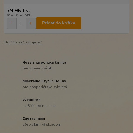
79,96 €
/
ks
65,01 €
bez DPH
Pridať do košíka
Strážiť cenu / dostupnosť
Rozsiahla ponuka krmiva
pre slovenský trh
Minerálne lizy Sin Hellas
pre hospodárske zvieratá
Winderen
na SVK jedine u nás
Eggersmann
všetky krmivá skladom