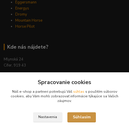
Eggersmann
Energys
Dromy
Mountain Horse
Horse Pilot
Kde nás nájdete?
Mlynská 24
Cífer, 919 43
Spracovanie cookies
Náš e-shop a partneri potrebujú Váš
súhlas
s použitím súborov
Kontakty
cookies, aby Vám mohli zobrazovať informácie týkajúce sa Vašich
záujmov.
Súhlasím
Nastavenia
Ing. Miriam Botíková
+421 944 394 715