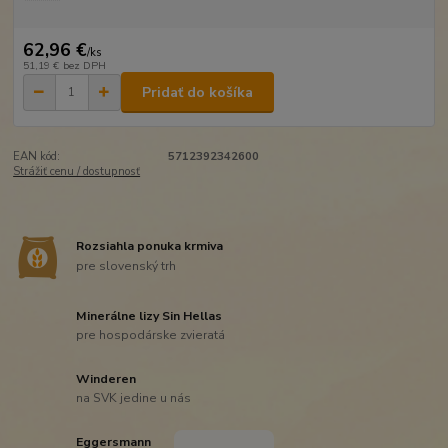
62,96 €
/
ks
51,19 €
bez DPH
Pridať do košíka
EAN kód:
5712392342600
Strážiť cenu / dostupnosť
Rozsiahla ponuka krmiva
pre slovenský trh
Minerálne lizy Sin Hellas
pre hospodárske zvieratá
Winderen
na SVK jedine u nás
Eggersmann