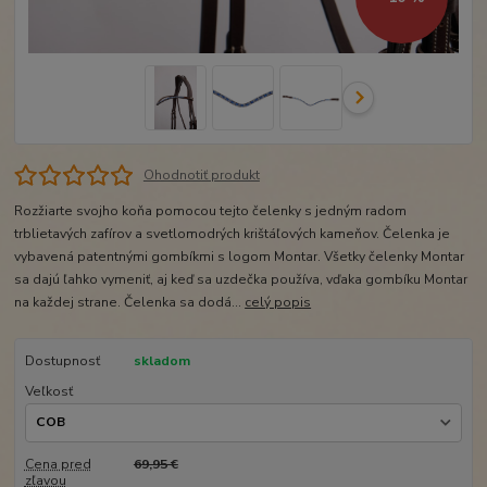
Ohodnotiť produkt
Rozžiarte svojho koňa pomocou tejto čelenky s jedným radom
trblietavých zafírov a svetlomodrých krištáľových kameňov. Čelenka je
vybavená patentnými gombíkmi s logom Montar. Všetky čelenky Montar
sa dajú ľahko vymeniť, aj keď sa uzdečka používa, vďaka gombíku Montar
na každej strane. Čelenka sa dodá...
celý popis
Dostupnosť
skladom
Veľkosť
Cena pred
69,95 €
zľavou