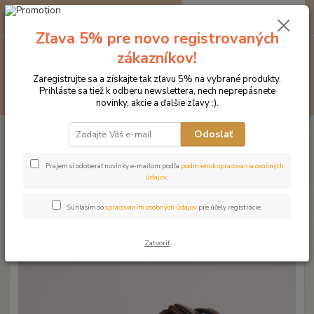
0
ks
EUR
za
0 €
Zľava 5% pre novo registrovaných
zákazníkov!
Menu
Zaregistrujte sa a získajte tak zľavu 5% na vybrané produkty.
Prihláste sa tiež k odberu newslettera, nech neprepásnete
Hľadať
novinky, akcie a ďalšie zľavy :).
Úvod
Značka oblečenia MONTAR ZĽAVY!
Čelenky na uzdečky
Odoslať
MONTAR Sapphire light blue hnedá
MONTAR Sapphire light blue
Prajem si odoberať novinky e-mailom podľa
podmienok spracovania osobných
údajov
.
hnedá
Súhlasím so
spracovaním osobných údajov
pre účely registrácie.
Novinka
Akcia
Zatvoriť