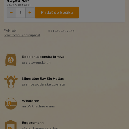
43,96 €
/
ks
35,74 €
bez DPH
Pridať do košíka
EAN kód:
5712392307036
Strážiť cenu / dostupnosť
Rozsiahla ponuka krmiva
pre slovenský trh
Minerálne lizy Sin Hellas
pre hospodárske zvieratá
Winderen
na SVK jedine u nás
Eggersmann
všetky krmivá skladom