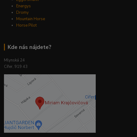
Energys
Dromy
Mountain Horse
Horse Pilot
Kde nás nájdete?
Mlynská 24
Cífer, 919 43