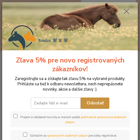
0
ks
EUR
za
0 €
Menu
Hľadať
Zľava 5% pre novo registrovaných
Úvod
Značka oblečenia MONTAR ZĽAVY!
Čelenky na uzdečky
MONTAR Navy crystal čierna
zákazníkov!
MONTAR Navy crystal čierna
Zaregistrujte sa a získajte tak zľavu 5% na vybrané produkty.
Prihláste sa tiež k odberu newslettera, nech neprepásnete
novinky, akcie a ďalšie zľavy :).
Novinka
Akcia
Odoslať
Prajem si odoberať novinky e-mailom podľa
podmienok spracovania osobných
údajov
.
Súhlasím so
spracovaním osobných údajov
pre účely registrácie.