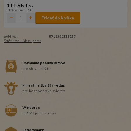
111,96 €
/
ks
91,02 €
bez DPH
Pridať do košíka
EAN kód:
5712392333257
Strážiť cenu / dostupnosť
Rozsiahla ponuka krmiva
pre slovenský trh
Minerálne lizy Sin Hellas
pre hospodárske zvieratá
Winderen
na SVK jedine u nás
Eggersmann