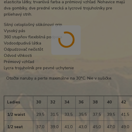
elasticita látky, trvanlivá farba a prémiový vzhľad. Nohavice majú
dva gombíky, dve predné vrecká a lycrové trojuholníky pre
priliehavý strih.
Silný celoplošný silikónový grip
Vysoký pás
360 stupňov flexibilná podpora
Vodoodpudivá látka
Odpudzovač nečistôt
Odvod vlhkosti
Prémiový vzhľad
Lycra trojuholník pre pevné uchytenie
Otočte naruby a perte maximálne na 30°C. Nie v sušičke.
Ladies
30
32
34
36
38
40
42
1/2 waist
29,5
31,5
33,5
35,5
37,5
39,5
41,5
1/2 seat
37,0
39,0
41,0
43,0
45,0
47,0
49,0