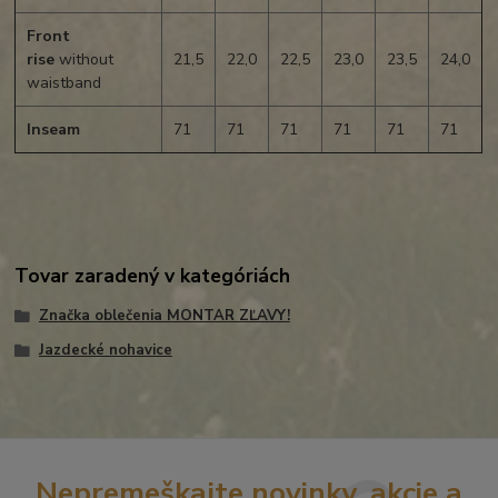
Front
rise
without
21,5
22,0
22,5
23,0
23,5
24,0
waistband
Inseam
71
71
71
71
71
71
Tovar zaradený v kategóriách
Značka oblečenia MONTAR ZĽAVY!
Jazdecké nohavice
Nepremeškajte novinky, akcie a