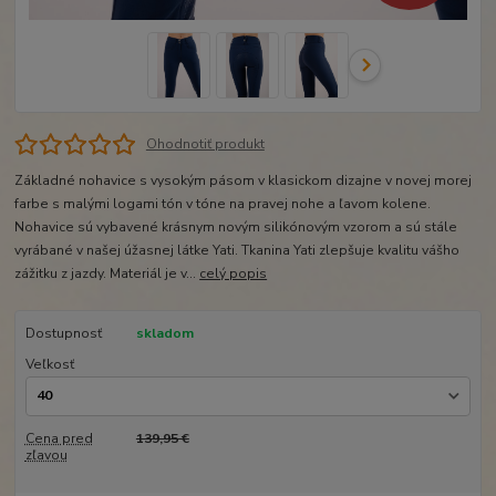
Ohodnotiť produkt
Základné nohavice s vysokým pásom v klasickom dizajne v novej morej
farbe s malými logami tón v tóne na pravej nohe a ľavom kolene.
Nohavice sú vybavené krásnym novým silikónovým vzorom a sú stále
vyrábané v našej úžasnej látke Yati. Tkanina Yati zlepšuje kvalitu vášho
zážitku z jazdy. Materiál je v...
celý popis
Dostupnosť
skladom
Veľkosť
Cena pred
139,95 €
zľavou