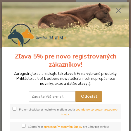
0
ks
EUR
za
0 €
Menu
Hľadať
Zľava 5% pre novo registrovaných
Úvod
Značka oblečenia MONTAR ZĽAVY!
Jazdecké nohavice
MONTAR Megan Yati modrá
zákazníkov!
MONTAR Megan Yati modrá
Zaregistrujte sa a získajte tak zľavu 5% na vybrané produkty.
Prihláste sa tiež k odberu newslettera, nech neprepásnete
novinky, akcie a ďalšie zľavy :).
Novinka
Akcia
Odoslať
Prajem si odoberať novinky e-mailom podľa
podmienok spracovania osobných
údajov
.
Súhlasím so
spracovaním osobných údajov
pre účely registrácie.