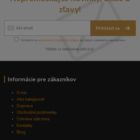
zľavy!
Prihlásiť sa
Súhlasím so
spracovaním osobných údajov
za účelom zasielania newslettera.
Môžete sa kedykoľvek odhlásiť.
Informácie pre zákazníkov
O nás
Ako nakupovať
Doprava
Obchodné podmienky
Ochrana súkromia
Kontakty
Blog