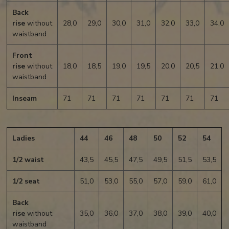
Back
rise
without
28,0
29,0
30,0
31,0
32,0
33,0
34,0
waistband
Front
rise
without
18,0
18,5
19,0
19,5
20,0
20,5
21,0
waistband
Inseam
71
71
71
71
71
71
71
Ladies
44
46
48
50
52
54
1/2 waist
43,5
45,5
47,5
49,5
51,5
53,5
1/2 seat
51,0
53,0
55,0
57,0
59,0
61,0
Back
rise
without
35,0
36,0
37,0
38,0
39,0
40,0
waistband