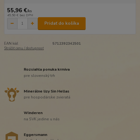
55,96 €
/
ks
45,50 €
bez DPH
Pridať do košíka
EAN kód:
5712392342501
Strážiť cenu / dostupnosť
Rozsiahla ponuka krmiva
pre slovenský trh
Minerálne lizy Sin Hellas
pre hospodárske zvieratá
Winderen
na SVK jedine u nás
Eggersmann