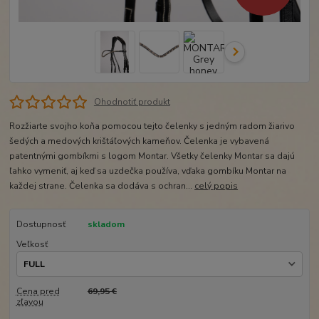
Ohodnotiť produkt
Rozžiarte svojho koňa pomocou tejto čelenky s jedným radom žiarivo
šedých a medových krištáľových kameňov. Čelenka je vybavená
patentnými gombíkmi s logom Montar. Všetky čelenky Montar sa dajú
ľahko vymeniť, aj keď sa uzdečka používa, vďaka gombíku Montar na
každej strane. Čelenka sa dodáva s ochran...
celý popis
Dostupnosť
skladom
Veľkosť
Cena pred
69,95 €
zľavou