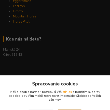
Eggersmann
Energys
Dromy
Mountain Horse
Horse Pilot
Kde nás nájdete?
Mlynská 24
Cífer, 919 43
Kontakty
Spracovanie cookies
Náš e-shop a partneri potrebujú Váš
súhlas
s použitím súborov
cookies, aby Vám mohli zobrazovať informácie týkajúce sa Vašich
záujmov.
Ing. Miriam Botíková