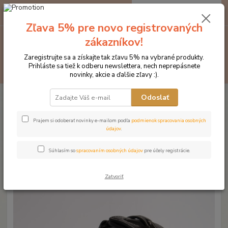
0
ks
EUR
za
0 €
Zľava 5% pre novo registrovaných
zákazníkov!
Menu
Zaregistrujte sa a získajte tak zľavu 5% na vybrané produkty.
Prihláste sa tiež k odberu newslettera, nech neprepásnete
Hľadať
novinky, akcie a ďalšie zľavy :).
Úvod
Značka oblečenia MONTAR ZĽAVY!
Čelenky na uzdečky
Odoslať
MONTAR Grey honey crystal čierna
MONTAR Grey honey crystal
Prajem si odoberať novinky e-mailom podľa
podmienok spracovania osobných
údajov
.
čierna
Súhlasím so
spracovaním osobných údajov
pre účely registrácie.
Novinka
Akcia
Zatvoriť