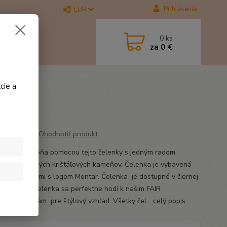
Prihlásenie
EUR
0
ks
za
0 €
 Red čierna
cie a
Ohodnotiť produkt
rte svojho koňa pomocou tejto čelenky s jedným radom
tavých červených krištáľových kameňov. Čelenka je vybavená
nými gombíkmi s logom Montar. Čelenka je dostupné v čiernej
FAIR Crystal čelenka sa perfektne hodí k našim FAIR
lovým dečkám pre štýlový vzhľad. Všetky čel...
celý popis