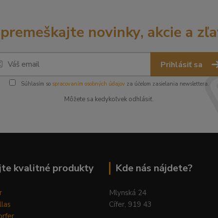
premeškajte novinky, akcie a zľa
Prihlásiť sa
Súhlasím so
spracovaním osobných údajov
za účelom zasielania newslettera.
Môžete sa kedykoľvek odhlásiť.
te kvalitné produkty
Kde nás nájdete?
r
Mlynská 24
llas
Cífer, 919 43
rfer