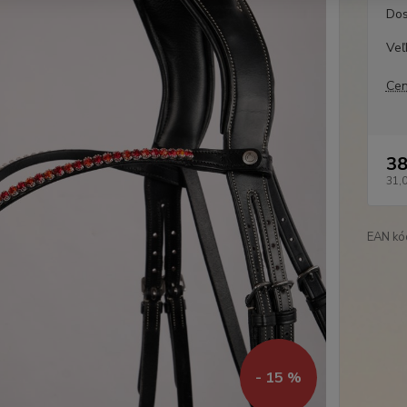
Dos
Veľ
Cen
38
31,
EAN kó
- 15 %