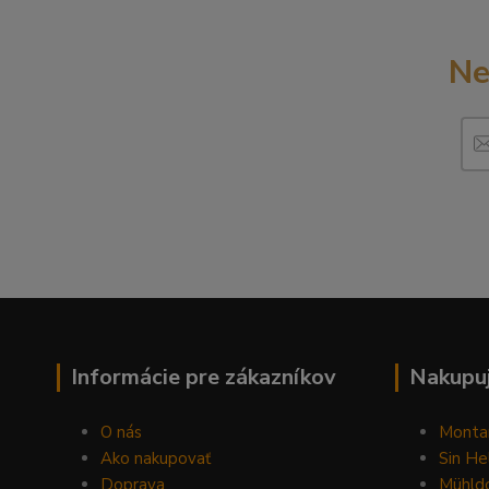
Ne
Informácie pre zákazníkov
Nakupuj
O nás
Monta
Ako nakupovať
Sin He
Doprava
Mühldo