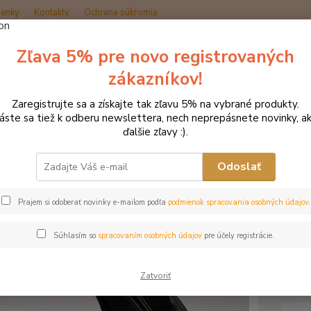
enky
Kontakty
Ochrana súkromia
Zľava 5% pre novo registrovaných
Hľadať
zákazníkov!
Zaregistrujte sa a získajte tak zľavu 5% na vybrané produkty.
načka oblečenia MONTAR ZĽAVY!
Čelenky na uzdečky
MONTAR Fair
láste sa tiež k odberu newslettera, nech neprepásnete novinky, ak
ďalšie zľavy :).
AR Fair Red čierna
Odoslať
Akcia
Prajem si odoberať novinky e-mailom podľa
podmienok spracovania osobných údajov
.
Rozžia
trblie
Súhlasím so
spracovaním osobných údajov
pre účely registrácie.
patent
koži. 
podsed
Zatvoriť