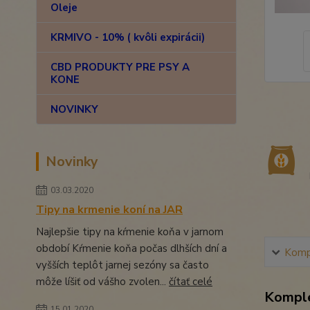
Oleje
KRMIVO - 10% ( kvôli expirácii)
CBD PRODUKTY PRE PSY A
KONE
NOVINKY
Novinky
03.03.2020
Tipy na krmenie koní na JAR
Najlepšie tipy na kŕmenie koňa v jarnom
období Kŕmenie koňa počas dlhších dní a
Kompl
vyšších teplôt jarnej sezóny sa často
môže líšiť od vášho zvolen...
čítať celé
Komple
15.01.2020