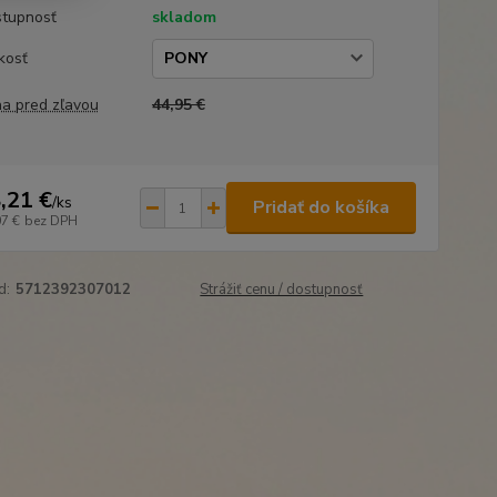
tupnosť
skladom
kosť
a pred zľavou
44,95 €
,21 €
/
ks
Pridať do košíka
07 €
bez DPH
d:
5712392307012
Strážiť cenu / dostupnosť