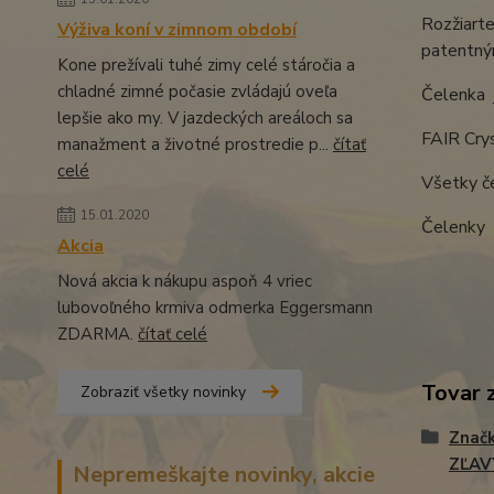
Rozžiarte
Výživa koní v zimnom období
patentný
Kone prežívali tuhé zimy celé stáročia a
chladné zimné počasie zvládajú oveľa
Čelenka j
lepšie ako my. V jazdeckých areáloch sa
FAIR Cry
manažment a životné prostredie p...
čítať
celé
Všetky če
15.01.2020
Čelenky 
Akcia
Nová akcia k nákupu aspoň 4 vriec
lubovoľného krmiva odmerka Eggersmann
ZDARMA.
čítať celé
Tovar 
Zobraziť všetky novinky
Znač
ZĽAV
Nepremeškajte novinky, akcie