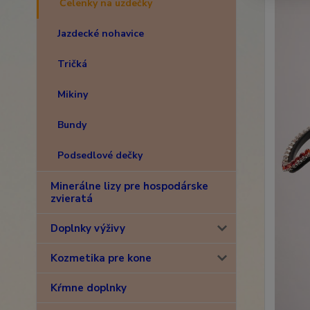
Čelenky na uzdečky
Jazdecké nohavice
Tričká
Mikiny
Bundy
Podsedlové dečky
Minerálne lizy pre hospodárske
zvieratá
Doplnky výživy
Kozmetika pre kone
Kŕmne doplnky