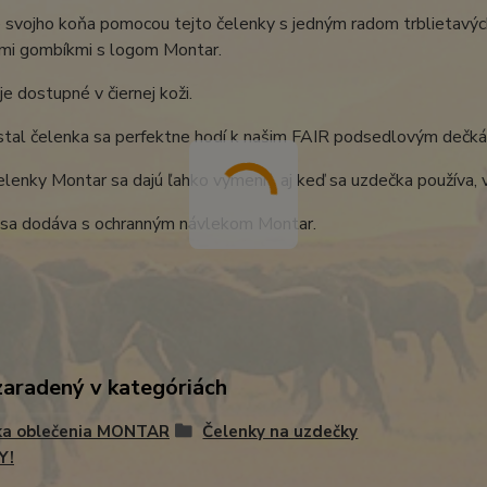
 svojho koňa pomocou tejto čelenky s jedným radom trblietavýc
mi gombíkmi s logom Montar.
e dostupné v čiernej koži.
stal čelenka sa perfektne hodí k našim FAIR podsedlovým dečká
lenky Montar sa dajú ľahko vymeniť, aj keď sa uzdečka používa,
sa dodáva s ochranným návlekom Montar.
zaradený v kategóriách
ka oblečenia MONTAR
Čelenky na uzdečky
Y!