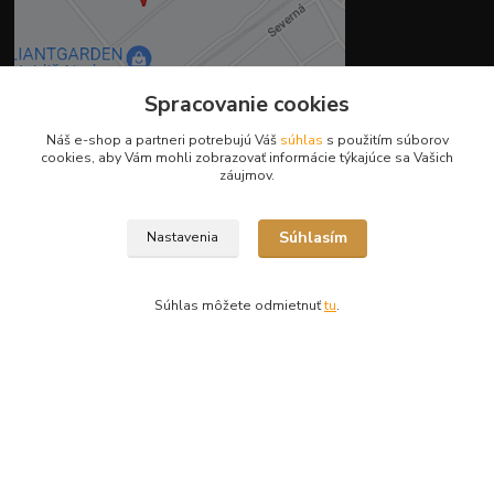
Spracovanie cookies
Náš e-shop a partneri potrebujú Váš
súhlas
s použitím súborov
Kontakty
cookies, aby Vám mohli zobrazovať informácie týkajúce sa Vašich
záujmov.
Súhlasím
Nastavenia
Ing. Miriam Botíková
+421 944 394 715
(Po-Pia, 8-17 hod.)
Súhlas môžete odmietnuť
tu
.
info@krmivamirima.sk
Vytvorené na
Eshop-rychlo.sk