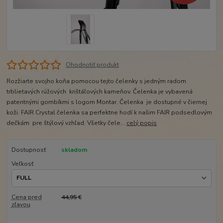
Ohodnotiť produkt
Rozžiarte svojho koňa pomocou tejto čelenky s jedným radom
trblietavých rúžových krištáľových kameňov. Čelenka je vybavená
patentnými gombíkmi s logom Montar. Čelenka je dostupné v čiernej
koži. FAIR Crystal čelenka sa perfektne hodí k našim FAIR podsedlovým
dečkám pre štýlový vzhľad. Všetky čele...
celý popis
Dostupnosť
skladom
Veľkosť
Cena pred
44,95 €
zľavou