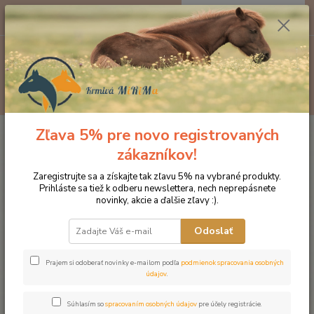
0
ks
EUR
za
0 €
Menu
Hľadať
Zľava 5% pre novo registrovaných
Úvod
Značka oblečenia MONTAR ZĽAVY!
Čelenky na uzdečky
MONTAR Fair Pink čierna
zákazníkov!
MONTAR Fair Pink čierna
Zaregistrujte sa a získajte tak zľavu 5% na vybrané produkty.
Prihláste sa tiež k odberu newslettera, nech neprepásnete
novinky, akcie a ďalšie zľavy :).
Novinka
Akcia
Odoslať
Prajem si odoberať novinky e-mailom podľa
podmienok spracovania osobných
údajov
.
Súhlasím so
spracovaním osobných údajov
pre účely registrácie.