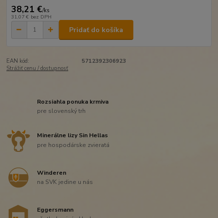
38,21 €
/
ks
31,07 €
bez DPH
Pridať do košíka
EAN kód:
5712392306923
Strážiť cenu / dostupnosť
Rozsiahla ponuka krmiva
pre slovenský trh
Minerálne lizy Sin Hellas
pre hospodárske zvieratá
Winderen
na SVK jedine u nás
Eggersmann