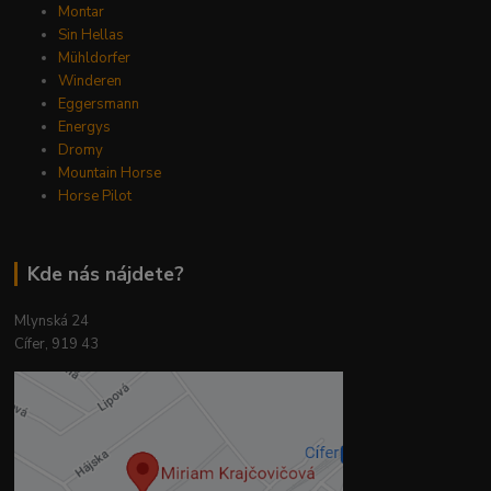
Montar
Sin Hellas
Mühldorfer
Winderen
Eggersmann
Energys
Dromy
Mountain Horse
Horse Pilot
Kde nás nájdete?
Mlynská 24
Cífer, 919 43