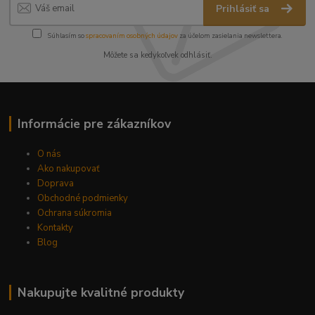
Prihlásiť sa
Súhlasím so
spracovaním osobných údajov
za účelom zasielania newslettera.
Môžete sa kedykoľvek odhlásiť.
Informácie pre zákazníkov
O nás
Ako nakupovať
Doprava
Obchodné podmienky
Ochrana súkromia
Kontakty
Blog
Nakupujte kvalitné produkty