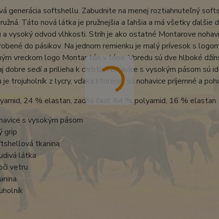
nová generácia softshellu. Zabudnite na menej roztiahnuteľný softs
žná. Táto nová látka je pružnejšia a ľahšia a má všetky ďalšie 
u a vysoký odvod vlhkosti. Strih je ako ostatné Montarove nohav
obené do pásikov. Na jednom remienku je malý prívesok s logom 
ým vreckom logo Montar tón v tóne. Vpredu sú dve hlboké džíns
j dobre sedí a prilieha k chrbtu. Nohavice s vysokým pásom sú id
 je trojuholník z lycry, vďaka ktorému sú nohavice príjemné a poh
yamid, 24 % elastan, zadná časť: 84 % polyamid, 16 % elastan
havice s vysokým pásom
ý grip
tshellová tkanina
divá látka
či vetru
anina
juholník