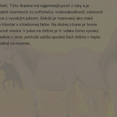
hell. Táto tkanina má najjemnejší pocit z ruky a je
dobré vlastnosti zo softshellu: vodoodpudivosť, odolnosť
ice s vysokým pásom. Silikón je tvarovaný ako malé
Montar v striebornej farbe. Na druhej strane je tesne
ové vrecká. V páse na chrbte je V, vďaka čomu vysoký
eálne v zime, pretože udržia spodnú časť chrbta v teple.
odlné na nosenie.