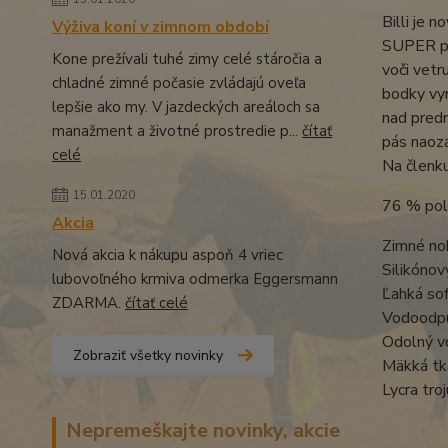
Billi je 
Výživa koní v zimnom období
SUPER pru
Kone prežívali tuhé zimy celé stáročia a
voči vetr
chladné zimné počasie zvládajú oveľa
bodky vyr
lepšie ako my. V jazdeckých areáloch sa
nad predn
manažment a životné prostredie p...
čítať
pás naoza
celé
Na členku
15.01.2020
76 % pol
Akcia
Zimné no
Nová akcia k nákupu aspoň 4 vriec
Silikónov
lubovoľného krmiva odmerka Eggersmann
Ľahká sof
ZDARMA.
čítať celé
Vodoodpu
Odolný vo
Zobraziť všetky novinky
Mäkká tk
Lycra tro
Nepremeškajte novinky, akcie