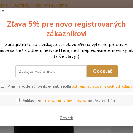
enky
Kontakty
Ochrana súkromia
Zľava 5% pre novo registrovaných
Hľadať
zákazníkov!
Zaregistrujte sa a získajte tak zľavu 5% na vybrané produkty.
načka oblečenia MONTAR ZĽAVY!
Jazdecké nohavice
MONTAR Billi
láste sa tiež k odberu newslettera, nech neprepásnete novinky, ak
ďalšie zľavy :).
AR Billi s vysokým pásom čier
Odoslať
Doprava ZADARMO
Prajem si odoberať novinky e-mailom podľa
podmienok spracovania osobných údajov
.
Billi 
softsh
Súhlasím so
spracovaním osobných údajov
pre účely registrácie.
pružná
dobré 
vysoký 
Zatvoriť