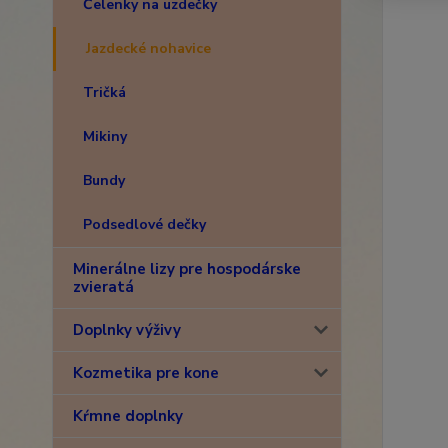
Čelenky na uzdečky
Jazdecké nohavice
Tričká
Mikiny
Bundy
Podsedlové dečky
Minerálne lizy pre hospodárske
zvieratá
Doplnky výživy
Kozmetika pre kone
Kŕmne doplnky