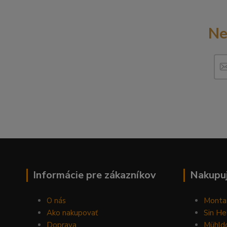
Ne
Informácie pre zákazníkov
Nakupuj
O nás
Monta
Ako nakupovať
Sin He
Doprava
Mühldo