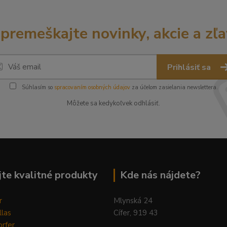
premeškajte novinky, akcie a zľa
Prihlásiť sa
Súhlasím so
spracovaním osobných údajov
za účelom zasielania newslettera.
Môžete sa kedykoľvek odhlásiť.
te kvalitné produkty
Kde nás nájdete?
r
Mlynská 24
llas
Cífer, 919 43
rfer