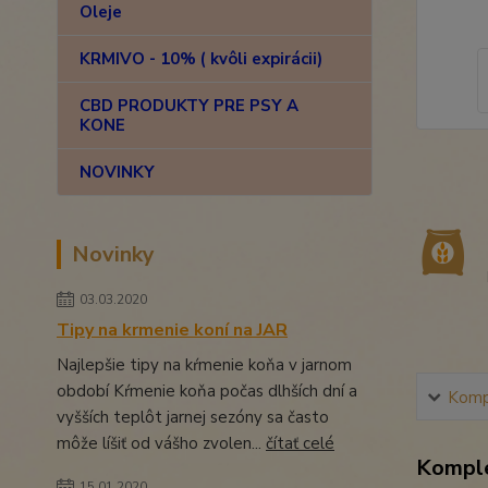
Oleje
KRMIVO - 10% ( kvôli expirácii)
CBD PRODUKTY PRE PSY A
KONE
NOVINKY
Novinky
03.03.2020
Tipy na krmenie koní na JAR
Najlepšie tipy na kŕmenie koňa v jarnom
období Kŕmenie koňa počas dlhších dní a
Kompl
vyšších teplôt jarnej sezóny sa často
môže líšiť od vášho zvolen...
čítať celé
Komple
15.01.2020