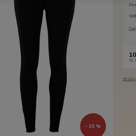
Dos
Veľ
Cen
10
85,
Strážiť
- 25 %