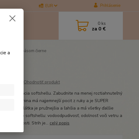
Prihlásenie
EUR
0
ks
za
0 €
 s vysokým pásom čierne
cie a
ne
Ohodnotiť produkt
je nová generácia softshellu. Zabudnite na menej roztiahnuteľný
ell. Táto tkanina má najjemnejší pocit z ruky a je SUPER
. Táto nová látka je pružnejšia a ľahšia a má všetky ďalšie
vlastnosti zo softshellu: vodoodpudivosť, odolnosť voči vetru a
odvod vlhkosti. Strih je...
celý popis