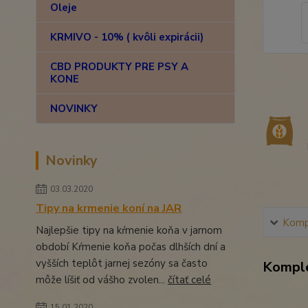
Oleje
KRMIVO - 10% ( kvôli expirácii)
CBD PRODUKTY PRE PSY A
KONE
NOVINKY
Novinky
03.03.2020
Tipy na krmenie koní na JAR
Kompl
Najlepšie tipy na kŕmenie koňa v jarnom
období Kŕmenie koňa počas dlhších dní a
vyšších teplôt jarnej sezóny sa často
Komple
môže líšiť od vášho zvolen...
čítať celé
15.01.2020