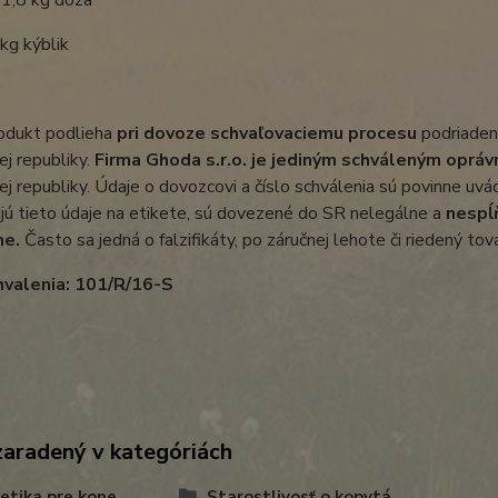
1,8 kg dóza
kýblik
odukt podlieha
pri dovoze schvaľovaciemu procesu
podriaden
j republiky.
Firma Ghoda s.r.o. je
jediným schváleným oprá
j republiky. Údaje o dovozcovi a číslo schválenia sú povinne uv
ú tieto údaje na etikete, sú dovezené do SR nelegálne a
nespĺ
ne.
Často sa jedná o falzifikáty, po záručnej lehote či riedený tov
hvalenia: 101/R/16-S
zaradený v kategóriách
tika pre kone
Starostlivosť o kopytá