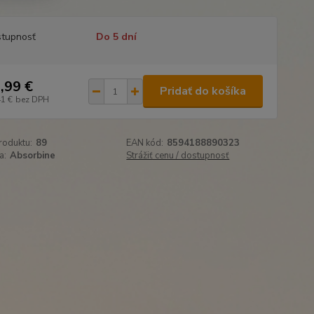
tupnosť
Do 5 dní
,99 €
Pridať do košíka
41 €
bez DPH
roduktu:
89
EAN kód:
8594188890323
a:
Absorbine
Strážiť cenu / dostupnosť