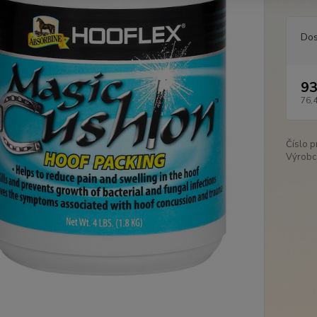
Dos
93
76,
Číslo p
Výrobc