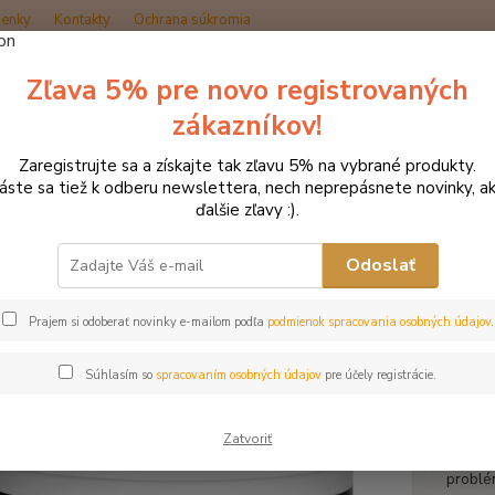
enky
Kontakty
Ochrana súkromia
Zľava 5% pre novo registrovaných
Hľadať
zákazníkov!
Zaregistrujte sa a získajte tak zľavu 5% na vybrané produkty.
ozmetika pre kone
Starostlivosť o kopytá
MAGIC CUSHION TERAP
láste sa tiež k odberu newslettera, nech neprepásnete novinky, ak
ďalšie zľavy :).
IC CUSHION TERAPEUTICKÉ N
Odoslať
Prajem si odoberať novinky e-mailom podľa
podmienok spracovania osobných údajov
.
Bale
Absorb
Súhlasím so
spracovaním osobných údajov
pre účely registrácie.
zdravi
násled
Zatvoriť
(či už
problém