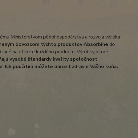
ému Ministerstvom pôdohospodárstva a rozvoja vidieka
vneným dovozcom týchto produktov Absorbine
do
ádzané na etikete každého produktu. Výrobky, ktoré
ňajú vysoké štandardy kvality spoločnosti
ar.
I
ch použitím môžete ohroziť zdravie Vášho koňa.