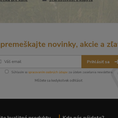
premeškajte novinky, akcie a zľa
Prihlásiť sa
Súhlasím so
spracovaním osobných údajov
za účelom zasielania newslettera.
Môžete sa kedykoľvek odhlásiť.
te kvalitné produkty
Kde nás nájdete?