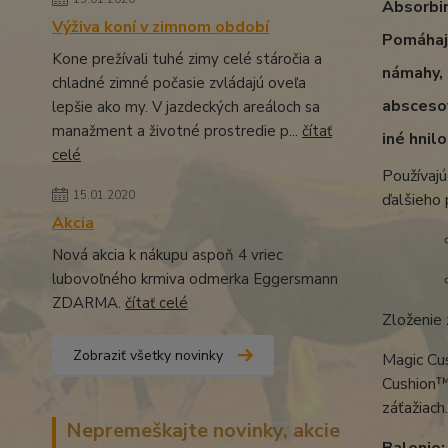
Absorbi
Výživa koní v zimnom období
Pomáhajú
Kone prežívali tuhé zimy celé stáročia a
námahy, 
chladné zimné počasie zvládajú oveľa
abscesov
lepšie ako my. V jazdeckých areáloch sa
manažment a životné prostredie p...
čítať
iné hnil
celé
Používajú
15.01.2020
ďalšieho 
Akcia
Nová akcia k nákupu aspoň 4 vriec
lubovoľného krmiva odmerka Eggersmann
ZDARMA.
čítať celé
Zloženie 
Zobraziť všetky novinky
Magic Cu
Cushion™ 
záťažiach.
Nepremeškajte novinky, akcie