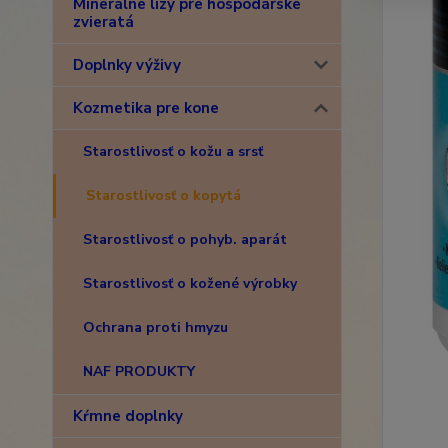
Minerálne lizy pre hospodárske
zvieratá
Doplnky výživy
Kozmetika pre kone
Starostlivosť o kožu a srsť
Starostlivosť o kopytá
Starostlivosť o pohyb. aparát
Starostlivosť o kožené výrobky
Ochrana proti hmyzu
NAF PRODUKTY
Kŕmne doplnky