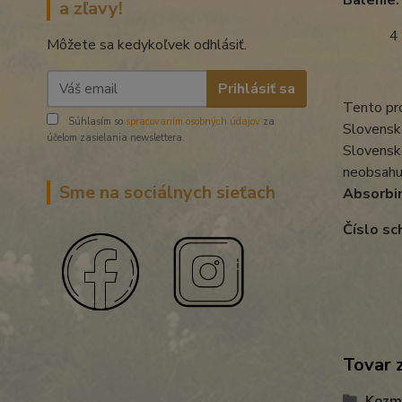
Balenie:
a zľavy!
4 kg 
Môžete sa kedykoľvek odhlásiť.
Prihlásiť sa
Tento pr
Súhlasím so
spracovaním osobných údajov
za
Slovenske
účelom zasielania newslettera.
Slovenske
neobsahuj
Sme na sociálnych sieťach
Absorbi
Číslo sc
Tovar 
Kozme