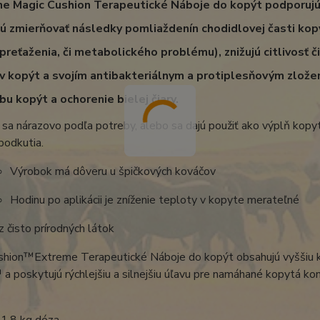
ne Magic Cushion Terapeutické Náboje do kopýt podporujú
 zmierňovať následky pomliaždenín chodidlovej časti kopý
preťaženia, či metabolického problému), znižujú citlivosť č
 kopýt a svojím antibakteriálnym a protiplesňovým zlože
obu kopýt a ochorenie bielej čiary.
 sa nárazovo podľa potreby, alebo sa dajú použiť ako výplň kopy
podkutia.
Výrobok má dôveru u špičkových kováčov
Hodinu po aplikácii je zníženie teploty v kopyte merateľné
z čisto prírodných látok
shion™Extreme Terapeutické Náboje do kopýt obsahujú vyššiu ko
a poskytujú rýchlejšiu a silnejšiu úľavu pre namáhané kopytá koní