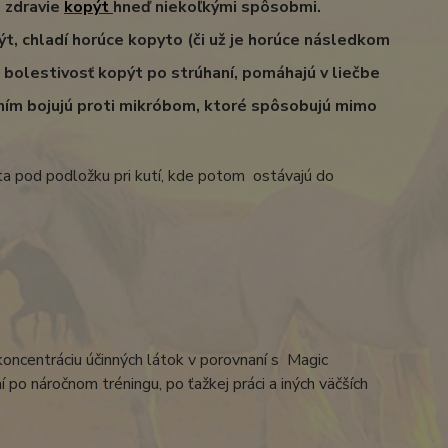
 zdravie
kopýt
hneď niekoľkými spôsobmi.
t, chladí horúce kopyto (či už je horúce následkom
i bolestivosť kopýt po strúhaní, pomáhajú v liečbe
ním bojujú proti mikróbom, ktoré spôsobujú mimo
ta pod podložku pri kutí, kde potom ostávajú do
ncentráciu účinných látok v porovnaní s Magic
 po náročnom tréningu, po ťažkej práci a iných väčších