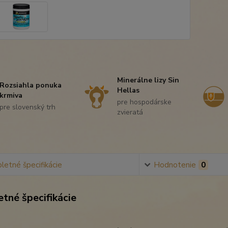
Minerálne lizy Sin
Rozsiahla ponuka
Hellas
krmiva
pre hospodárske
pre slovenský trh
zvieratá
etné špecifikácie
Hodnotenie
0
tné špecifikácie