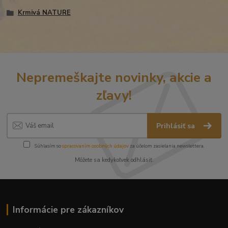
Krmivá NATURE
Nepremeškajte novinky, akcie a
zľavy!
Prihlásiť sa
Súhlasím so
spracovaním osobných údajov
za účelom zasielania newslettera.
Môžete sa kedykoľvek odhlásiť.
Informácie pre zákazníkov