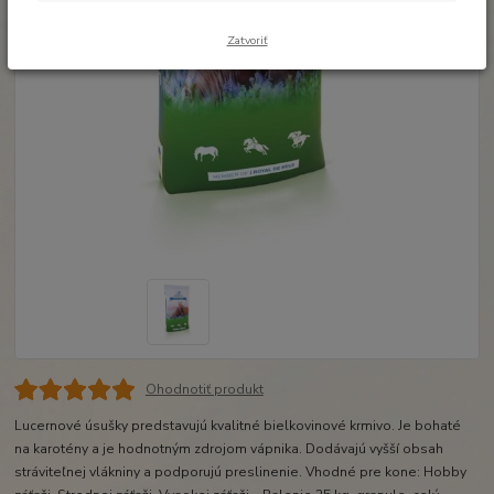
Zatvoriť
Ohodnotiť produkt
Lucernové úsušky predstavujú kvalitné bielkovinové krmivo. Je bohaté
na karotény a je hodnotným zdrojom vápnika. Dodávajú vyšší obsah
stráviteľnej vlákniny a podporujú preslinenie. Vhodné pre kone: Hobby