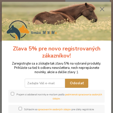
0
ks
EUR
za
0 €
Menu
Hľadať
Zľava 5% pre novo registrovaných
Úvod
Krmivo pre kone ENERGYS
Krmivá NATURE
Lucerkové granule
25 kg
zákazníkov!
Lucerkové granule 25 kg
Zaregistrujte sa a získajte tak zľavu 5% na vybrané produkty.
Prihláste sa tiež k odberu newslettera, nech neprepásnete
novinky, akcie a ďalšie zľavy :).
Odoslať
Prajem si odoberať novinky e-mailom podľa
podmienok spracovania osobných
údajov
.
Súhlasím so
spracovaním osobných údajov
pre účely registrácie.