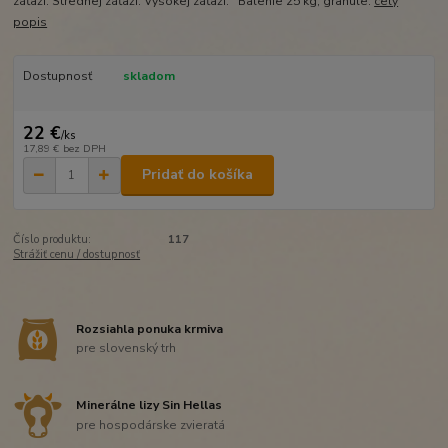
záťaži. Strednej záťaži. Vysokej záťaži. Balenie 25 kg, granule.
celý
popis
Dostupnosť
skladom
22 €
/
ks
17,89 €
bez DPH
Pridať do košíka
Číslo produktu:
117
Strážiť cenu / dostupnosť
Rozsiahla ponuka krmiva
pre slovenský trh
Minerálne lizy Sin Hellas
pre hospodárske zvieratá