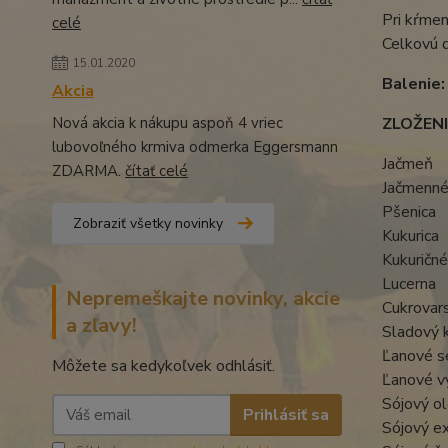
Pri kŕme
celé
Celkovú d
15.01.2020
Balenie:
Akcia
Nová akcia k nákupu aspoň 4 vriec
ZLOŽENI
lubovoľného krmiva odmerka Eggersmann
Jačmeň
ZDARMA.
čítať celé
Jačmenné
Pšenica
Zobraziť všetky novinky
Kukurica
Kukuričné
Lucerna
Nepremeškajte novinky, akcie
Cukrovar
a zľavy!
Sladový 
Ľanové 
Môžete sa kedykoľvek odhlásiť.
Ľanové v
Sójový ol
Prihlásiť sa
Sójový e