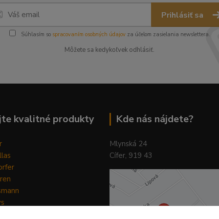
Prihlásiť sa
Súhlasím so
spracovaním osobných údajov
za účelom zasielania newslettera.
Môžete sa kedykoľvek odhlásiť.
te kvalitné produkty
Kde nás nájdete?
r
Mlynská 24
llas
Cífer, 919 43
rfer
ren
smann
ys
y