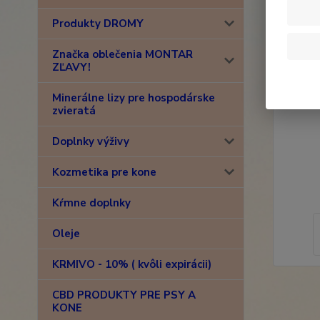
Produkty DROMY
Značka oblečenia MONTAR
ZĽAVY!
Minerálne lizy pre hospodárske
zvieratá
Doplnky výživy
Kozmetika pre kone
Kŕmne doplnky
Oleje
KRMIVO - 10% ( kvôli expirácii)
CBD PRODUKTY PRE PSY A
KONE