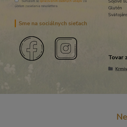
Sójové š
Súhlasím so
spracovaním osobných údajov
za
účelom zasielania newslettera.
Glutén
Svätojáns
Sme na sociálnych sieťach
Tovar 
Krmi
Ne