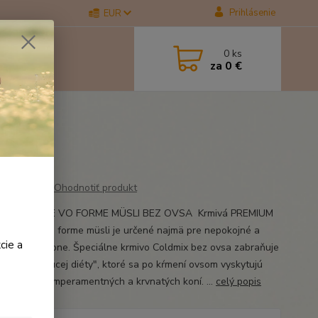
Prihlásenie
EUR
0
ks
za
0 €
g
Ohodnotiť produkt
O PRE KONE VO FORME MÜSLI BEZ OVSA Krmivá PREMIUM
XKrmivo vo forme müsli je určené najmä pre nepokojné a
cie a
 jazditeľné kone. Špeciálne krmivo Coldmix bez ovsa zabraňuje
om tzv. "horúcej diéty", ktoré sa po kŕmení ovsom vyskytujú
šetkým u temperamentných a krvnatých koní. ...
celý popis