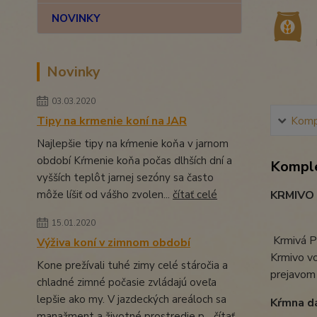
NOVINKY
Novinky
03.03.2020
Tipy na krmenie koní na JAR
Kompl
Najlepšie tipy na kŕmenie koňa v jarnom
období Kŕmenie koňa počas dlhších dní a
Komple
vyšších teplôt jarnej sezóny sa často
môže líšiť od vášho zvolen...
čítať celé
KRMIVO
15.01.2020
Krmivá 
Výživa koní v zimnom období
Krmivo vo
Kone prežívali tuhé zimy celé stáročia a
prejavom 
chladné zimné počasie zvládajú oveľa
lepšie ako my. V jazdeckých areáloch sa
Kŕmna d
manažment a životné prostredie p...
čítať