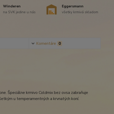
Winderen
Eggersmann
na SVK jedine u nás
všetky krmivá skladom
Komentáre
0
kone. Špeciálne krmivo Coldmix bez ovsa zabraňuje
všetkým u temperamentných a krvnatých koní.