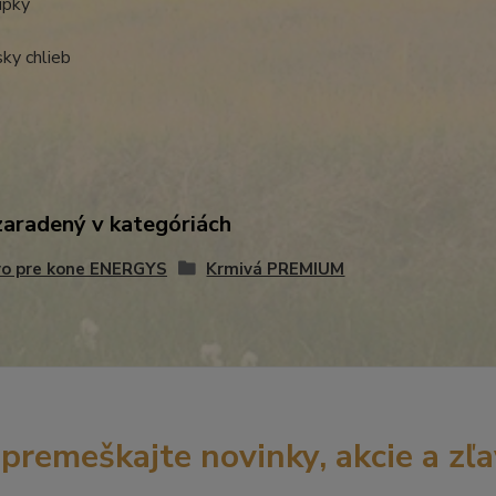
upky
ky chlieb
zaradený v kategóriách
vo pre kone ENERGYS
Krmivá PREMIUM
premeškajte novinky, akcie a zľa