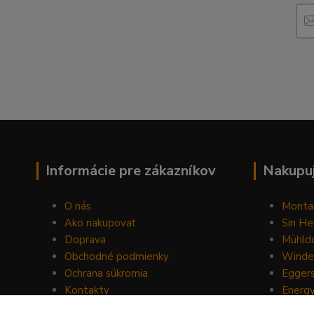
Informácie pre zákazníkov
Nakupuj
O nás
Monta
Ako nakupovať
Sin He
Doprava
Mühldo
Obchodné podmienky
Winde
Ochrana súkromia
Egger
Kontakty
Energ
Blog
Drom