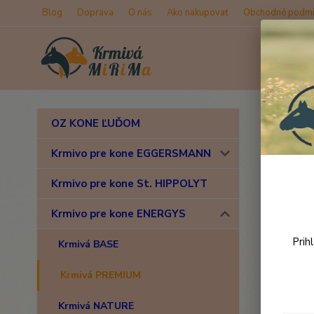
Blog
Doprava
O nás
Ako nakupovať
Obchodné podmi
Úvod
K
OZ KONE ĽUĎOM
Ener
Krmivo pre kone EGGERSMANN
Krmivo pre kone St. HIPPOLYT
Novinka
Krmivo pre kone ENERGYS
Prih
Krmivá BASE
Krmivá PREMIUM
Krmivá NATURE