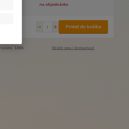
tupnosť
na objednávku
,90 €
/
ks
Pridať do košíka
31 €
bez DPH
roduktu:
1001
Strážiť cenu / dostupnosť