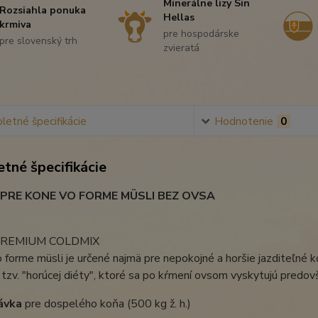
Minerálne lizy Sin
Rozsiahla ponuka
Hellas
krmiva
pre hospodárske
pre slovenský trh
zvieratá
etné špecifikácie
Hodnotenie
0
tné špecifikácie
 PRE KONE VO FORME MÜSLI BEZ OVSA
PREMIUM COLDMIX
 forme müsli je určené najmä pre nepokojné a horšie jazditeľné 
tzv. "horúcej diéty", ktoré sa po kŕmení ovsom vyskytujú predo
ávka
pre dospelého koňa (500 kg ž. h.)