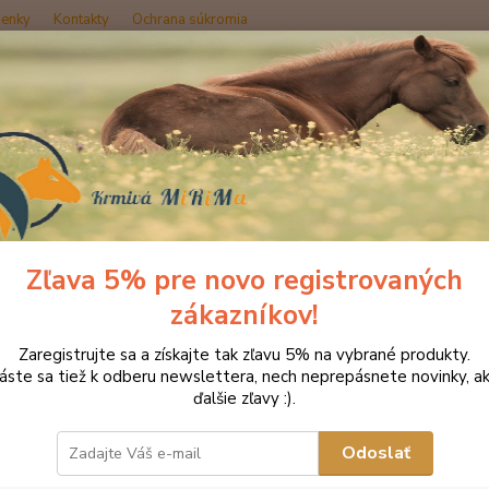
enky
Kontakty
Ochrana súkromia
Hľadať
rmivo pre kone ENERGYS
Krmivá PREMIUM
Energys COLDMIX 20 k
gys COLDMIX 20 kg
Zľava 5% pre novo registrovaných
zákazníkov!
KRMIV
Zaregistrujte sa a získajte tak zľavu 5% na vybrané produkty.
COLDMI
láste sa tiež k odberu newslettera, nech neprepásnete novinky, ak
horšie
ďalšie zľavy :).
prejav
predov
Odoslať