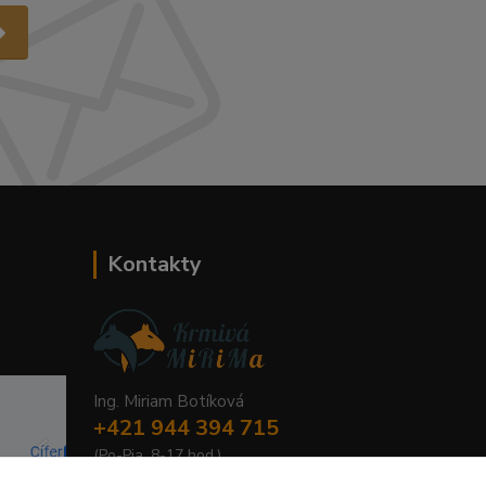
Kontakty
Ing. Miriam Botíková
+421 944 394 715
(Po-Pia, 8-17 hod.)