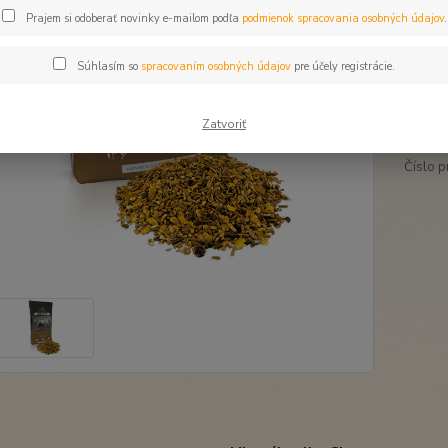
Dos
Prajem si odoberať novinky e-mailom podľa
podmienok spracovania osobných údajov
.
Súhlasím so
spracovaním osobných údajov
pre účely registrácie.
29
24,
Zatvoriť
Číslo p