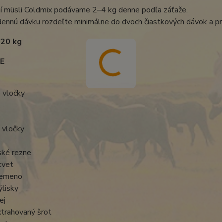
ní müsli Coldmix podávame 2–4 kg denne podľa záťaže.
ennú dávku rozdeľte minimálne do dvoch čiastkových dávok a pri
 20 kg
E
 vločky
 vločky
ské rezne
kvet
semeno
ýlisky
ej
xtrahovaný šrot