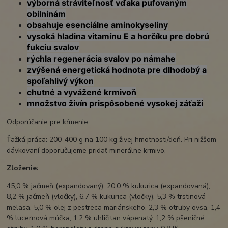
výborná stráviteľnosť vďaka pufovaným
obilninám
obsahuje esenciálne aminokyseliny
vysoká hladina vitamínu E a horčíku pre dobrú
fukciu svalov
rýchla regenerácia svalov po námahe
zvýšená energetická hodnota pre dlhodobý a
spoľahlivý výkon
chutné a vyvážené krmivoň
množstvo živín prispôsobené vysokej záťaži
Odporúčanie pre kŕmenie:
Ťažká práca: 200-400 g na 100 kg živej hmotnosti/deň. Pri nižšom
dávkovaní doporučujeme pridať minerálne krmivo.
Zloženie:
45,0 % jačmeň (expandovaný), 20,0 % kukurica (expandovaná),
8,2 % jačmeň (vločky), 6,7 % kukurica (vločky), 5,3 % trstinová
melasa, 5,0 % olej z pestreca mariánskeho, 2,3 % otruby ovsa, 1,4
% lucernová múčka, 1,2 % uhličitan vápenatý, 1,2 % pšeničné