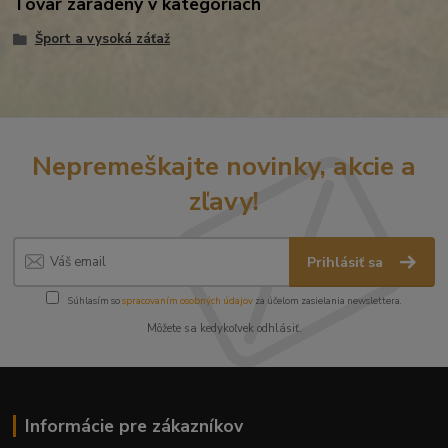
Tovar zaradený v kategóriách
Šport a vysoká záťaž
Nepremeškajte novinky, akcie a
zľavy!
Prihlásiť sa
Súhlasím so
spracovaním osobných údajov
za účelom zasielania newslettera.
Môžete sa kedykoľvek odhlásiť.
Informácie pre zákazníkov