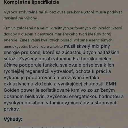
Kompletné špecifikácie
Vysoko stráviteľné müsli bez ovsa pre kone ,ktoré musia podávať
maximálne výkony.
Krmivo založené na veľmi kvalitných,pufovaných obilninách, ktoré
dokopy s olejom z pestreca mariánskeho tvorí ideálny zdroj
energie. Zmes veľmi kvalitných prísad, vrátane esenciálnych
müsli skvelý mix plný
aminokyselín, ktoré robia z tohto
energie pre kone, ktoré sa zúčastňujú tých najťažších
súťaží. Zvýšený obsah vitamínu E a horčíku nielen
účinne podporuje funkciu svalov,ale prispieva k ich
rýchlejšej regenerácii.Vytrvalosť, ochota k práci a
výkonu je podporovaná a urdžiavaná vďaka
exkluzívnemu zloženiu a vynikajúcej chutnosti. EMH
Golden power je sofistikované krmivo zo zníženým
obsahom bielkovín, zvýšenou energetickou hodnotou a
vysokým obsahom vitamínov,minerálov a stopových
prvkov.
Výhody: