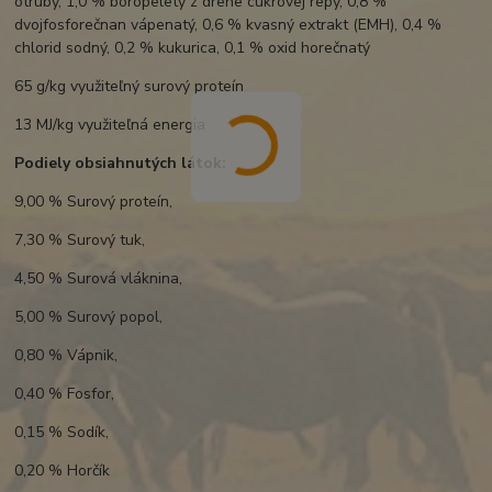
otruby, 1,0 % boropelety z drene cukrovej repy, 0,8 %
dvojfosforečnan vápenatý, 0,6 % kvasný extrakt (EMH), 0,4 %
chlorid sodný, 0,2 % kukurica, 0,1 % oxid horečnatý
65 g/kg využiteľný surový proteín
13 MJ/kg využiteľná energia
Podiely obsiahnutých látok:
9,00 % Surový proteín,
7,30 % Surový tuk,
4,50 % Surová vláknina,
5,00 % Surový popol,
0,80 % Vápnik,
0,40 % Fosfor,
0,15 % Sodík,
0,20 % Horčík