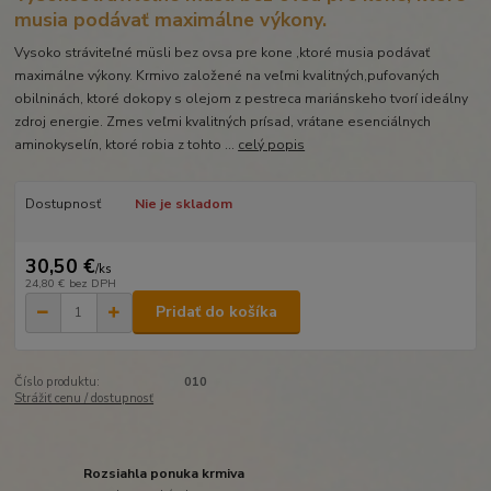
musia podávať maximálne výkony.
Vysoko stráviteľné müsli bez ovsa pre kone ,ktoré musia podávať
maximálne výkony. Krmivo založené na veľmi kvalitných,pufovaných
obilninách, ktoré dokopy s olejom z pestreca mariánskeho tvorí ideálny
zdroj energie. Zmes veľmi kvalitných prísad, vrátane esenciálnych
aminokyselín, ktoré robia z tohto ...
celý popis
Dostupnosť
Nie je skladom
30,50 €
/
ks
24,80 €
bez DPH
Pridať do košíka
Číslo produktu:
010
Strážiť cenu / dostupnosť
Rozsiahla ponuka krmiva