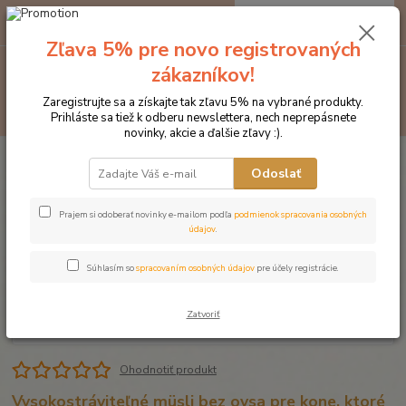
0
ks
EUR
za
0 €
Zľava 5% pre novo registrovaných
Menu
zákazníkov!
Zaregistrujte sa a získajte tak zľavu 5% na vybrané produkty.
Hľadať
Prihláste sa tiež k odberu newslettera, nech neprepásnete
novinky, akcie a ďalšie zľavy :).
Úvod
Krmivo pre kone EGGERSMANN
Šport a vysoká záťaž
EMH
Golden Power 15 kg
Odoslať
EMH Golden Power 15 kg
Prajem si odoberať novinky e-mailom podľa
podmienok spracovania osobných
údajov
.
Súhlasím so
spracovaním osobných údajov
pre účely registrácie.
Zatvoriť
Ohodnotiť produkt
Vysokostráviteľné müsli bez ovsa pre kone, ktoré