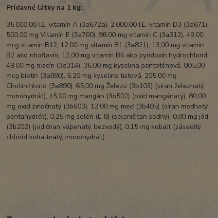
Prídavné látky na 1 kg:
35.000,00 I.E. vitamín A (3a672a), 2.000,00 I.E. vitamín D3 (3a671),
500,00 mg Vitamín E (3a700), 98,00 mg vitamín C (3a312), 49,00
mcg vitamín B12, 12,00 mg vitamín B1 (3a821), 13,00 mg vitamín
B2 ako riboflavín, 12,00 mg vitamín B6 ako pyridoxín hydrochlorid,
49,00 mg niacín (3a314), 36,00 mg kyselina pantoténová, 805,00
mcg biotín (3a880), 6,20 mg kyselina listová, 205,00 mg
Cholinchlorid (3a890), 65,00 mg Železo (3b103) (síran železnatý,
monohydrát), 45,00 mg mangán (3b502) (oxid mangánatý), 80,00
mg oxid zinočnatý (3b603), 12,00 mg meď (3b405) (síran meďnatý
pentahydrát), 0,25 mg selén (E 8) (seleničitan sodný), 0,80 mg jód
(3b202) (jodičnan vápenatý, bezvodý), 0,15 mg kobalt (zásaditý
chlorid kobaltnatý, monohydrát)