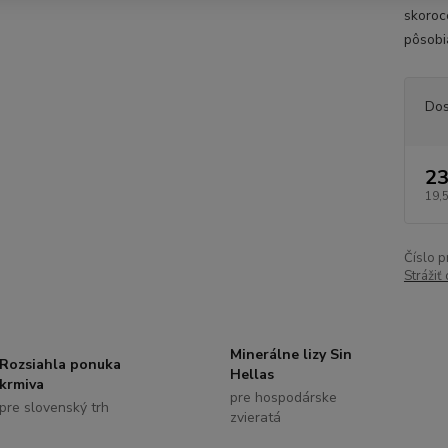
skoroce
pôsobi
Dos
23
19,
Číslo p
Strážiť
Minerálne lizy Sin
Rozsiahla ponuka
Hellas
krmiva
pre hospodárske
pre slovenský trh
zvieratá