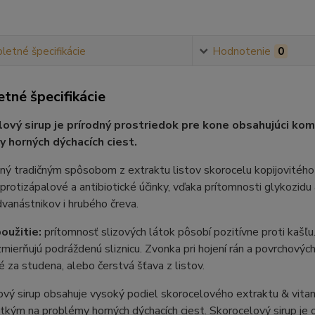
etné špecifikácie
Hodnotenie
0
tné špecifikácie
ový sirup je prírodný prostriedok pre kone obsahujúci kom
 horných dýchacích ciest.
ný tradičným spôsobom z extraktu listov skorocelu kopijovitého (
protizápalové a antibiotické účinky, vďaka prítomnosti glykozidu 
dvanástnikov i hrubého čreva.
oužitie:
prítomnosť slizových látok pôsobí pozitívne proti kašľu
mierňujú podráždenú sliznicu. Zvonka pri hojení rán a povrchový
é za studena, alebo čerstvá šťava z listov.
vý sirup obsahuje vysoký podiel skorocelového extraktu & vitam
kým na problémy horných dýchacích ciest. Skorocelový sirup je os