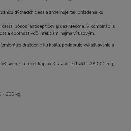
sliznicu dýchacích ciest a zmierňuje tak dráždenie ku
kašľa, pôsobí antisepticky aj dezinfekčne. V kombinácii s
ť a odolnosť voči infekciám, najmä vírusovým.
(zmierňuje dráždenie ku kašľu, podporuje vykašliavanie a
vý sirup, skorocel kopinatý stand. extrakt - 28 000 mg,
 - 600 kg.