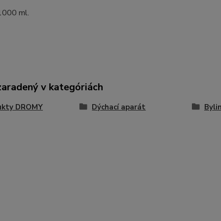
 1000 ml.
zaradený v kategóriách
ukty DROMY
Dýchací aparát
Byli