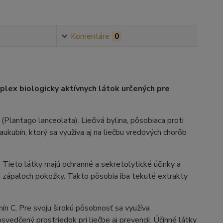
Komentáre
0
plex biologicky aktívnych látok určených pre
Plantago lanceolata). Liečivá bylina, pôsobiaca proti
aukubín, ktorý sa využíva aj na liečbu vredových chorôb
. Tieto látky majú ochranné a sekretolytické účinky a
ch zápaloch pokožky. Takto pôsobia iba tekuté extrakty
ín C. Pre svoju širokú pôsobnosť sa využíva
vedčený prostriedok pri liečbe aj prevencii. Účinné látky