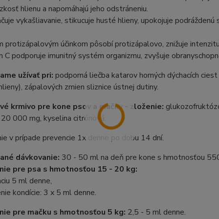
äzkosť hlienu a napomáhajú jeho odstráneniu.
hčuje vykašliavanie, stikucuje husté hlieny, upokojuje podráždenú 
 protizápalovým účinkom pôsobí protizápalovo, znižuje intenzitu 
 C podporuje imunitný systém organizmu, zvyšuje obranyschopnos
me užívať pri:
podporná liečba katarov horných dýchacích ciest 
hlieny), zápalových zmien sliznice ústnej dutiny.
é krmivo pre kone psov a mačky - zloženie:
glukozofruktózo
 20 000 mg, kyselina citrónová.
e v prípade prevencie 1x denne po dobu 14 dní.
ané dávkovanie:
30 - 50 ml na deň pre kone s hmotnosťou 550
ie pre psa s hmotnosťou 15 - 20 kg:
ciu 5 ml denne,
nie kondície: 3 x 5 ml denne.
nie pre mačku s hmotnosťou 5 kg:
2,5 - 5 ml denne.