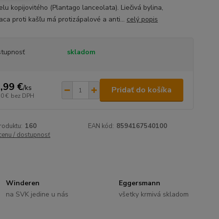
lu kopijovitého (Plantago lanceolata). Liečivá bylina,
aca proti kašľu má protizápalové a anti...
celý popis
tupnosť
skladom
,99 €
/
ks
Pridať do košíka
50 €
bez DPH
roduktu:
160
EAN kód:
8594167540100
 cenu / dostupnosť
Winderen
Eggersmann
na SVK jedine u nás
všetky krmivá skladom