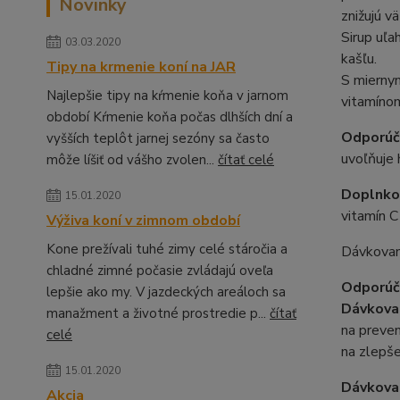
Novinky
znižujú v
Sirup uľa
03.03.2020
kašľu.
Tipy na krmenie koní na JAR
S miernym
Najlepšie tipy na kŕmenie koňa v jarnom
vitamínom
období Kŕmenie koňa počas dlhších dní a
Odporúča
vyšších teplôt jarnej sezóny sa často
uvoľňuje 
môže líšiť od vášho zvolen...
čítať celé
Doplnkov
15.01.2020
vitamín C
Výživa koní v zimnom období
Kone prežívali tuhé zimy celé stáročia a
Dávkovani
chladné zimné počasie zvládajú oveľa
Odporúč
lepšie ako my. V jazdeckých areáloch sa
Dávkovan
manažment a životné prostredie p...
čítať
na preven
celé
na zlepše
15.01.2020
Dávkova
Akcia