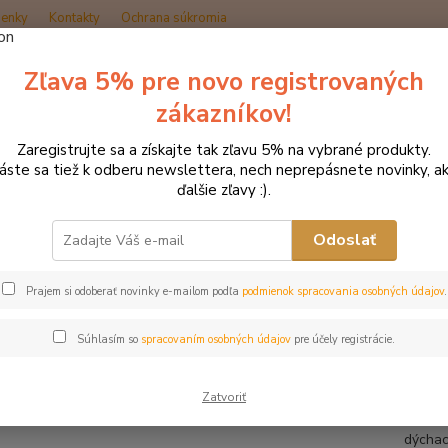
enky
Kontakty
Ochrana súkromia
Zľava 5% pre novo registrovaných
Hľadať
zákazníkov!
Zaregistrujte sa a získajte tak zľavu 5% na vybrané produkty.
Produkty DROMY
Dýchací aparát
Dromy skorocelový sirup 1000 m
láste sa tiež k odberu newslettera, nech neprepásnete novinky, ak
ďalšie zľavy :).
y skorocelový sirup 1000 ml
Odoslať
Prajem si odoberať novinky e-mailom podľa
podmienok spracovania osobných údajov
.
Byli
vita
Súhlasím so
spracovaním osobných údajov
pre účely registrácie.
cest
Skoroc
Zatvoriť
komple
dýchac