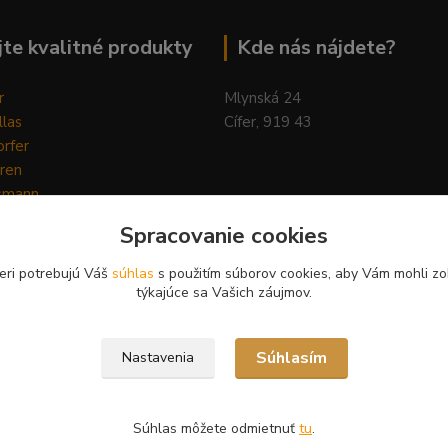
te kvalitné produkty
Kde nás nájdete?
r
Mlynská 24
llas
Cífer, 919 43
rfer
ren
smann
ys
Spracovanie cookies
y
ain Horse
eri potrebujú Váš
súhlas
s použitím súborov cookies, aby Vám mohli zo
Pilot
týkajúce sa Vašich záujmov.
Súhlasím
Nastavenia
Súhlas môžete odmietnuť
tu
.