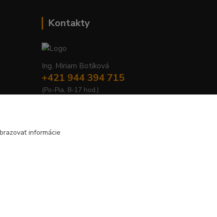
Kontakty
Ing. Miriam Botíková
+421 944 394 715
(Po-Pia, 8-17 hod.)
info@krmivamirima.sk
brazovať informácie
Vytvorené na
Eshop-rychlo.sk