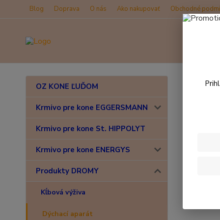
Blog
Doprava
O nás
Ako nakupovať
Obchodné podmi
Úvod
Prih
OZ KONE ĽUĎOM
Drom
Krmivo pre kone EGGERSMANN
Krmivo pre kone St. HIPPOLYT
Novinka
Krmivo pre kone ENERGYS
Produkty DROMY
Kĺbová výživa
Dýchací aparát