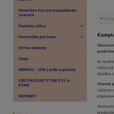
Minerálne lizy pre hospodárske
zvieratá
Kompl
Doplnky výživy
Komple
Kozmetika pre kone
Skorocel
Kŕmne doplnky
problémy
Oleje
Je vyrobe
kašľu má 
KRMIVO - 10% ( kvôli expirácii)
žalúdka, 
CBD PRODUKTY PRE PSY A
Hlavné p
KONE
súčasne z
pripraven
NOVINKY
Skorocelo
predovšet