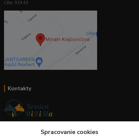
Cífer, 919 43
Kontakty
Ing. Miriam Botíková
+421 944 394 715
Spracovanie cookies
(Po-Pia, 8-17 hod.)