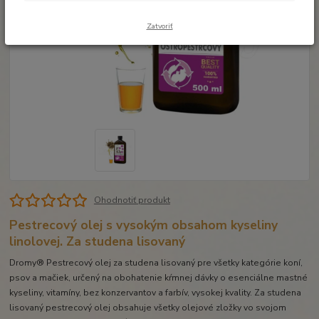
Zatvoriť
Ohodnotiť produkt
Pestrecový olej s vysokým obsahom kyseliny
linolovej. Za studena lisovaný
Dromy® Pestrecový olej za studena lisovaný pre všetky kategórie koní,
psov a mačiek, určený na obohatenie kŕmnej dávky o esenciálne mastné
kyseliny, vitamíny, bez konzervantov a farbív, vysokej kvality. Za studena
lisovaný pestrecový olej obsahuje všetky olejové zložky vo svojom