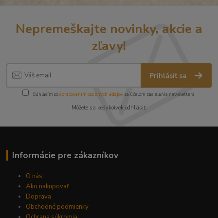
Nepremeškajte novinky, akcie a
zľavy!
Prihlásiť sa
Súhlasím so
spracovaním osobných údajov
za účelom zasielania newslettera.
Môžete sa kedykoľvek odhlásiť.
Informácie pre zákazníkov
O nás
Ako nakupovať
Doprava
Obchodné podmienky
Ochrana súkromia