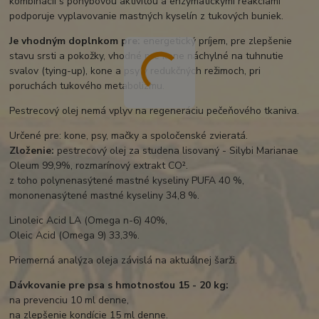
kombinácii s pohybovou aktivitou a enzymatickými reakciami
podporuje vyplavovanie mastných kyselín z tukových buniek.
Je vhodným doplnkom pre:
energetický príjem, pre zlepšenie
stavu srsti a pokožky, vhodné pre kone náchylné na tuhnutie
svalov (tying-up), kone a psy v redukčných režimoch, pri
poruchách tukového metabolizmu.
Pestrecový olej nemá vplyv na regeneráciu pečeňového tkaniva.
Určené pre: kone, psy, mačky a spoločenské zvieratá.
Zloženie:
pestrecový olej za studena lisovaný - Silybi Marianae
Oleum 99,9%, rozmarínový extrakt CO².
z toho polynenasýtené mastné kyseliny PUFA 40 %,
mononenasýtené mastné kyseliny 34,8 %.
Linoleic Acid LA (Omega n-6) 40%,
Oleic Acid (Omega 9) 33,3%.
Priemerná analýza oleja závislá na aktuálnej šarži.
Dávkovanie pre psa s hmotnosťou 15 - 20 kg:
na prevenciu 10 ml denne,
na zlepšenie kondície 15 ml denne.