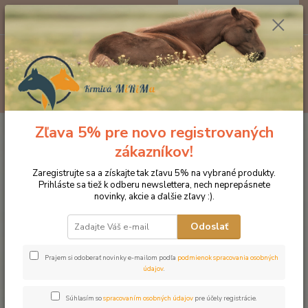
0
ks
EUR
za
0 €
Menu
Hľadať
Zľava 5% pre novo registrovaných
Úvod
Produkty DROMY
Bylinné sirupy a oleje
Dromy pestrecový olej
500 ml
zákazníkov!
Dromy pestrecový olej 500 ml
Zaregistrujte sa a získajte tak zľavu 5% na vybrané produkty.
Prihláste sa tiež k odberu newslettera, nech neprepásnete
novinky, akcie a ďalšie zľavy :).
Novinka
Odoslať
Prajem si odoberať novinky e-mailom podľa
podmienok spracovania osobných
údajov
.
Súhlasím so
spracovaním osobných údajov
pre účely registrácie.