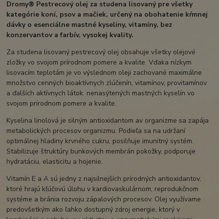
Dromy® Pestrecový olej za studena lisovaný pre všetky
kategórie koní, psov a mačiek, určený na obohatenie kŕmnej
dávky o esenciálne mastné kyseliny, vitamíny, bez
konzervantov a farbív, vysokej kvality.
Za studena lisovaný pestrecový olej obsahuje všetky olejové
zložky vo svojom prírodnom pomere a kvalite. Vďaka nízkym
lisovacím teplotám je vo výslednom oleji zachované maximálne
množstvo cenných bioaktívnych zlúčenín, vitamínov, provitamínov
a ďalších aktívnych látok. nenasýtených mastných kyselín vo
svojom prírodnom pomere a kvalite.
Kyselina linolová je silným antioxidantom av organizme sa zapája
metabolických procesov organizmu. Podieľa sa na udržaní
optimálnej hladiny krvného cukru, posilňuje imunitný systém.
Stabilizuje štruktúry bunkových membrán pokožky, podporuje
hydratáciu, elasticitu a hojenie.
Vitamín E a A sú jedny z najsilnejších prírodných antioxidantov,
ktoré hrajú kľúčovú úlohu v kardiovaskulárnom, reprodukčnom
systéme a bránia rozvoju zápalových procesov. Olej využívame
predovšetkým ako ľahko dostupný zdroj energie, ktorý v