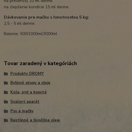
na prevenciu 10 ml denne,
na zlepšenie kondície 15 ml denne.
Dávkovanie pre mačku s hmotnosťou 5 kg:
2,5 - 5 ml denne.
Balenie: 500/1000ml/3000ml
Tovar zaradený v kategóriách
Produkty DROMY
Bylinné sirupy a oleje
Koža, srsť a kopytá
Svalový aparát
Psy a mačky
Rastlinné a živočíšne oleje