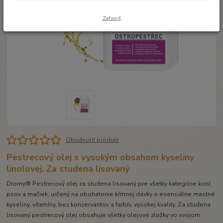
Zatvoriť
Ohodnotiť produkt
Pestrecový olej s vysokým obsahom kyseliny
linolovej. Za studena lisovaný
Dromy® Pestrecový olej za studena lisovaný pre všetky kategórie koní,
psov a mačiek, určený na obohatenie kŕmnej dávky o esenciálne mastné
kyseliny, vitamíny, bez konzervantov a farbív, vysokej kvality. Za studena
lisovaný pestrecový olej obsahuje všetky olejové zložky vo svojom