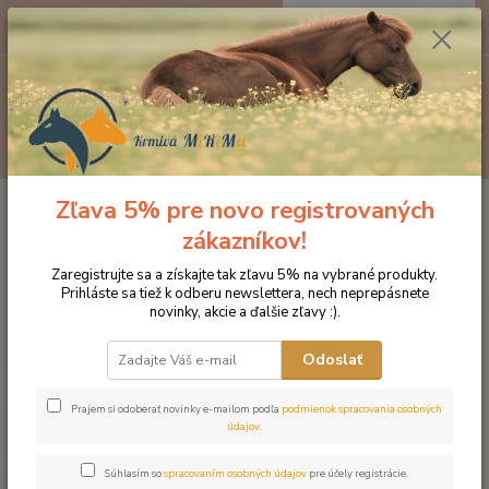
0
ks
EUR
za
0 €
Menu
Hľadať
Zľava 5% pre novo registrovaných
Úvod
Produkty DROMY
Bylinné sirupy a oleje
Dromy pestrecový olej
1000 ml
zákazníkov!
Dromy pestrecový olej 1000 ml
Zaregistrujte sa a získajte tak zľavu 5% na vybrané produkty.
Prihláste sa tiež k odberu newslettera, nech neprepásnete
novinky, akcie a ďalšie zľavy :).
Novinka
Odoslať
Prajem si odoberať novinky e-mailom podľa
podmienok spracovania osobných
údajov
.
Súhlasím so
spracovaním osobných údajov
pre účely registrácie.