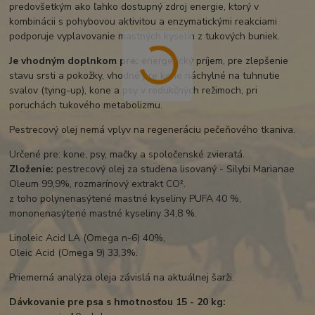
predovšetkým ako ľahko dostupný zdroj energie, ktorý v
kombinácii s pohybovou aktivitou a enzymatickými reakciami
podporuje vyplavovanie mastných kyselín z tukových buniek.
Je vhodným doplnkom pre:
energetický príjem, pre zlepšenie
stavu srsti a pokožky, vhodné pre kone náchylné na tuhnutie
svalov (tying-up), kone a psy v redukčných režimoch, pri
poruchách tukového metabolizmu.
Pestrecový olej nemá vplyv na regeneráciu pečeňového tkaniva.
Určené pre: kone, psy, mačky a spoločenské zvieratá.
Zloženie:
pestrecový olej za studena lisovaný - Silybi Marianae
Oleum 99,9%, rozmarínový extrakt CO².
z toho polynenasýtené mastné kyseliny PUFA 40 %,
mononenasýtené mastné kyseliny 34,8 %.
Linoleic Acid LA (Omega n-6) 40%,
Oleic Acid (Omega 9) 33,3%.
Priemerná analýza oleja závislá na aktuálnej šarži.
Dávkovanie pre psa s hmotnosťou 15 - 20 kg: