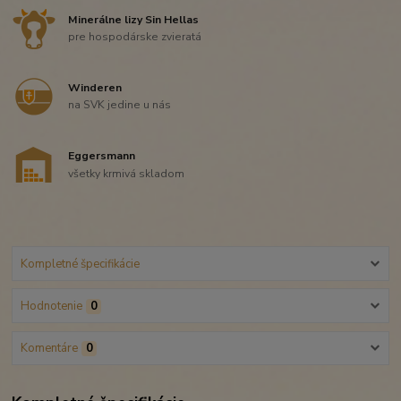
Minerálne lizy Sin Hellas
pre hospodárske zvieratá
Winderen
na SVK jedine u nás
Eggersmann
všetky krmivá skladom
Kompletné špecifikácie
Hodnotenie
0
Komentáre
0