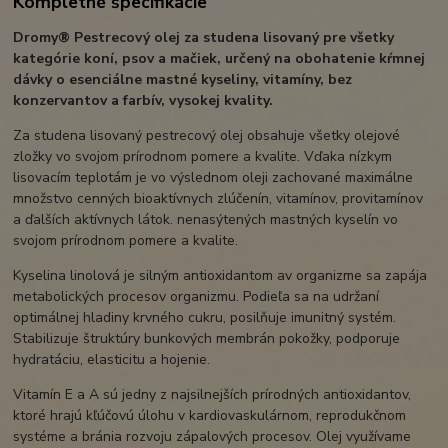
Kompletné špecifikácie
Dromy® Pestrecový olej za studena lisovaný pre všetky
kategórie koní, psov a mačiek, určený na obohatenie kŕmnej
dávky o esenciálne mastné kyseliny, vitamíny, bez
konzervantov a farbív, vysokej kvality.
Za studena lisovaný pestrecový olej obsahuje všetky olejové
zložky vo svojom prírodnom pomere a kvalite. Vďaka nízkym
lisovacím teplotám je vo výslednom oleji zachované maximálne
množstvo cenných bioaktívnych zlúčenín, vitamínov, provitamínov
a ďalších aktívnych látok. nenasýtených mastných kyselín vo
svojom prírodnom pomere a kvalite.
Kyselina linolová je silným antioxidantom av organizme sa zapája
metabolických procesov organizmu. Podieľa sa na udržaní
optimálnej hladiny krvného cukru, posilňuje imunitný systém.
Stabilizuje štruktúry bunkových membrán pokožky, podporuje
hydratáciu, elasticitu a hojenie.
Vitamín E a A sú jedny z najsilnejších prírodných antioxidantov,
ktoré hrajú kľúčovú úlohu v kardiovaskulárnom, reprodukčnom
systéme a bránia rozvoju zápalových procesov. Olej využívame