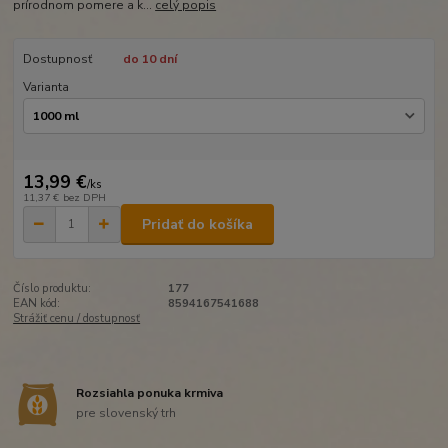
prírodnom pomere a k...
celý popis
Dostupnosť
do 10 dní
Varianta
13,99 €
/
ks
11,37 €
bez DPH
Pridať do košíka
Číslo produktu:
177
EAN kód:
8594167541688
Strážiť cenu / dostupnosť
Rozsiahla ponuka krmiva
pre slovenský trh