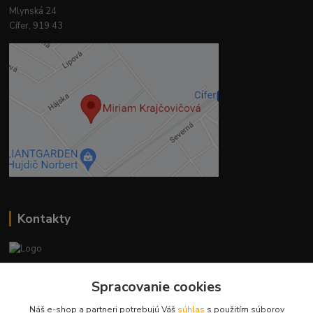
Mlynská 24
Cífer, 919 43
Kontakty
Ing. Miriam Botíková
Spracovanie cookies
+421 944 394 715
(Po-Pia, 8-17 hod.)
Náš e-shop a partneri potrebujú Váš
súhlas
s použitím súborov