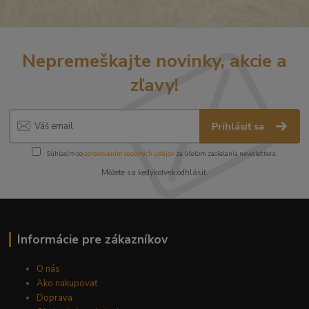
Nepremeškajte novinky, akcie a
zľavy!
Prihlásiť sa
Súhlasím so
spracovaním osobných údajov
za účelom zasielania newslettera.
Môžete sa kedykoľvek odhlásiť.
Informácie pre zákazníkov
O nás
Ako nakupovať
Doprava