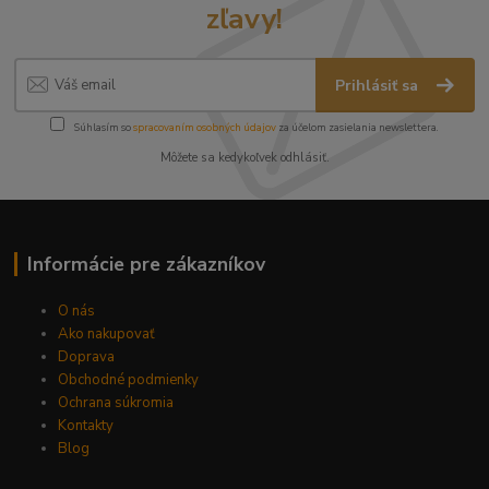
zľavy!
Prihlásiť sa
Súhlasím so
spracovaním osobných údajov
za účelom zasielania newslettera.
Môžete sa kedykoľvek odhlásiť.
Informácie pre zákazníkov
O nás
Ako nakupovať
Doprava
Obchodné podmienky
Ochrana súkromia
Kontakty
Blog