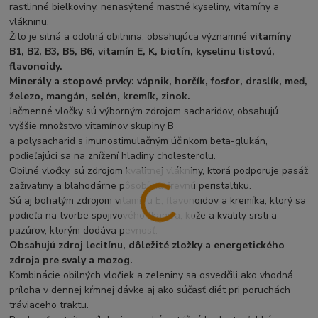
rastlinné bielkoviny, nenasýtené mastné kyseliny, vitamíny a
vlákninu.
Žito je silná a odolná obilnina, obsahujúca významné
vitamíny
B1, B2, B3, B5, B6, vitamín E, K, biotín, kyselinu listovú,
flavonoidy.
Minerály a stopové prvky: vápnik, horčík, fosfor, draslík, meď,
železo, mangán, selén, kremík, zinok.
Jačmenné vločky sú výborným zdrojom sacharidov, obsahujú
vyššie množstvo vitamínov skupiny B
a polysacharid s imunostimulačným účinkom beta-glukán,
podieľajúci sa na znížení hladiny cholesterolu.
Obilné vločky, sú zdrojom kvalitnej vlákniny, ktorá podporuje pasáž
zaživatiny a blahodárne pôsobí na črevnú peristaltiku.
Sú aj bohatým zdrojom vitamínu E, flavonoidov a kremíka, ktorý sa
podieľa na tvorbe spojivového tkaniva, kože a kvality srsti a
pazúrov, ktorým dodáva pevnosť.
Obsahujú zdroj lecitínu, dôležité zložky a energetického
zdroja pre svaly a mozog.
Kombinácie obilných vločiek a zeleniny sa osvedčili ako vhodná
príloha v dennej kŕmnej dávke aj ako súčasť diét pri poruchách
tráviaceho traktu.