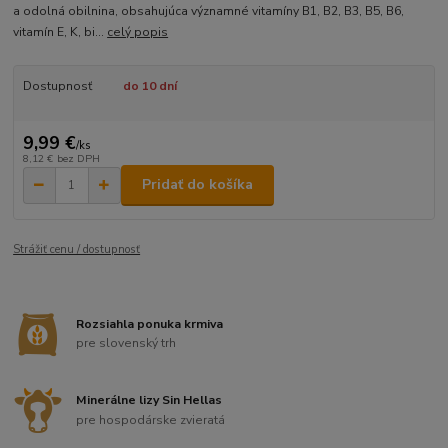
a odolná obilnina, obsahujúca významné vitamíny B1, B2, B3, B5, B6,
vitamín E, K, bi...
celý popis
Dostupnosť
do 10 dní
9,99 €
/
ks
8,12 €
bez DPH
Pridať do košíka
Strážiť cenu / dostupnosť
Rozsiahla ponuka krmiva
pre slovenský trh
Minerálne lizy Sin Hellas
pre hospodárske zvieratá