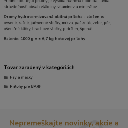
Prednosťou tejto prílohy je vysoká nutričná hodnota, ľahká
stráviteľnosť, obsah vlákniny, vitamínov a minerálov.
Dromy hydrotermizovaná obilná príloha - zloženie:
ovsené, ražné, jačmenné vločky, mrkva, paštrnák, zeler, pór,
pšeničné klíčky, hrachové vločky, petržlen, špenát.
Balenie: 1000 g = ± 6,7 kg hotovej prílohy
Tovar zaradený v kategóriách
Psy a mačky
Prílohy pre BARF
Nepremeškajte novinky, akcie a