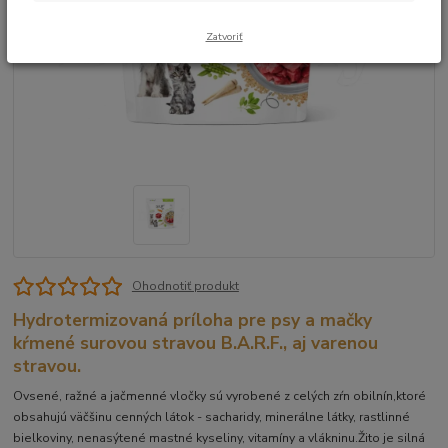
Zatvoriť
Ohodnotiť produkt
Hydrotermizovaná príloha pre psy a mačky
kŕmené surovou stravou B.A.R.F., aj varenou
stravou.
Ovsené, ražné a jačmenné vločky sú vyrobené z celých zŕn obilnín,ktoré
obsahujú väčšinu cenných látok - sacharidy, minerálne látky, rastlinné
bielkoviny, nenasýtené mastné kyseliny, vitamíny a vlákninu.Žito je silná