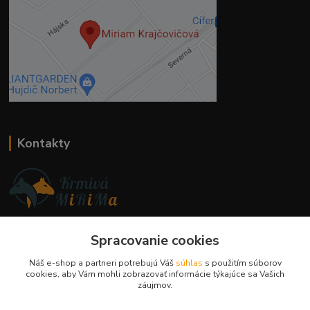
Kontakty
Ing. Miriam Botíková
Spracovanie cookies
+421 944 394 715
(Po-Pia, 8-17 hod.)
Náš e-shop a partneri potrebujú Váš
súhlas
s použitím súborov
cookies, aby Vám mohli zobrazovať informácie týkajúce sa Vašich
info@krmivamirima.sk
záujmov.