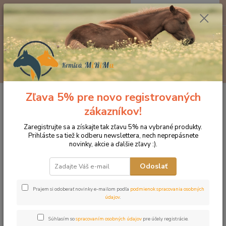
0
ks
EUR
za
0 €
Menu
Hľadať
Zľava 5% pre novo registrovaných
Úvod
Produkty DROMY
Psy a mačky
Prílohy pre BARF
Dromy
obilný mix so zeleninou 1000 g
zákazníkov!
Dromy obilný mix so zeleninou
Zaregistrujte sa a získajte tak zľavu 5% na vybrané produkty.
Prihláste sa tiež k odberu newslettera, nech neprepásnete
1000 g
novinky, akcie a ďalšie zľavy :).
Odoslať
Prajem si odoberať novinky e-mailom podľa
podmienok spracovania osobných
údajov
.
Súhlasím so
spracovaním osobných údajov
pre účely registrácie.