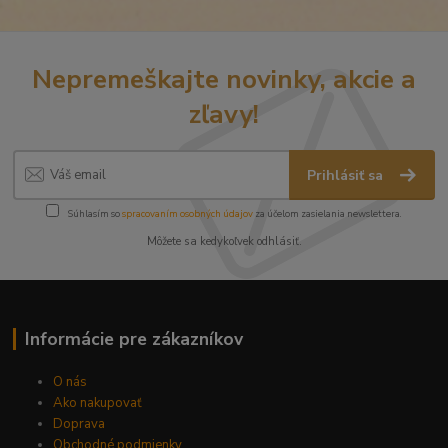
Nepremeškajte novinky, akcie a
zľavy!
Prihlásiť sa
Súhlasím so
spracovaním osobných údajov
za účelom zasielania newslettera.
Môžete sa kedykoľvek odhlásiť.
Informácie pre zákazníkov
O nás
Ako nakupovať
Doprava
Obchodné podmienky