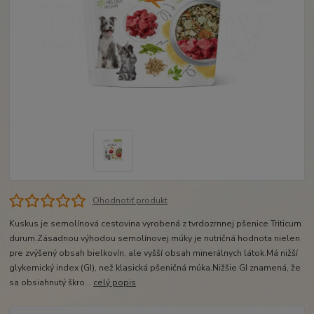
Ohodnotiť produkt
Kuskus je semolínová cestovina vyrobená z tvrdozrnnej pšenice Triticum
durum.Zásadnou výhodou semolínovej múky je nutričná hodnota nielen
pre zvýšený obsah bielkovín, ale vyšší obsah minerálnych látok.Má nižší
glykemický index (GI), než klasická pšeničná múka.Nižšie GI znamená, že
sa obsiahnutý škro...
celý popis