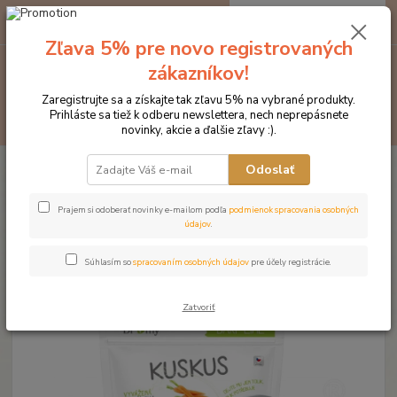
0
ks
EUR
za
0 €
Zľava 5% pre novo registrovaných
zákazníkov!
Menu
Zaregistrujte sa a získajte tak zľavu 5% na vybrané produkty.
Prihláste sa tiež k odberu newslettera, nech neprepásnete
Hľadať
novinky, akcie a ďalšie zľavy :).
Úvod
Produkty DROMY
Psy a mačky
Prílohy pre BARF
Dromy
Odoslať
kuskus so zeleninou 1000 g
Dromy kuskus so zeleninou 1000
Prajem si odoberať novinky e-mailom podľa
podmienok spracovania osobných
údajov
.
g
Súhlasím so
spracovaním osobných údajov
pre účely registrácie.
Zatvoriť