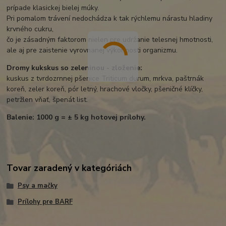
prípade klasickej bielej múky.
Pri pomalom trávení nedochádza k tak rýchlemu nárastu hladiny
krvného cukru,
čo je zásadným faktorom nielen pre udržanie telesnej hmotnosti,
ale aj pre zaistenie vyrovnanej výkonnosti organizmu.
Dromy kukskus so zeleninou - zloženie:
kuskus z tvrdozrnnej pšenice Triticum durum, mrkva, paštrnák
koreň, zeler koreň, pór letný, hrachové vločky, pšeničné klíčky,
petržlen vňať, špenát list.
Balenie: 1000 g = ± 5 kg hotovej prílohy.
Tovar zaradený v kategóriách
Psy a mačky
Prílohy pre BARF