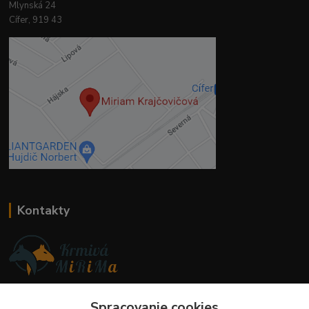
Mlynská 24
Cífer, 919 43
Kontakty
Ing. Miriam Botíková
+421 944 394 715
Spracovanie cookies