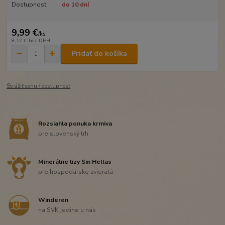
Dostupnosť
do 10 dní
9,99 €
/
ks
8,12 €
bez DPH
Pridať do košíka
Strážiť cenu / dostupnosť
Rozsiahla ponuka krmiva
pre slovenský trh
Minerálne lizy Sin Hellas
pre hospodárske zvieratá
Winderen
na SVK jedine u nás