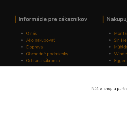
Informácie pre zákazníkov
Nakupuj
O nás
Monta
Ako nakupovať
Sin He
Doprava
Mühldo
Obchodné podmienky
Winde
Ochrana súkromia
Egger
Kontakty
Energ
Blog
Drom
Mount
Horse 
Náš e-shop a partn