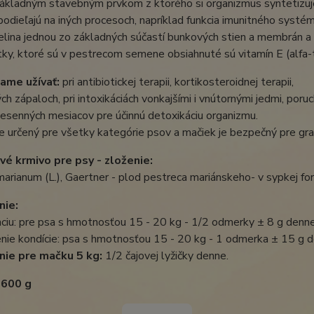
základným stavebným prvkom z ktorého si organizmus syntetizuje 
podieľajú na iných procesoch, napríklad funkcia imunitného syst
lina jednou zo základných súčastí bunkových stien a membrán a t
tky, ktoré sú v pestrecom semene obsiahnuté sú vitamín E (alfa-to
ame užívať:
pri antibiotickej terapii, kortikosteroidnej terapii,
h zápaloch, pri intoxikáciách vonkajšími i vnútornými jedmi, poru
 jesenných mesiacov pre účinnú detoxikáciu organizmu.
e určený pre všetky kategórie psov a mačiek je bezpečný pre grav
é krmivo pre psy - zloženie:
arianum (L.), Gaertner - plod pestreca mariánskeho- v sypkej f
nie:
ciu: pre psa s hmotnosťou 15 - 20 kg - 1/2 odmerky ± 8 g denne
nie kondície: psa s hmotnosťou 15 - 20 kg - 1 odmerka ± 15 g d
ie pre mačku 5 kg:
1/2 čajovej lyžičky denne.
 600 g