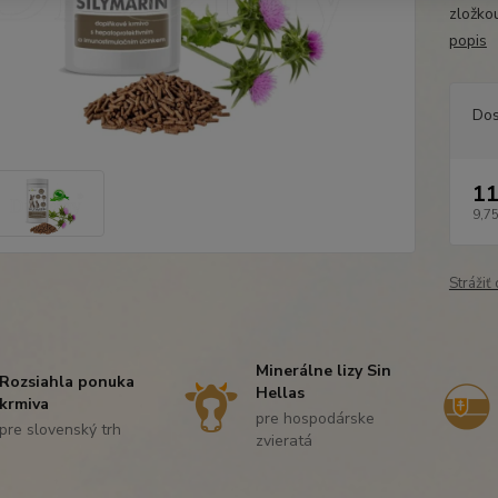
zložkou
popis
Dos
11
9,75
Strážiť
Minerálne lizy Sin
Rozsiahla ponuka
Hellas
krmiva
pre hospodárske
pre slovenský trh
zvieratá