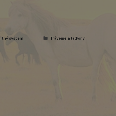
itný systém
Trávenie a ľadviny