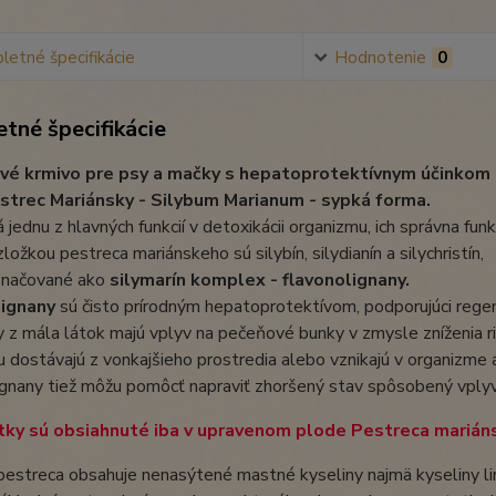
etné špecifikácie
Hodnotenie
0
tné špecifikácie
vé krmivo pre psy a mačky s hepatoprotektívnym účinkom
trec Mariánsky - Silybum Marianum - sypká forma.
 jednu z hlavných funkcií v detoxikácii organizmu, ich správna fu
ložkou pestreca mariánskeho sú silybín, silydianín a silychristín,
značované ako
silymarín komplex - flavonolignany.
lignany
sú čisto prírodným hepatoprotektívom, podporujúci rege
 z mála látok majú vplyv na pečeňové bunky v zmysle zníženia ri
 dostávajú z vonkajšieho prostredia alebo vznikajú v organizme 
ignany tiež môžu pomôcť napraviť zhoršený stav spôsobený vply
tky sú obsiahnuté iba v upravenom plode Pestreca mariáns
estreca obsahuje nenasýtené mastné kyseliny najmä kyseliny lin