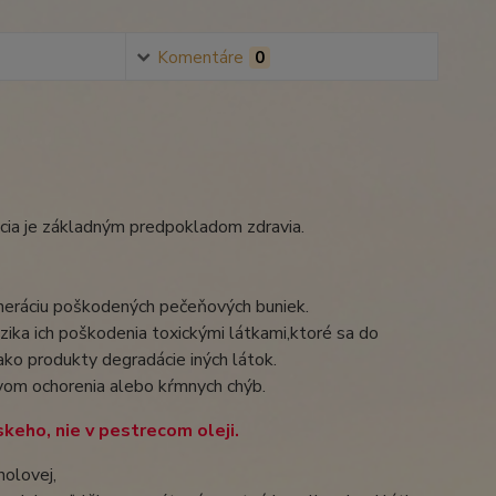
Komentáre
0
nkcia je základným predpokladom zdravia.
neráciu poškodených pečeňových buniek.
zika ich poškodenia toxickými látkami,ktoré sa do
ako produkty degradácie iných látok.
vom ochorenia alebo kŕmnych chýb.
keho, nie v pestrecom oleji.
olovej,