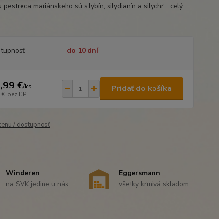
 pestreca mariánskeho sú silybín, silydianín a silychr...
celý
tupnosť
do 10 dní
,99 €
/
ks
Pridať do košíka
 €
bez DPH
 cenu / dostupnosť
Winderen
Eggersmann
na SVK jedine u nás
všetky krmivá skladom