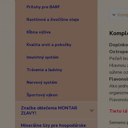
Prílohy pre BARF
Kompl
Rastlinné a živočíšne oleje
Kĺbna výživa
Komple
Doplnko
Kvalita srsti a pokožky
Ostropes
Imunitný systém
Pečeň hrá
Hlavnou z
Trávenie a ľadviny
súhrne o
Flavono
Nervový systém
Ako jedny
organizmu
Športový výkon
Flavonol
Značka oblečenia MONTAR
Tieto lá
ZĽAVY!
Semeno p
Minerálne lizy pre hospodárske