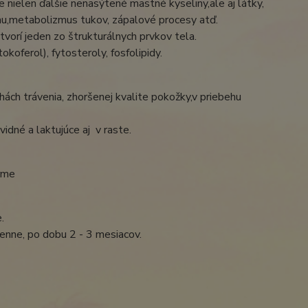
nielen ďalšie nenasýtené mastné kyseliny,ale aj látky,
ému,metabolizmus tukov, zápalové procesy atď.
vorí jeden zo štrukturálnych prvkov tela.
koferol), fytosteroly, fosfolipidy.
chách trávenia, zhoršenej kvalite pokožky,v priebehu
idné a laktujúce aj v raste.
orme
.
enne, po dobu 2 - 3 mesiacov.