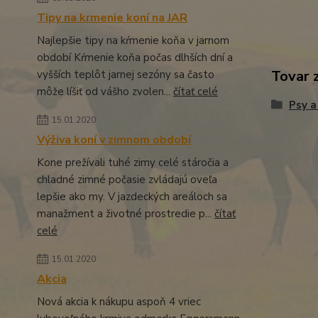
Tipy na krmenie koní na JAR
Najlepšie tipy na kŕmenie koňa v jarnom
období Kŕmenie koňa počas dlhších dní a
Tovar 
vyšších teplôt jarnej sezóny sa často
môže líšiť od vášho zvolen...
čítať celé
Psy a
15.01.2020
Výživa koní v zimnom období
Kone prežívali tuhé zimy celé stáročia a
chladné zimné počasie zvládajú oveľa
lepšie ako my. V jazdeckých areáloch sa
manažment a životné prostredie p...
čítať
celé
15.01.2020
Akcia
Nová akcia k nákupu aspoň 4 vriec