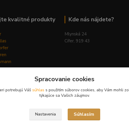
te kvalitné produkty
Kde nás nájdete?
r
Mlynská 24
llas
Cífer, 919 43
rfer
ren
smann
ys
y
Spracovanie cookies
ain Horse
Pilot
eri potrebujú Váš
súhlas
s použitím súborov cookies, aby Vám mohli zo
týkajúce sa Vašich záujmov.
Súhlasím
Nastavenia