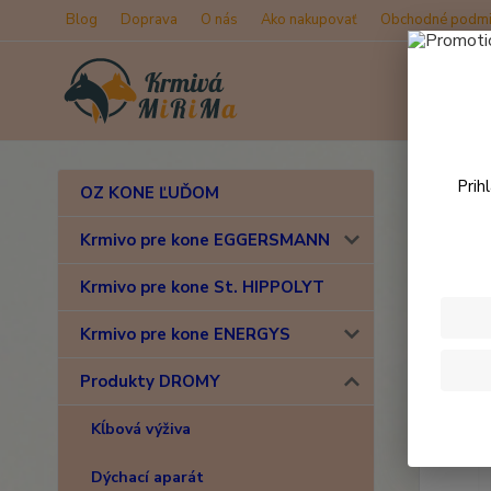
Blog
Doprava
O nás
Ako nakupovať
Obchodné podmi
Úvod
Prih
OZ KONE ĽUĎOM
Dro
Krmivo pre kone EGGERSMANN
Krmivo pre kone St. HIPPOLYT
Krmivo pre kone ENERGYS
Produkty DROMY
Kĺbová výživa
Dýchací aparát