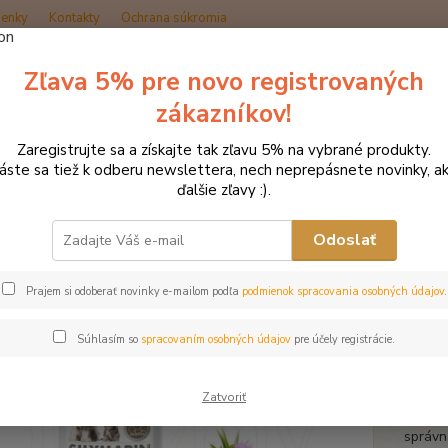
enky
Kontakty
Ochrana súkromia
Zľava 5% pre novo registrovaných
Hľadať
zákazníkov!
Zaregistrujte sa a získajte tak zľavu 5% na vybrané produkty.
Produkty DROMY
Psy a mačky
Doplnky pre BARF
Dromy Silym
láste sa tiež k odberu newslettera, nech neprepásnete novinky, ak
ďalšie zľavy :).
my Silymarin BARF 600 g +20
Odoslať
Prajem si odoberať novinky e-mailom podľa
podmienok spracovania osobných údajov
.
Dopl
imun
Súhlasím so
spracovaním osobných údajov
pre účely registrácie.
Doplnk
účinko
Zatvoriť
forma.
správn