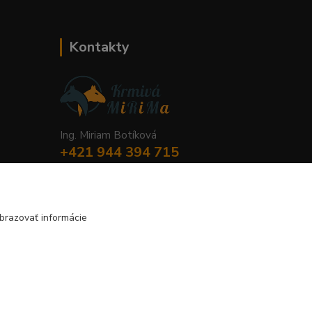
Kontakty
Ing. Miriam Botíková
+421 944 394 715
(Po-Pia, 8-17 hod.)
info@krmivamirima.sk
brazovať informácie