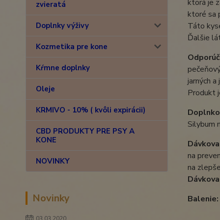
ktorá je 
zvieratá
ktoré sa 
Doplnky výživy
Táto kyse
Ďalšie lá
Kozmetika pre kone
Odporúč
Kŕmne doplnky
pečeňovýc
jarných a
Oleje
Produkt j
KRMIVO - 10% ( kvôli expirácii)
Doplnkov
Silybum m
CBD PRODUKTY PRE PSY A
KONE
Dávkova
na preven
NOVINKY
na zlepše
Dávkovan
Novinky
Balenie:
03.03.2020