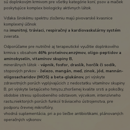
sú doplnkovým krmivom pre všetky kategórie koní, psov a mačiek
poskytujúce komplex biologicky aktívnych látok.
Vďaka širokému spektru zloženiu majú pivovarské kvasnice
komplexný účinok
na
imunitný, tráviaci, respiračný a kardiovaskulárny systém
zvieraťa.
Odporúčame pre nutričné ​​aj terapeutické využitie doplnkového
krmiva s obsahom
46% proteínov,enzýmov, oligo-peptidov a
aminokyselín, vitamínov skupiny B,
minerálnych látok -
vápnik, fosfor, draslík, horčík či sodík,
stopových prvkov -
železo, mangán, meď, zinok, jód, mannán-
oligosacharidov (MOS) a beta-glukánov,
pri výskyte
zdravotných porúch vyplývajúcich z nedostatku vitamínov skupiny
B, pri výskyte lietajúceho hmyzu,zhoršenej kvalite srsti a pokožky,
obdobie stresu spôsobeného odstavom, výcvikom, intenzívneho
rastu,niektorých porúch funkcií tráviaceho ústrojenstva, pre
podporu črevnej mikroflóry,
vhodná suplementácia, pri a po liečbe antibiotikami, plánovaných
operačných výkonov.