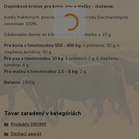
Doplnkové krmivo pre kone, psy a mačky - zloženie:
bunky inaktívnych, pivovarských kvasiniek rodu Saccharomyces
cerevisiae 100%.
Dávkovanie denne do kŕmnej dávky: 1 odmerka ± 10 g.
Pre kone s hmotnosťou 550 - 600 kg:
k prevencii: 30 g, k
zlepšeniu kondície: 50 g
Pre psa s hmotnosťou 10 kg:
k prevencii 2 g, k zlepšeniu
kondície: 4 g.
Pre mačku s hmotnosťou 2,5 - 5 kg:
2 g.
Balenie:
1500g
Tovar zaradený v kategóriách
Produkty DROMY
Dýchací aparát