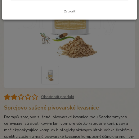
Zatvoriť
Ohodnotiť produkt
Sprejovo sušené pivovarské kvasnice
Dromy® sprejovo sušené, pivovarské kvasnice rodu Saccharomyces
cerevisiae, sú doplnkovým krmivom pre všetky kategórie koní, psov a
mačiekposkytujúce komplex biologicky aktívnych látok. Vďaka širokému
spektru zloženiu majú pivovarské kvasnice komplexný účinokna imunitný,