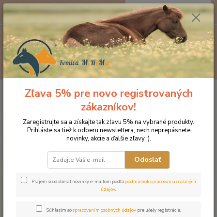
0
ks
EUR
za
0 €
Menu
Hľadať
Zľava 5% pre novo registrovaných
Úvod
Produkty DROMY
Dýchací aparát
Dromy Pivovarské kvasnice
1500 g
zákazníkov!
Dromy Pivovarské kvasnice 1500
Zaregistrujte sa a získajte tak zľavu 5% na vybrané produkty.
Prihláste sa tiež k odberu newslettera, nech neprepásnete
g
novinky, akcie a ďalšie zľavy :).
Novinka
Odoslať
Prajem si odoberať novinky e-mailom podľa
podmienok spracovania osobných
údajov
.
Súhlasím so
spracovaním osobných údajov
pre účely registrácie.