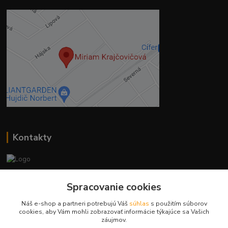
Kontakty
Ing. Miriam Botíková
Spracovanie cookies
+421 944 394 715
(Po-Pia, 8-17 hod.)
Náš e-shop a partneri potrebujú Váš
súhlas
s použitím súborov
cookies, aby Vám mohli zobrazovať informácie týkajúce sa Vašich
info@krmivamirima.sk
záujmov.