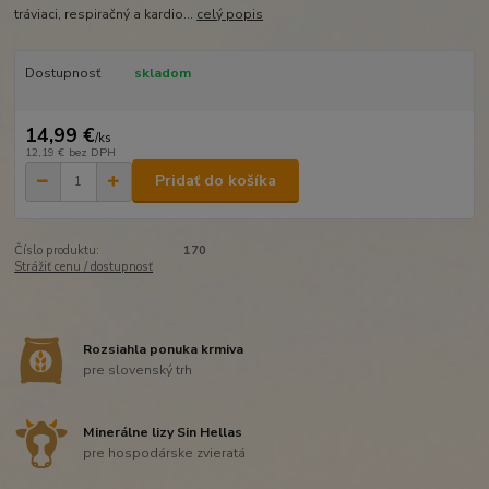
tráviaci, respiračný a kardio...
celý popis
Dostupnosť
skladom
14,99 €
/
ks
12,19 €
bez DPH
Pridať do košíka
Číslo produktu:
170
Strážiť cenu / dostupnosť
Rozsiahla ponuka krmiva
pre slovenský trh
Minerálne lizy Sin Hellas
pre hospodárske zvieratá