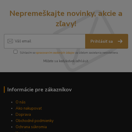
Nepremeškajte novinky, akcie a
zľavy!
Prihlásiť sa
Súhlasím so
spracovaním osobných údajov
za účelom zasielania newslettera.
Môžete sa kedykoľvek odhlásiť.
Informácie pre zákazníkov
O nás
Ako nakupovať
Doprava
Obchodné podmienky
Ochrana súkromia