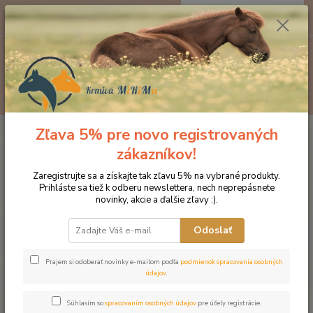
0
ks
EUR
za
0 €
Menu
Hľadať
Zľava 5% pre novo registrovaných
Úvod
Produkty DROMY
Vitamíny, minerály, elektrolity
Dromy
MinVin s aminokyselinovým komplexom 2500 g
zákazníkov!
Dromy MinVin s
Zaregistrujte sa a získajte tak zľavu 5% na vybrané produkty.
Prihláste sa tiež k odberu newslettera, nech neprepásnete
aminokyselinovým komplexom
novinky, akcie a ďalšie zľavy :).
2500 g
Odoslať
Novinka
Prajem si odoberať novinky e-mailom podľa
podmienok spracovania osobných
údajov
.
Súhlasím so
spracovaním osobných údajov
pre účely registrácie.