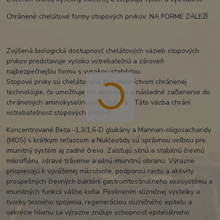
Chránené chelátové formy stopových prvkov: NA FORME ZÁLEŽÍ
Zvýšená biologická dostupnosť chelátových väzieb stopových
prvkov predstavuje vysoko vstrebateľnú a zároveň
najbezpečnejšiu formu s vysokou stabilitou.
Stopové prvky sú chelátované prostredníctvom chránenej
technológie, čo umožňuje ich absorpciu a následné začlenenie do
chránených aminokyselinových zlúčenín. Táto väzba chráni
vstrebateľnosť stopových prvkov.
Koncentrované Beta -1,3/1,6-D glukány a Mannan-oligosacharidy
(MOS) s krátkym reťazcom a Nukleotidy sú správnou voľbou pre
imunitný systém aj zadné črevo. Zaisťujú silnú a stabilnú črevnú
mikroflóru, zdravé trávenie a silnú imunitnú obranu. Výrazne
prispievajú k vyváženej mikrobiote, podporou rastu a aktivity
prospešných črevných baktérií gastrointestinálneho ekosystému a
imunitných funkcií vášho koňa. Posilnením slizničnej výstelky a
tvorby tesného spojenia, regeneráciou slizničného epitelu a
sekrécie hlienu sa výrazne znižuje schopnosť epiteliálneho