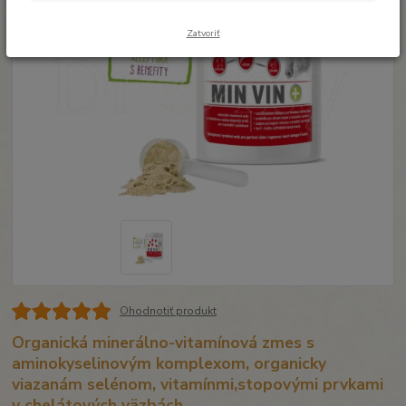
Zatvoriť
Ohodnotiť produkt
Organická minerálno-vitamínová zmes s
aminokyselinovým komplexom, organicky
viazanám selénom, vitamínmi,stopovými prvkami
v chelátových väzbách.