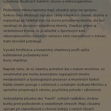
uchytenia škodlivých baktérií, vírusov a mikroorganizmov.
Probiotické mikroorganizmy majú zásadný vplyv na správnu
funkciu čriev. Modulujú signálne cesty v bunkách črevnej sliznice a
ovplyvňujú jej funkčný stav na úrovni prirodzenej imunity, ale tiež
zasahujú do procesov adaptívnej imunity. Zlepšujú príjem aj
stráviteľnosť krmiva, čo je dôležité u športových koní,
rekonvalescentov, konských seniorov, ktorí starostlivosť o tráviaci
trakt obzvlášť potrebujú.
Vysoká fortifikácia a kompletný vitamínový profil spĺňa
každodenné požiadavky koní.
ikony vitamínyo
Napriek tomu, že sú vitamíny potrebné iba v malom množstve, sú
nevyhnutné pre tvorbu koenzýmov regulujúcich mnoho
metabolických a fyziologických procesov a imunitných funkcií.
Každý vitamín pracuje v súčinnosti s ostatnými zložkami MinVinu a
spoločne prispievajú k zdraviu, psychickej pohode i výkonnosti.
Antioxidanty pôsobia ako "hasiči", voľných radikálov, chránia
bunky pred poškodením a oxidatívnym stresom. Majú zásadný
význam pri starostlivosti o chovné kobyly v raných fázach