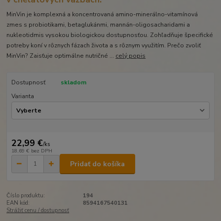
MinVin je komplexná a koncentrovaná amino-minerálno-vitamínová
zmes s probiotikami, betaglukánmi, mannán-oligosacharidami a
nukleotidmis vysokou biologickou dostupnosťou. Zohľadňuje špecifické
potreby koní v rôznych fázach života a s rôznym využitím. Prečo zvoliť
MinVin? Zaisťuje optimálne nutričné ...
celý popis
Dostupnosť
skladom
Varianta
22,99 €
/
ks
18,69 €
bez DPH
Pridať do košíka
Číslo produktu:
194
EAN kód:
8594167540131
Strážiť cenu / dostupnosť