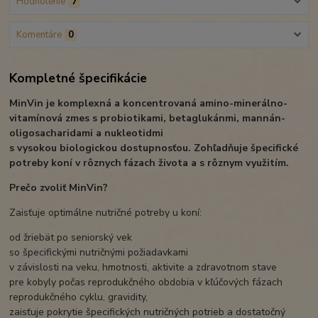
Hodnotenie
7
Komentáre
0
Kompletné špecifikácie
MinVin je komplexná a koncentrovaná amino-minerálno-
vitamínová zmes s probiotikami, betaglukánmi, mannán-
oligosacharidami a nukleotidmi
s vysokou biologickou dostupnosťou. Zohľadňuje špecifické
potreby koní v rôznych fázach života a s rôznym využitím.
Prečo zvoliť MinVin?
Zaisťuje optimálne nutričné ​​potreby u koní:
od žriebät po seniorský vek
so špecifickými nutričnými požiadavkami
v závislosti na veku, hmotnosti, aktivite a zdravotnom stave
pre kobyly počas reprodukčného obdobia v kľúčových fázach
reprodukčného cyklu, gravidity,
zaisťuje pokrytie špecifických nutričných potrieb a dostatočný