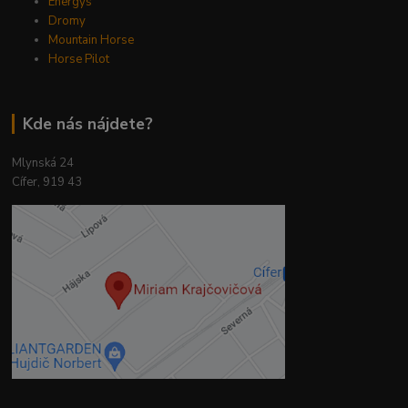
Energys
Dromy
Mountain Horse
Horse Pilot
Kde nás nájdete?
Mlynská 24
Cífer, 919 43