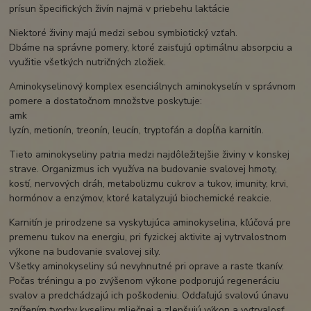
prísun špecifických živín najmä v priebehu laktácie
Niektoré živiny majú medzi sebou symbiotický vzťah.
Dbáme na správne pomery, ktoré zaisťujú optimálnu absorpciu a
využitie všetkých nutričných zložiek.
Aminokyselinový komplex esenciálnych aminokyselín v správnom
pomere a dostatočnom množstve poskytuje:
amk
lyzín, metionín, treonín, leucín, tryptofán a dopĺňa karnitín.
Tieto aminokyseliny patria medzi najdôležitejšie živiny v konskej
strave. Organizmus ich využíva na budovanie svalovej hmoty,
kostí, nervových dráh, metabolizmu cukrov a tukov, imunity, krvi,
hormónov a enzýmov, ktoré katalyzujú biochemické reakcie.
Karnitín je prirodzene sa vyskytujúca aminokyselina, kľúčová pre
premenu tukov na energiu, pri fyzickej aktivite aj vytrvalostnom
výkone na budovanie svalovej sily.
Všetky aminokyseliny sú nevyhnutné pri oprave a raste tkanív.
Počas tréningu a po zvýšenom výkone podporujú regeneráciu
svalov a predchádzajú ich poškodeniu. Odďaľujú svalovú únavu
znížením tvorby kyseliny mliečnej a zlepšujú výkon a vytrvalosť.