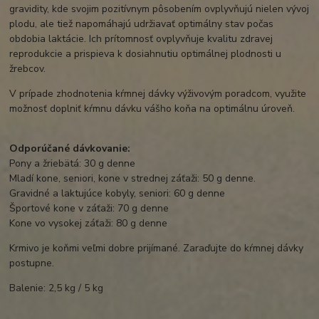
gravidity, kde svojim pozitívnym pôsobením ovplyvňujú nielen vývoj
plodu, ale tiež napomáhajú udržiavať optimálny stav počas
obdobia laktácie. Ich prítomnosť ovplyvňuje kvalitu zdravej
reprodukcie a prispieva k dosiahnutiu optimálnej plodnosti u
žrebcov.
V prípade zhodnotenia kŕmnej dávky výživovým poradcom, využite
možnosť doplniť kŕmnu dávku vášho koňa na optimálnu úroveň.
Odporúčané dávkovanie:
Pony a žriebätá: 30 g denne
Mladí kone, seniori, kone v strednej záťaži: 50 g denne.
Gravidné a laktujúce kobyly, seniori: 60 g denne
Športové kone v záťaži: 70 g denne
Kone vo vysokej záťaži: 80 g denne
Krmivo je koňmi veľmi dobre prijímané. Zaraďujte do kŕmnej dávky
postupne.
Balenie: 2,5 kg / 5 kg