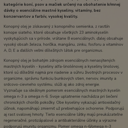
kategórie koní, psov a mačiek určený na obohatenie kŕmnej
dávky o esenciálne mastné kyseliny, vitamíny, bez
konzervantov a farbív, vysokej kvality.
Konopný olej je získavaný z konopného semienka, z rastlín
konope siateho, ktoré obsahuje všetkých 23 aminokyselín
vyskytujúcich sa v prírode, vrátane 8 esenciálnych, ďalej obsahuje
vysoký obsah železa, horčíka, mangánu, zinku, fosforu a vitamínov
A, D, E a ďalších veľmi dôležitých látok pre organizmus.
Konopný olej je bohatým zdrojom esenciálnych nenasýtených
mastných kyselín - kyseliny alfa-linolénovej a kyseliny linolovej,
ktoré sú dôležité najmä pre riadenie a súhru životných procesov v
organizme, správnu funkciu bunkových stien, nervov, imunity a
srdcovo-cievneho systému, slúži aj ako zdroj energie.
Vyznačuje sa ideálnym pomerom esenciálnych mastných kyselín
omega n-3 a omega n-6. Svoje uplatnenie nachádza pri liečení
chronických chorôb pokožky. Obe kyseliny vykazujú antioxidačný
účinok, napomáhajú zmierniť už prebiehajúce ochorenie. Podporujú
aj rast svalovej hmoty. Tieto esenciálne látky majú preukázateľne
regeneračné, protizápalové a antibakteriálne účinky a výrazne
podporujú imunitu organizmu. Pomer omega n-6/omega n-3