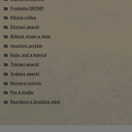
Produkty DROMY
Kĺbová výživa
Dýchací aparát
Bylinné sirupy a oleje
Imunitný systém
Koža, srsť a kopytá
Tráviaci aparát
Svalový aparát
Nervový systém
Psy a mačky
Rastlinné a živočíšne oleje