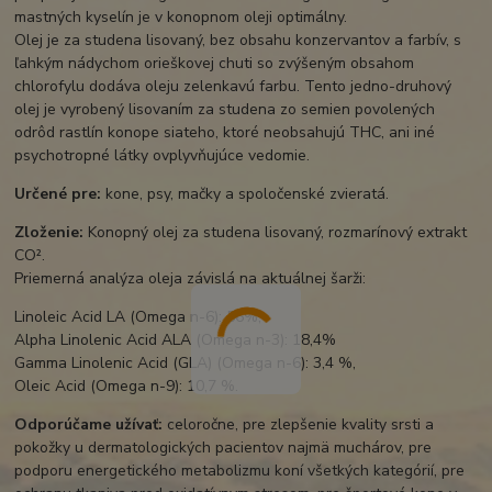
mastných kyselín je v konopnom oleji optimálny.
Olej je za studena lisovaný, bez obsahu konzervantov a farbív, s
ľahkým nádychom orieškovej chuti so zvýšeným obsahom
chlorofylu dodáva oleju zelenkavú farbu. Tento jedno-druhový
olej je vyrobený lisovaním za studena zo semien povolených
odrôd rastlín konope siateho, ktoré neobsahujú THC, ani iné
psychotropné látky ovplyvňujúce vedomie.
Určené pre:
kone, psy, mačky a spoločenské zvieratá.
Zloženie:
Konopný olej za studena lisovaný, rozmarínový extrakt
CO².
Priemerná analýza oleja závislá na aktuálnej šarži:
Linoleic Acid LA (Omega n-6): 56%,
Alpha Linolenic Acid ALA (Omega n-3): 18,4%
Gamma Linolenic Acid (GLA) (Omega n-6): 3,4 %,
Oleic Acid (Omega n-9): 10,7 %.
Odporúčame užívať:
celoročne, pre zlepšenie kvality srsti a
pokožky u dermatologických pacientov najmä muchárov, pre
podporu energetického metabolizmu koní všetkých kategórií, pre