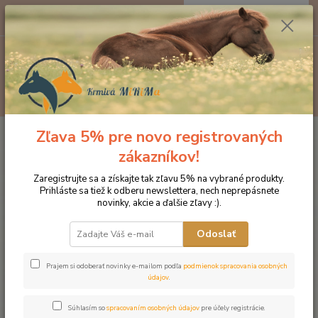
0
ks
EUR
za
0 €
Menu
Hľadať
Zľava 5% pre novo registrovaných
Úvod
OZ KONE ĽUĎOM
Dromy Konopný olej 500 ml
zákazníkov!
Dromy Konopný olej 500 ml
Zaregistrujte sa a získajte tak zľavu 5% na vybrané produkty.
Prihláste sa tiež k odberu newslettera, nech neprepásnete
novinky, akcie a ďalšie zľavy :).
Odoslať
Prajem si odoberať novinky e-mailom podľa
podmienok spracovania osobných
údajov
.
Súhlasím so
spracovaním osobných údajov
pre účely registrácie.