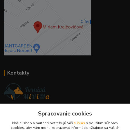
Kontakty
Ing. Miriam Botíková
+421 944 394 715
Spracovanie cookies
(Po-Pia, 8-17 hod.)
Náš e-shop a partneri potrebujú Váš
súhlas
s použitím súborov
cookies, aby Vám mohli zobrazovať informácie týkajúce sa Vašich
info@krmivamirima.sk