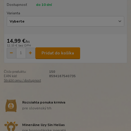
Dostupnosť
do 10 dní
Varianta
14,99 €
/
ks
12,19 €
bez DPH
Pridať do košíka
Číslo produktu:
150
EAN kód:
8594167540735
Strážiť cenu / dostupnosť
Rozsiahla ponuka krmiva
pre slovenský trh
Minerálne lizy Sin Hellas
pre hospodárske zvieratá