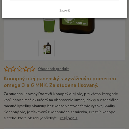
Zatvoriť
Ohodnotiť produkt
Konopný olej panenský s vyváženým pomerom
omega 3 a 6 MNK. Za studena lisovaný.
Za studena lisovaný Dromy® Konopný olej olej pre všetky kategórie
koní, psov a mačiek určený na obohatenie kŕmnej dávky o esenciálne
mastné kyseliny, vitamíny, bez konzervantov a farbív, vysokej kvality.
Konopný olej je získavaný z konopného semienka, z rastlín konope
siateho, ktoré obsahuje všetkýc...
celý popis