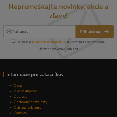
Nepremeškajte novinky, akcie a
zľavy!
Prihlásiť sa
Súhlasím so
spracovaním osobných údajov
za účelom zasielania newslettera.
Môžete sa kedykoľvek odhlásiť.
Informácie pre zákazníkov
O nás
Ako nakupovať
Doprava
Obchodné podmienky
Ochrana súkromia
Kontakty