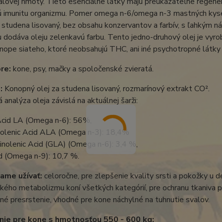
valovej hmoty. Tieto esenciálne látky majú preukázateľne regener
ú imunitu organizmu. Pomer omega n-6/omega n-3 mastných kysel
a studena lisovaný, bez obsahu konzervantov a farbív, s ľahkým
u dodáva oleju zelenkavú farbu. Tento jedno-druhový olej je vy
onope siateho, ktoré neobsahujú THC, ani iné psychotropné látk
re:
kone, psy, mačky a spoločenské zvieratá.
e:
Konopný olej za studena lisovaný, rozmarínový extrakt CO².
 analýza oleja závislá na aktuálnej šarži:
 Acid LA (Omega n-6): 56%,
nolenic Acid ALA (Omega n-3): 18,4%
nolenic Acid (GLA) (Omega n-6): 3,4 %,
d (Omega n-9): 10,7 %.
ame užívať:
celoročne, pre zlepšenie kvality srsti a pokožky u
kého metabolizmu koní všetkých kategórií, pre ochranu tkaniva p
tné presrstenie, vhodné pre kone náchylné na tuhnutie svalov.
ie pre kone s hmotnosťou 550 - 600 kg: