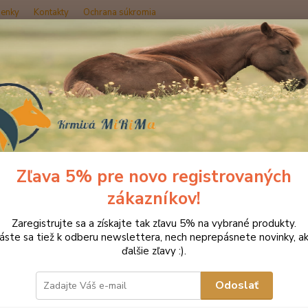
enky
Kontakty
Ochrana súkromia
Hľadať
OZ KONE ĽUĎOM
Dromy Konopný olej 1000 ml
y Konopný olej 1000 ml
Zľava 5% pre novo registrovaných
zákazníkov!
Kono
Zaregistrujte sa a získajte tak zľavu 5% na vybrané produkty.
omeg
láste sa tiež k odberu newslettera, nech neprepásnete novinky, ak
ďalšie zľavy :).
Za stu
koní, 
mastné 
Odoslať
Konopn