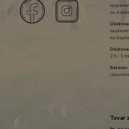
na preven
na zlepše
Dávkovan
na preven
na zlepše
Dávkova
2,5 - 5 m
Balenie
Upozornen
Tovar 