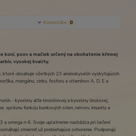
Komentáre
0
e koní, psov a mačiek určený na obohatenie kŕmnej
rbív, vysokej kvality.
o, ktoré obsahuje všetkých 23 aminokyselín vyskytujúcich
orčíka, mangánu, zinku, fosforu a vitamínov A, D, E a
n - kyseliny alfa-linolénovej a kyseliny linolovej,
e, správnu funkciu bunkových stien, nervov, imunity a
a omega n-6. Svoje uplatnenie nachádza pri liečení
apomáhajú zmierniť už prebiehajúce ochorenie. Podporujú