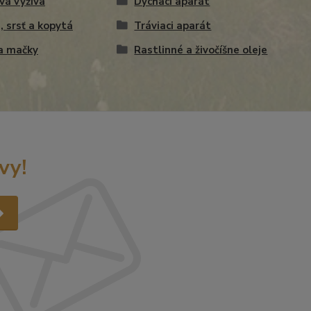
vá výživa
Dýchací aparát
, srsť a kopytá
Tráviaci aparát
a mačky
Rastlinné a živočíšne oleje
vy!