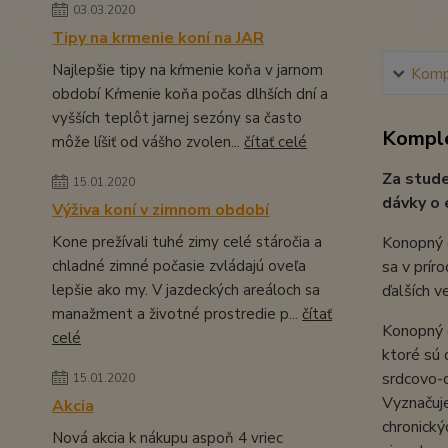
03.03.2020
Tipy na krmenie koní na JAR
Najlepšie tipy na kŕmenie koňa v jarnom
Kompl
období Kŕmenie koňa počas dlhších dní a
vyšších teplôt jarnej sezóny sa často
Komple
môže líšiť od vášho zvolen...
čítať celé
Za stude
15.01.2020
dávky o 
Výživa koní v zimnom období
Kone prežívali tuhé zimy celé stáročia a
Konopný o
chladné zimné počasie zvládajú oveľa
sa v prír
lepšie ako my. V jazdeckých areáloch sa
ďalších v
manažment a životné prostredie p...
čítať
Konopný o
celé
ktoré sú 
srdcovo-c
15.01.2020
Vyznačuje
Akcia
chronický
Nová akcia k nákupu aspoň 4 vriec