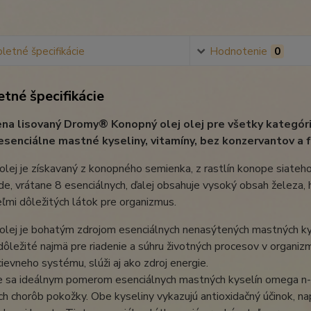
etné špecifikácie
Hodnotenie
0
tné špecifikácie
na lisovaný Dromy® Konopný olej olej pre všetky kategóri
esenciálne mastné kyseliny, vitamíny, bez konzervantov a fa
lej je získavaný z konopného semienka, z rastlín konope siateh
ode, vrátane 8 esenciálnych, ďalej obsahuje vysoký obsah železa, h
eľmi dôležitých látok pre organizmus.
lej je bohatým zdrojom esenciálnych nenasýtených mastných kyselí
dôležité najmä pre riadenie a súhru životných procesov v organizm
ievneho systému, slúži aj ako zdroj energie.
 sa ideálnym pomerom esenciálnych mastných kyselín omega n-3 
ch chorôb pokožky. Obe kyseliny vykazujú antioxidačný účinok, n