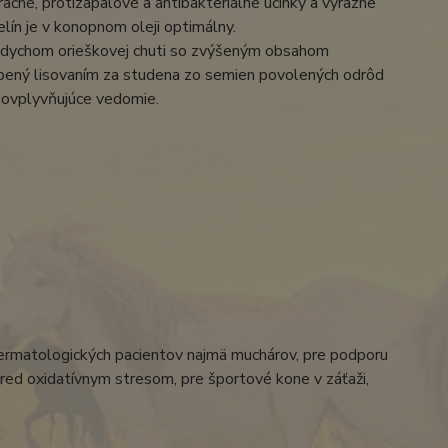
ačné, protizápalové a antibakteriálne účinky a výrazne
ín je v konopnom oleji optimálny.
 nádychom orieškovej chuti so zvýšeným obsahom
robený lisovaním za studena zo semien povolených odrôd
y ovplyvňujúce vedomie.
 dermatologických pacientov najmä muchárov, pre podporu
red oxidatívnym stresom, pre športové kone v záťaži,