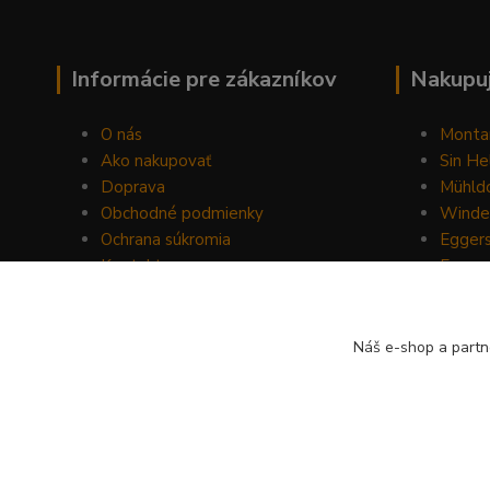
Informácie pre zákazníkov
Nakupuj
O nás
Monta
Ako nakupovať
Sin He
Doprava
Mühldo
Obchodné podmienky
Winde
Ochrana súkromia
Egger
Kontakty
Energ
Blog
Drom
Mount
Horse 
Náš e-shop a partn