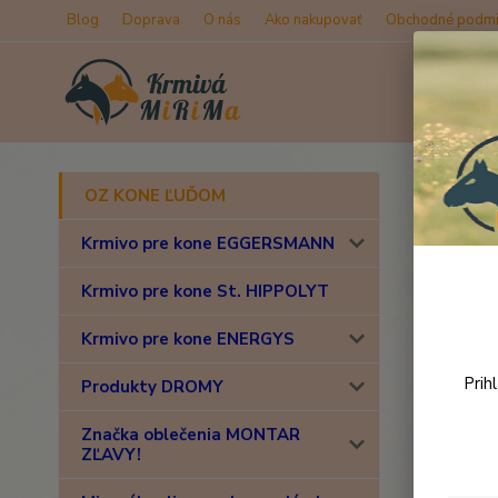
Blog
Doprava
O nás
Ako nakupovať
Obchodné podmi
Úvod
OZ KONE ĽUĎOM
Drom
Krmivo pre kone EGGERSMANN
Krmivo pre kone St. HIPPOLYT
Krmivo pre kone ENERGYS
Prih
Produkty DROMY
Značka oblečenia MONTAR
ZĽAVY!