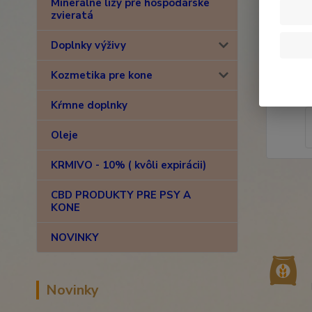
Minerálne lizy pre hospodárske
zvieratá
Doplnky výživy
Kozmetika pre kone
Kŕmne doplnky
Oleje
KRMIVO - 10% ( kvôli expirácii)
CBD PRODUKTY PRE PSY A
KONE
NOVINKY
Novinky