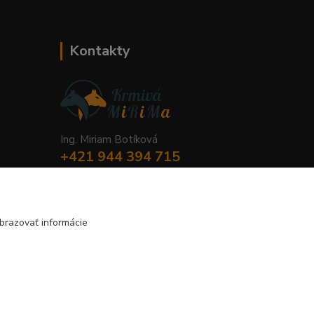
Kontakty
Ing. Miriam Botíková
+421 944 394 715
(Po-Pia, 8-17 hod.)
info@krmivamirima.sk
brazovať informácie