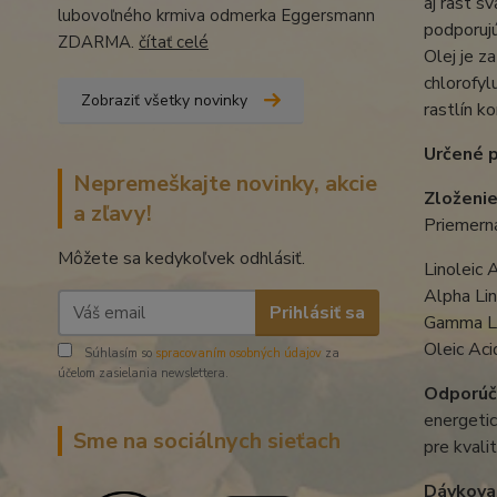
aj rast s
lubovoľného krmiva odmerka Eggersmann
podporuj
ZDARMA.
čítať celé
Olej je z
chlorofyl
Zobraziť všetky novinky
rastlín k
Určené p
Nepremeškajte novinky, akcie
Zloženi
a zľavy!
Priemerná
Môžete sa kedykoľvek odhlásiť.
Linoleic
Alpha Li
Prihlásiť sa
Gamma Li
Oleic Aci
Súhlasím so
spracovaním osobných údajov
za
účelom zasielania newslettera.
Odporúč
energetic
Sme na sociálnych sieťach
pre kvali
Dávkovan