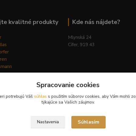
te kvalitné produkty
Kde nás nájdete?
r
Mlynská 24
llas
Cífer, 919 43
rfer
ren
smann
ys
y
Spracovanie cookies
ain Horse
Pilot
eri potrebujú Váš
súhlas
s použitím súborov cookies, aby Vám mohli zo
týkajúce sa Vašich záujmov.
Súhlasím
Nastavenia