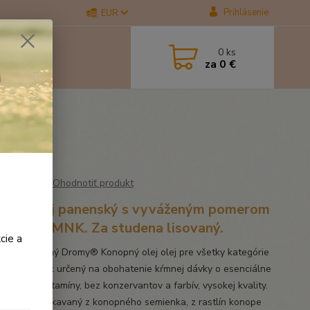
Prihlásenie
EUR
0
ks
za
0 €
Ohodnotiť produkt
pný olej panenský s vyváženým pomerom
a 3 a 6 MNK. Za studena lisovaný.
cie a
dena lisovaný Dromy® Konopný olej olej pre všetky kategórie
psov a mačiek určený na obohatenie kŕmnej dávky o esenciálne
kyseliny, vitamíny, bez konzervantov a farbív, vysokej kvality.
ý olej je získavaný z konopného semienka, z rastlín konope