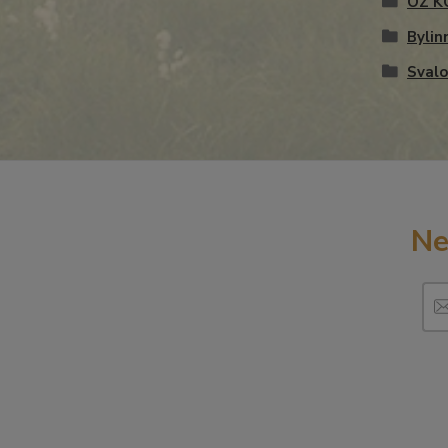
OZ K
Bylin
Svalo
Ne