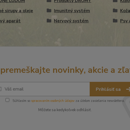
ONE ĽUĎOM
Produkty DROMY
Kĺbo
né sirupy a oleje
Imunitný systém
Koža
vý aparát
Nervový systém
Psy 
premeškajte novinky, akcie a zľa
Prihlásiť sa
Súhlasím so
spracovaním osobných údajov
za účelom zasielania newslettera.
Môžete sa kedykoľvek odhlásiť.