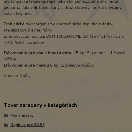
archangelika lekárska, repík lekársky, zemežlč lekárska, mäta
pieporná, ľubovník bodkovaný, ostružin krovitý, fenikel obyčajný,
salvia hispanica.
Probiotické mikroorganizmy, zootechnické doplnkové látky,
stabilizátory črevnej flóry:
Enterococcus faecium DSM 10663/NCIMB 10 415 (4b1707) 1,2 x
1010 živých zárodkov.
Dávkovanie pre psa s hmotnosťou 15 kg:
5 g denne – 1 čajová
lyžička.
Dávkovanie pre mačku 5 kg:
1/2 čajovej lyžičky.
Balenie: 250 g
Tovar zaradený v kategóriách
Psy a mačky
Doplnky pre BARF