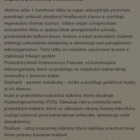
Aktívne uhlie + humínové látky so super-adsorpčným povrchom,
pomáhajú znižovať závažnosť hnačkových stavov a urýchľujú
regeneráciu črevnej sliznice. Vďaka svojim schopnostiam
ochranného filmu a väzbou látok anorganického pôvodu,
predovšetkým ťažkých kovov, toxínov a iných jedovatých zlúčenín,
eliminujú sekundárne metabolity a obmedzujú rast patogénnych
mikroorganizmov. Tieto látky sú následne vylučované trusom a
stabilizujú tráviaci systém.
Probiotický kmeň Enterococcus Faecium, sú kolonizujúce
mikroorganizmy, ktoré sa podieľajú na stabilizácii bakteriálnej
rovnováhy v črevnom trakte.
Silymarín - pestrec mariánsky - chráni a posilňuje pečeňové bunky
aj ich obnovu.
Inulín je prebiotická rozpustná vláknina, ktorá obsahuje
fruktooligosacharidy (FOS). Stimuluje rast a rozmnožovanie
priateľských baktérií, ktoré sú základom zdravej črevnej mikroflóry,
zvyšujú odolnosť proti bakteriálnym infekciám, obmedzujú vznik
disbakteriózy.
Psyllium - zdroj rozpustnej vlákniny, ktorá uľahčuje priechod novej
formy potravy tráviacim traktom.