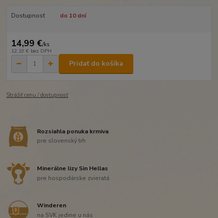
Dostupnosť
do 10 dní
14,99 €
/
ks
12,19 €
bez DPH
Pridať do košíka
Strážiť cenu / dostupnosť
Rozsiahla ponuka krmiva
pre slovenský trh
Minerálne lizy Sin Hellas
pre hospodárske zvieratá
Winderen
na SVK jedine u nás