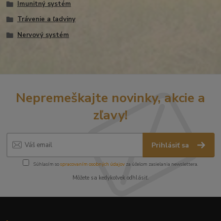
Imunitný systém
Trávenie a ľadviny
Nervový systém
Nepremeškajte novinky, akcie a
zľavy!
Prihlásiť sa
Súhlasím so
spracovaním osobných údajov
za účelom zasielania newslettera.
Môžete sa kedykoľvek odhlásiť.