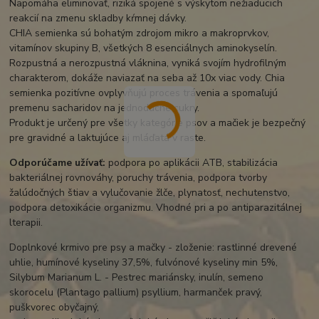
Napomáha eliminovať, riziká spojené s výskytom nežiaducich
reakcií na zmenu skladby kŕmnej dávky.
CHIA semienka sú bohatým zdrojom mikro a makroprvkov,
vitamínov skupiny B, všetkých 8 esenciálnych aminokyselín.
Rozpustná a nerozpustná vláknina, vyniká svojím hydrofilným
charakterom, dokáže naviazať na seba až 10x viac vody. Chia
semienka pozitívne ovplyvňujú proces trávenia a spomaľujú
premenu sacharidov na jednoduché cukry.
Produkt je určený pre všetky kategórie psov a mačiek je bezpečný
pre gravidné a laktujúce aj mláďatá v raste.
Odporúčame užívať:
podpora po aplikácii ATB, stabilizácia
bakteriálnej rovnováhy, poruchy trávenia, podpora tvorby
žalúdočných štiav a vylučovanie žlče, plynatosť, nechutenstvo,
podpora detoxikácie organizmu. Vhodné pri a po antiparazitálnej
lterapii.
Doplnkové krmivo pre psy a mačky - zloženie: rastlinné drevené
uhlie, humínové kyseliny 37,5%, fulvónové kyseliny min 5%,
Silybum Marianum L. - Pestrec mariánsky, inulín, semeno
skorocelu (Plantago pallium) psyllium, harmanček pravý,
puškvorec obyčajný,