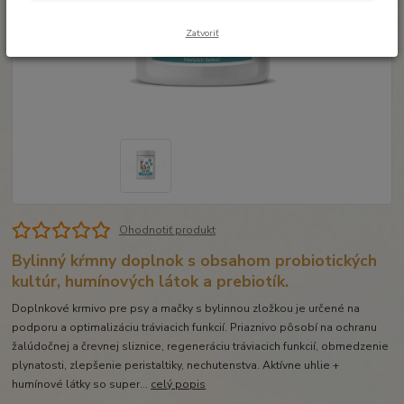
Zatvoriť
Ohodnotiť produkt
Bylinný kŕmny doplnok s obsahom probiotických
kultúr, humínových látok a prebiotík.
Doplnkové krmivo pre psy a mačky s bylinnou zložkou je určené na
podporu a optimalizáciu tráviacich funkcií. Priaznivo pôsobí na ochranu
žalúdočnej a črevnej sliznice, regeneráciu tráviacich funkcií, obmedzenie
plynatosti, zlepšenie peristaltiky, nechutenstva. Aktívne uhlie +
humínové látky so super...
celý popis