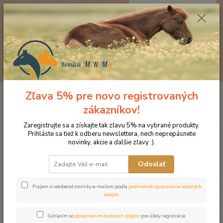
0
ks
EUR
za
0 €
Menu
Hľadať
Zľava 5% pre novo registrovaných
Úvod
Produkty DROMY
Psy a mačky
Doplnky pre BARF
Dromy
Gastro 250 g
zákazníkov!
Dromy Gastro 250 g
Zaregistrujte sa a získajte tak zľavu 5% na vybrané produkty.
Prihláste sa tiež k odberu newslettera, nech neprepásnete
novinky, akcie a ďalšie zľavy :).
Odoslať
Prajem si odoberať novinky e-mailom podľa
podmienok spracovania osobných
údajov
.
Súhlasím so
spracovaním osobných údajov
pre účely registrácie.