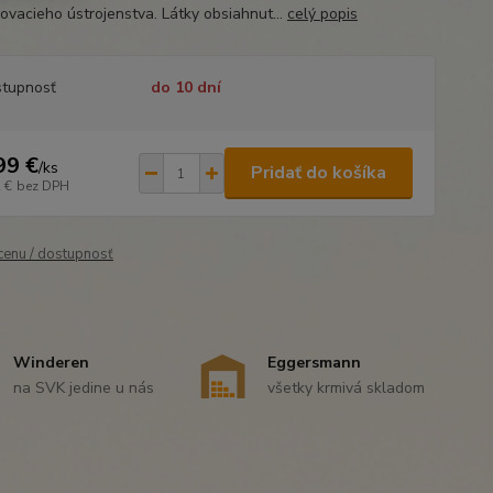
čovacieho ústrojenstva. Látky obsiahnut...
celý popis
tupnosť
do 10 dní
99 €
/
ks
Pridať do košíka
 €
bez DPH
 cenu / dostupnosť
Winderen
Eggersmann
na SVK jedine u nás
všetky krmivá skladom