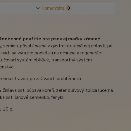
Komentáre
0
aždodenné použitie pre psov aj mačky kŕmené
 semien, pôsobí najmä v gastrointestinálnej oblasti, pri
inách sa výrazne podieľajú na ochrane a regenerácii
vylučovací systém obličiek, transportný systém
enstve.
nou stravou, pri zažívacích problémoch.
ihľava list, púpava koreň, zeler buľvový, tolica lucerna,
ka list, ľanové semienko, fenykl.
± 10 g.