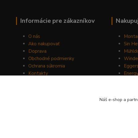
Informácie pre zákazníkov
Nakupuj
O nás
Monta
Ako nakupovať
Sin He
Doprava
Mühldo
Obchodné podmienky
Winde
Ochrana súkromia
Egger
Kontakty
Energ
Blog
Drom
Mount
Horse 
Náš e-shop a partn