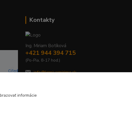
Kontakty
Ing. Miriam Botíková
+421 944 394 715
(Po-Pia, 8-17 hod.)
info@krmivamirima.sk
brazovať informácie