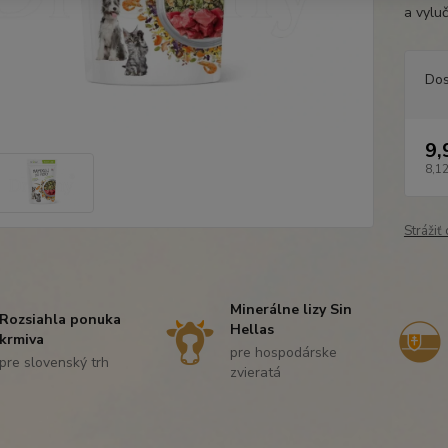
a vylu
Dos
9,
8,12
Strážiť
Minerálne lizy Sin
Rozsiahla ponuka
Hellas
krmiva
pre hospodárske
pre slovenský trh
zvieratá