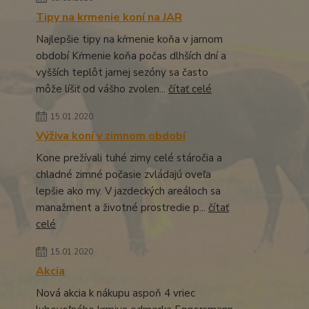
Tipy na krmenie koní na JAR
Najlepšie tipy na kŕmenie koňa v jarnom
období Kŕmenie koňa počas dlhších dní a
vyšších teplôt jarnej sezóny sa často
môže líšiť od vášho zvolen...
čítať celé
15.01.2020
Výživa koní v zimnom období
Kone prežívali tuhé zimy celé stáročia a
chladné zimné počasie zvládajú oveľa
lepšie ako my. V jazdeckých areáloch sa
manažment a životné prostredie p...
čítať
celé
15.01.2020
Akcia
Nová akcia k nákupu aspoň 4 vriec