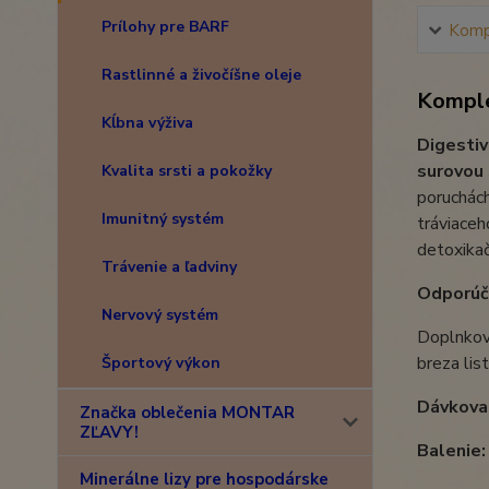
Prílohy pre BARF
Kompl
Rastlinné a živočíšne oleje
Komple
Kĺbna výživa
Digestiv
surovou
Kvalita srsti a pokožky
poruchách
Imunitný systém
tráviaceh
detoxikač
Trávenie a ľadviny
Odporúč
Nervový systém
Doplnkové
breza lis
Športový výkon
Dávkova
Značka oblečenia MONTAR
ZĽAVY!
Balenie:
Minerálne lizy pre hospodárske