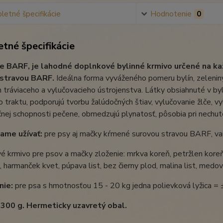
etné špecifikácie
Hodnotenie
0
tné špecifikácie
e BARF, je lahodné doplnkové bylinné krmivo určené na k
 stravou BARF.
Ideálna forma vyváženého pomeru bylín, zeleniny,
 tráviaceho a vylučovacieho ústrojenstva. Látky obsiahnuté v byl
o traktu, podporujú tvorbu žalúdočných štiav, vylučovanie žlče, 
nej schopnosti pečene, obmedzujú plynatosť, pôsobia pri nechut
ame užívať:
pre psy aj mačky kŕmené surovou stravou BARF, vare
 krmivo pre psov a mačky zloženie: mrkva koreň, petržlen koreň, ž
t, harmanček kvet, púpava list, bez čierny plod, malina list, medov
nie:
pre psa s hmotnosťou 15 - 20 kg jedna polievková lyžica = 
 300 g. Hermeticky uzavretý obal.