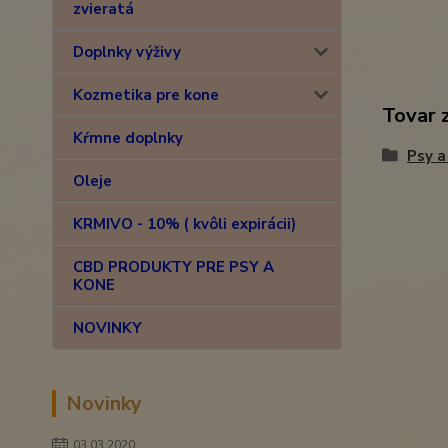
zvieratá
Doplnky výživy
Kozmetika pre kone
Tovar 
Kŕmne doplnky
Psy a
Oleje
KRMIVO - 10% ( kvôli expirácii)
CBD PRODUKTY PRE PSY A
KONE
NOVINKY
Novinky
03.03.2020