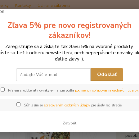
enky
Kontakty
Ochrana súkromia
Zľava 5% pre novo registrovaných
Hľadať
zákazníkov!
Zaregistrujte sa a získajte tak zľavu 5% na vybrané produkty.
Produkty DROMY
Psy a mačky
Doplnky pre BARF
Dromy Digest
láste sa tiež k odberu newslettera, nech neprepásnete novinky, ak
ďalšie zľavy :).
y Digestive BARF 300 g
Odoslať
Prajem si odoberať novinky e-mailom podľa
podmienok spracovania osobných údajov
.
Byli
pri 
Súhlasím so
spracovaním osobných údajov
pre účely registrácie.
Digest
každod
Zatvoriť
BARF. 
pôsobí