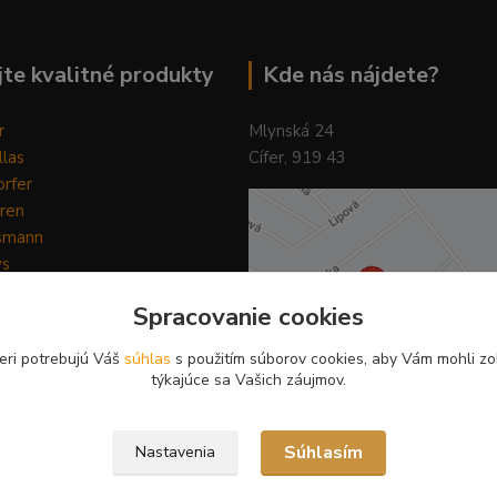
te kvalitné produkty
Kde nás nájdete?
r
Mlynská 24
llas
Cífer, 919 43
rfer
ren
smann
ys
y
Spracovanie cookies
ain Horse
Pilot
eri potrebujú Váš
súhlas
s použitím súborov cookies, aby Vám mohli zo
týkajúce sa Vašich záujmov.
Súhlasím
Nastavenia