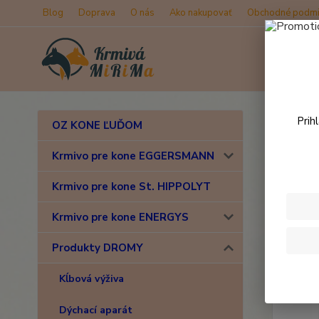
Blog
Doprava
O nás
Ako nakupovať
Obchodné podmi
Úvod
Prih
OZ KONE ĽUĎOM
Drom
Krmivo pre kone EGGERSMANN
Krmivo pre kone St. HIPPOLYT
Krmivo pre kone ENERGYS
Produkty DROMY
Kĺbová výživa
Dýchací aparát