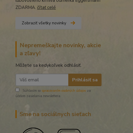
lubovoľného krmiva odmerka Eggersmann
ZDARMA.
čítať celé
Zobraziť všetky novinky
Nepremeškajte novinky, akcie
a zľavy!
Môžete sa kedykoľvek odhlásiť.
Prihlásiť sa
Súhlasím so
spracovaním osobných údajov
za
účelom zasielania newslettera.
Sme na sociálnych sieťach