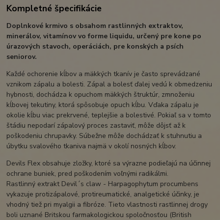
Kompletné špecifikácie
Doplnkové krmivo s obsahom rastlinných extraktov,
minerálov, vitamínov vo forme liquidu, určený pre kone po
úrazových stavoch, operáciách, pre konských a psích
seniorov.
Každé ochorenie kĺbov a mäkkých tkanív je často sprevádzané
vznikom zápalu a bolesti. Zápal a bolesť ďalej vedú k obmedzeniu
hybnosti, dochádza k opuchom mäkkých štruktúr, zmnoženiu
kĺbovej tekutiny, ktorá spôsobuje opuch kĺbu. Vďaka zápalu je
okolie kĺbu viac prekrvené, teplejšie a bolestivé. Pokiaľ sa v tomto
štádiu nepodarí zápalový proces zastaviť, môže dôjsť až k
poškodeniu chrupavky. Súbežne môže dochádzať k stuhnutiu a
úbytku svalového tkaniva najmä v okolí nosných kĺbov.
Devils Flex obsahuje zložky, ktoré sa výrazne podieľajú na účinnej
ochrane buniek, pred poškodením voľnými radikálmi.
Rastlinný extrakt Devil´s claw - Harpagophytum procumbens
vykazuje protizápalové, protireumatické, analgetické účinky, je
vhodný tiež pri myalgii a fibróze. Tieto vlastnosti rastlinnej drogy
boli uznané Britskou farmakologickou spoločnosťou (British