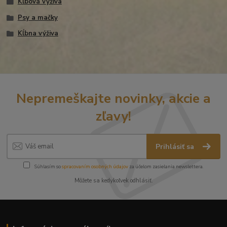
Kĺbová výživa
Psy a mačky
Kĺbna výživa
Nepremeškajte novinky, akcie a
zľavy!
Prihlásiť sa
Súhlasím so
spracovaním osobných údajov
za účelom zasielania newslettera.
Môžete sa kedykoľvek odhlásiť.