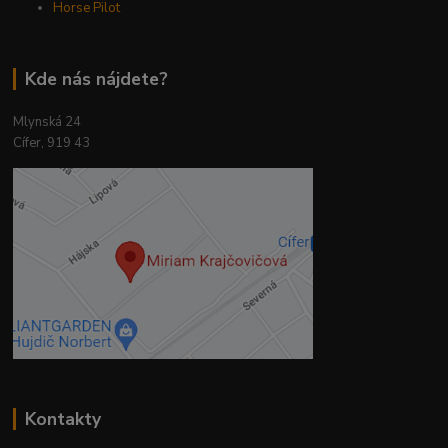
Horse Pilot
Kde nás nájdete?
Mlynská 24
Cífer, 919 43
Kontakty