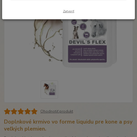
Zatvoriť
Ohodnotiť produkt
Doplnkové krmivo vo forme liquidu pre kone a psy
veľkých plemien.