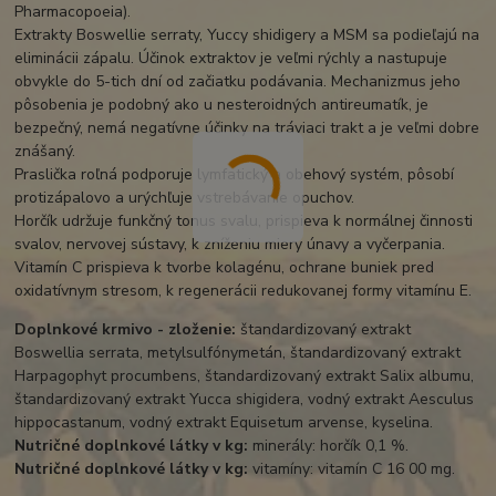
Pharmacopoeia).
Extrakty Boswellie serraty, Yuccy shidigery a MSM sa podieľajú na
eliminácii zápalu. Účinok extraktov je veľmi rýchly a nastupuje
obvykle do 5-tich dní od začiatku podávania. Mechanizmus jeho
pôsobenia je podobný ako u nesteroidných antireumatík, je
bezpečný, nemá negatívne účinky na tráviaci trakt a je veľmi dobre
znášaný.
Praslička roľná podporuje lymfatický a obehový systém, pôsobí
protizápalovo a urýchľuje vstrebávanie opuchov.
Horčík udržuje funkčný tonus svalu, prispieva k normálnej činnosti
svalov, nervovej sústavy, k zníženiu miery únavy a vyčerpania.
Vitamín C prispieva k tvorbe kolagénu, ochrane buniek pred
oxidatívnym stresom, k regenerácii redukovanej formy vitamínu E.
Doplnkové krmivo - zloženie:
štandardizovaný extrakt
Boswellia serrata, metylsulfónymetán, štandardizovaný extrakt
Harpagophyt procumbens, štandardizovaný extrakt Salix albumu,
štandardizovaný extrakt Yucca shigidera, vodný extrakt Aesculus
hippocastanum, vodný extrakt Equisetum arvense, kyselina.
Nutričné ​​doplnkové látky v kg:
minerály: horčík 0,1 %.
Nutričné ​​doplnkové látky v kg:
vitamíny: vitamín C 16 00 mg.