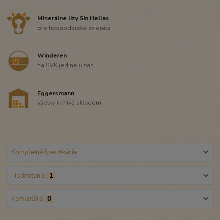
Minerálne lizy Sin Hellas
pre hospodárske zvieratá
Winderen
na SVK jedine u nás
Eggersmann
všetky krmivá skladom
Kompletné špecifikácie
Hodnotenie
1
Komentáre
0