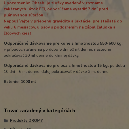
Upozornenie: Obsahuje zložky uvedené v zozname
zakázaných látok FEI, odporúčame vysadiť 7 dní pred
plánovanou súťažou !!!
Nepoužívajte v priebehu gravidity a laktácie, pre šteňatá do
veku 6 mesiacov, u psov s podozrením na zápal žalúdka a
žlčových ciest.
Odporúčané dávkovanie pre kone s hmotnosťou 550-600 kg:
v prípadoch zranenia po dobu 5 dní 50 ml denne, následne
pokračovať 30 ml denne do kŕmnej dávky.
Odporúčané dávkovanie pre psa s hmotnosťou 15 kg:
po dobu
10 dní - 6 ml denne, ďalej pokračovať v dávke 3 ml denne.
Balenie: 1000 ml
Tovar zaradený v kategóriách
Produkty DROMY