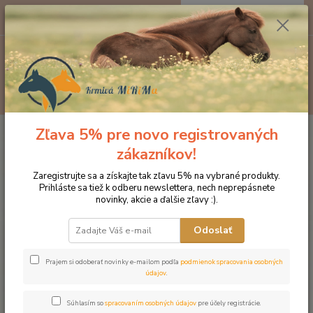
0
ks
EUR
za
0 €
Menu
Hľadať
Zľava 5% pre novo registrovaných
Úvod
Produkty DROMY
Kĺbová výživa
Dromy Devil´s Flex tekutý
1000 ml
zákazníkov!
Dromy Devil´s Flex tekutý 1000
Zaregistrujte sa a získajte tak zľavu 5% na vybrané produkty.
Prihláste sa tiež k odberu newslettera, nech neprepásnete
ml
novinky, akcie a ďalšie zľavy :).
Novinka
Odoslať
Prajem si odoberať novinky e-mailom podľa
podmienok spracovania osobných
údajov
.
Súhlasím so
spracovaním osobných údajov
pre účely registrácie.