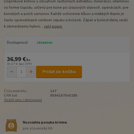
Doplnkové krmivo s obsahom rastlinných extraktov, minerálov, vitamínov
vo forme liquidu, určený pre kone po úrazových stavoch, operáciách, pre
konských a psích seniorov. Každé ochorenie kĺbov a mäkkých tkanív je
často sprevádzané vznikom zápalu a bolesti. Zápal a bolesť ďalej vedú
k obmedzeniu hybno...
celý popis
Dostupnosť
skladom
36,99 €
/
ks
30,07 €
bez DPH
Pridať do košíka
Číslo produktu:
147
EAN kód:
8594167540285
Strážiť cenu / dostupnosť
Rozsiahla ponuka krmiva
pre slovenský trh