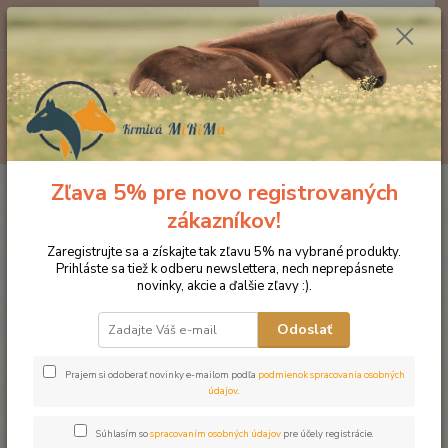
0
ks
EUR
za
0 €
Menu
Hľadať
Zľava 5% pre novo registrovaných
Úvod
Produkty DROMY
Psy a mačky
Kĺbna výživa
Dromy
Collagen 160 tbl.
zákazníkov!
Dromy Collagen 160 tbl.
Zaregistrujte sa a získajte tak zľavu 5% na vybrané produkty.
Prihláste sa tiež k odberu newslettera, nech neprepásnete
novinky, akcie a ďalšie zľavy :).
Odoslať
Prajem si odoberať novinky e-mailom podľa
podmienok spracovania osobných
údajov
.
Súhlasím so
spracovaním osobných údajov
pre účely registrácie.