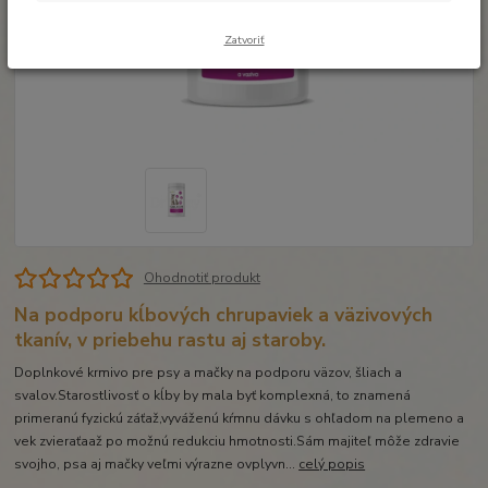
Zatvoriť
Ohodnotiť produkt
Na podporu kĺbových chrupaviek a väzivových
tkanív, v priebehu rastu aj staroby.
Doplnkové krmivo pre psy a mačky na podporu väzov, šliach a
svalov.Starostlivosť o kĺby by mala byť komplexná, to znamená
primeranú fyzickú záťaž,vyváženú kŕmnu dávku s ohľadom na plemeno a
vek zvieraťaaž po možnú redukciu hmotnosti.Sám majiteľ môže zdravie
svojho, psa aj mačky veľmi výrazne ovplyvn...
celý popis