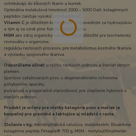
vstrebávajú do kĺbových tkanív a buniek.
Optimálna molekulová hmotnosť 3000 – 5000 Dalt. kolagénnych
peptidov zaisťuje vysokú vstrebateľnosť.
Vitamín C
je dôležitým kofaktorom, zodpovedným za hydroxyláciu
a tým aj za vznik plne funkčného kolagénu.
MSM
ako zdroj organicky viazanej síry je dôležité pre biochemickú
rovnováhu v organizme,
reguláciu rastových procesov, pre metabolizmus kostného tkaniva
a výstavbu spojivového tkaniva.
Odporúčame užívať:
u rýchlo rastúcich jedincov a šteniat obrých
plemien,
športovo zaťažovaných psov, u degeneratívneho ochorenia
pohybového aparátu,
poúrazová a pooperačná starostlivosť, pre zlepšenie hybnosti u
starších jedincov.
Produkt je určený pre všetky kategórie psov a mačiek je
bezpečný pre gravidné a laktujúce aj mláďatá v raste.
Zloženie v kg:
mikrokryštalická celulóza, maltodextrín, Bioaktívne
kolagénne peptidy Petagile® 700 g, MSM - metylsulfónylmetán