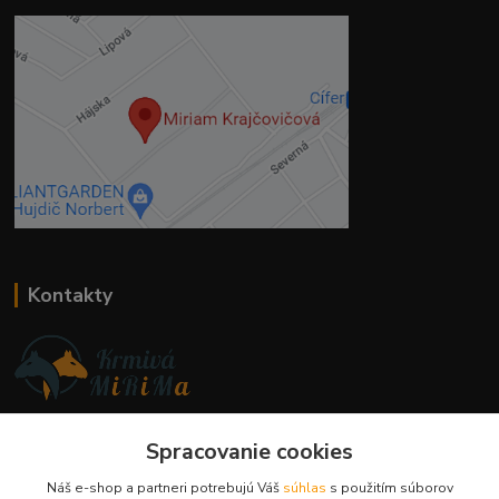
Kontakty
Ing. Miriam Botíková
Spracovanie cookies
+421 944 394 715
(Po-Pia, 8-17 hod.)
Náš e-shop a partneri potrebujú Váš
súhlas
s použitím súborov