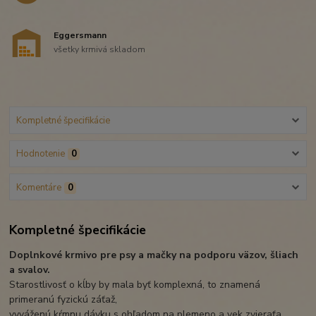
Eggersmann
všetky krmivá skladom
Kompletné špecifikácie
Hodnotenie
0
Komentáre
0
Kompletné špecifikácie
Doplnkové krmivo pre psy a mačky na podporu väzov, šliach
a svalov.
Starostlivosť o kĺby by mala byť komplexná, to znamená
primeranú fyzickú záťaž,
vyváženú kŕmnu dávku s ohľadom na plemeno a vek zvieraťa