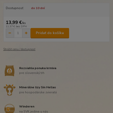
Dostupnosť
do 10 dní
13,99 €
/
ks
11,37 €
bez DPH
Pridať do košíka
Strážiť cenu / dostupnosť
Rozsiahla ponuka krmiva
pre slovenský trh
Minerálne lizy Sin Hellas
pre hospodárske zvieratá
Winderen
na SVK jedine u nás