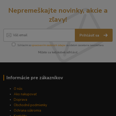
Nepremeškajte novinky, akcie a
zľavy!
Prihlásiť sa
Súhlasím so
spracovaním osobných údajov
za účelom zasielania newslettera.
Môžete sa kedykoľvek odhlásiť.
Informácie pre zákazníkov
O nás
Ako nakupovať
Doprava
Obchodné podmienky
Ochrana súkromia
Kontakty