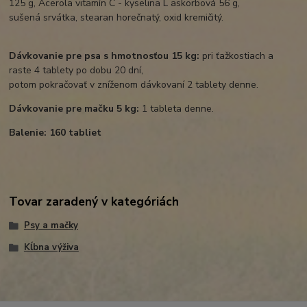
125 g, Acerola vitamín C - kyselina L askorbová 56 g,
sušená srvátka, stearan horečnatý, oxid kremičitý.
Dávkovanie pre psa s hmotnosťou 15 kg:
pri ťažkostiach a
raste 4 tablety po dobu 20 dní,
potom pokračovať v zníženom dávkovaní 2 tablety denne.
Dávkovanie pre mačku 5 kg:
1 tableta denne.
Balenie: 160 tabliet
Tovar zaradený v kategóriách
Psy a mačky
Kĺbna výživa