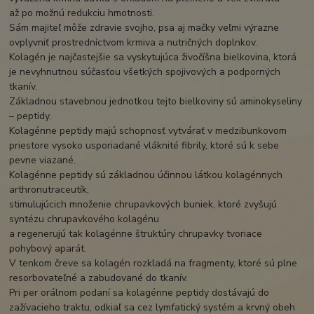
až po možnú redukciu hmotnosti.
Sám majiteľ môže zdravie svojho, psa aj mačky veľmi výrazne
ovplyvniť prostredníctvom krmiva a nutričných doplnkov.
Kolagén je najčastejšie sa vyskytujúca živočíšna bielkovina, ktorá
je nevyhnutnou súčasťou všetkých spojivových a podporných
tkanív.
Základnou stavebnou jednotkou tejto bielkoviny sú aminokyseliny
– peptidy.
Kolagénne peptidy majú schopnosť vytvárať v medzibunkovom
priestore vysoko usporiadané vláknité fibrily, ktoré sú k sebe
pevne viazané.
Kolagénne peptidy sú základnou účinnou látkou kolagénnych
arthronutraceutík,
stimulujúcich množenie chrupavkových buniek, ktoré zvyšujú
syntézu chrupavkového kolagénu
a regenerujú tak kolagénne štruktúry chrupavky tvoriace
pohybový aparát.
V tenkom čreve sa kolagén rozkladá na fragmenty, ktoré sú plne
resorbovateľné a zabudované do tkanív.
Pri per orálnom podaní sa kolagénne peptidy dostávajú do
zažívacieho traktu, odkiaľ sa cez lymfatický systém a krvný obeh