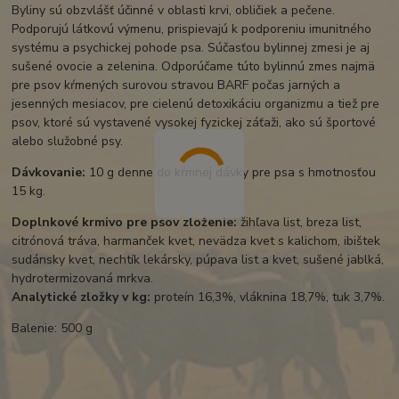
Byliny sú obzvlášť účinné v oblasti krvi, obličiek a pečene.
Podporujú látkovú výmenu, prispievajú k podporeniu imunitného
systému a psychickej pohode psa. Súčasťou bylinnej zmesi je aj
sušené ovocie a zelenina. Odporúčame túto bylinnú zmes najmä
pre psov kŕmených surovou stravou BARF počas jarných a
jesenných mesiacov, pre cielenú detoxikáciu organizmu a tiež pre
psov, ktoré sú vystavené vysokej fyzickej záťaži, ako sú športové
alebo služobné psy.
Dávkovanie:
10 g denne do kŕmnej dávky pre psa s hmotnosťou
15 kg.
Doplnkové krmivo pre psov zloženie:
žihľava list, breza list,
citrónová tráva, harmanček kvet, nevädza kvet s kalichom, ibištek
sudánsky kvet, nechtík lekársky, púpava list a kvet, sušené jablká,
hydrotermizovaná mrkva.
Analytické zložky v kg:
proteín 16,3%, vláknina 18,7%, tuk 3,7%.
Balenie: 500 g