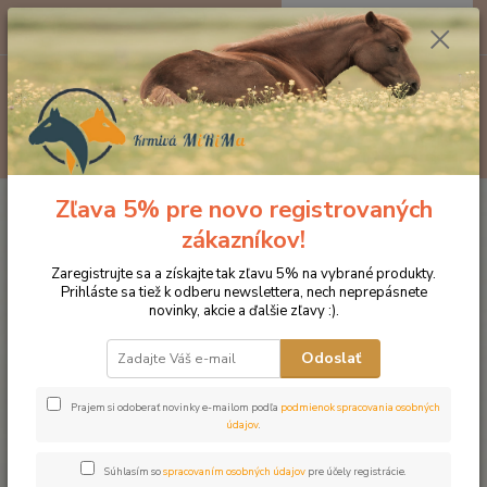
0
ks
EUR
za
0 €
Menu
Hľadať
Zľava 5% pre novo registrovaných
Úvod
Produkty DROMY
Psy a mačky
Doplnky pre BARF
Dromy
Barf Herbal 500g
zákazníkov!
Dromy Barf Herbal 500g
Zaregistrujte sa a získajte tak zľavu 5% na vybrané produkty.
Prihláste sa tiež k odberu newslettera, nech neprepásnete
novinky, akcie a ďalšie zľavy :).
Odoslať
Prajem si odoberať novinky e-mailom podľa
podmienok spracovania osobných
údajov
.
Súhlasím so
spracovaním osobných údajov
pre účely registrácie.