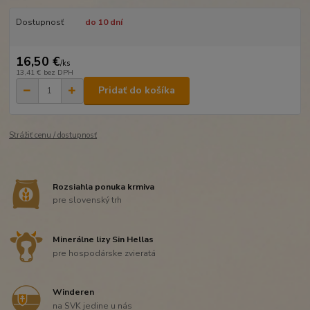
Dostupnosť
do 10 dní
16,50 €
/
ks
13,41 €
bez DPH
Pridať do košíka
Strážiť cenu / dostupnosť
Rozsiahla ponuka krmiva
pre slovenský trh
Minerálne lizy Sin Hellas
pre hospodárske zvieratá
Winderen
na SVK jedine u nás