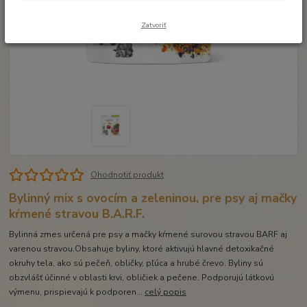
Zatvoriť
Ohodnotiť produkt
Bylinný mix s ovocím a zeleninou, pre psy aj mačky
kŕmené stravou B.A.R.F.
Bylinná zmes určená pre psy a mačky kŕmené surovou stravou BARF aj
varenou stravou.Obsahuje byliny, ktoré aktivujú hlavné detoxikačné
okruhy tela, ako sú pečeň, obličky, pľúca a hrubé črevo. Byliny sú
obzvlášť účinné v oblasti krvi, obličiek a pečene. Podporujú látkovú
výmenu, prispievajú k podporen...
celý popis