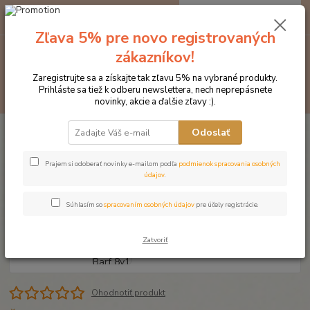
0
ks
EUR
za
0 €
Zľava 5% pre novo registrovaných
zákazníkov!
Menu
Zaregistrujte sa a získajte tak zľavu 5% na vybrané produkty.
Prihláste sa tiež k odberu newslettera, nech neprepásnete
Hľadať
novinky, akcie a ďalšie zľavy :).
Úvod
Produkty DROMY
Psy a mačky
Doplnky pre BARF
Dromy
Odoslať
Balancer Barf 8v1 200g
Dromy Balancer Barf 8v1 200g
Prajem si odoberať novinky e-mailom podľa
podmienok spracovania osobných
údajov
.
Súhlasím so
spracovaním osobných údajov
pre účely registrácie.
Zatvoriť
Ohodnotiť produkt