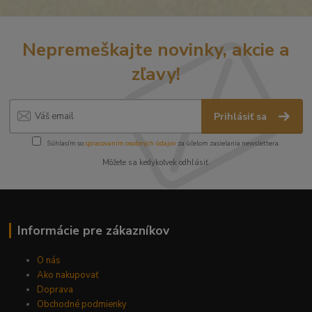
Nepremeškajte novinky, akcie a
zľavy!
Prihlásiť sa
Súhlasím so
spracovaním osobných údajov
za účelom zasielania newslettera.
Môžete sa kedykoľvek odhlásiť.
Informácie pre zákazníkov
O nás
Ako nakupovať
Doprava
Obchodné podmienky