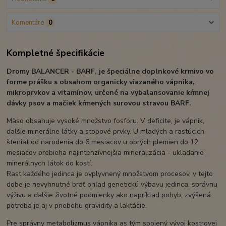
Komentáre
0
Kompletné špecifikácie
Dromy BALANCER - BARF, je špeciálne doplnkové krmivo vo
forme prášku s obsahom organicky viazaného vápnika,
mikroprvkov a vitamínov, určené na vybalansovanie kŕmnej
dávky psov a mačiek kŕmených surovou stravou BARF.
Mäso obsahuje vysoké množstvo fosforu. V deficite, je vápnik,
ďalšie minerálne látky a stopové prvky. U mladých a rastúcich
šteniat od narodenia do 6 mesiacov u obrých plemien do 12
mesiacov prebieha najintenzívnejšia mineralizácia - ukladanie
minerálnych látok do kostí.
Rast každého jedinca je ovplyvnený množstvom procesov, v tejto
dobe je nevyhnutné brať ohľad genetickú výbavu jedinca, správnu
výživu a ďalšie životné podmienky ako napríklad pohyb, zvýšená
potreba je aj v priebehu gravidity a laktácie.
Pre správny metabolizmus vápnika as tým spojený vývoj kostrovej