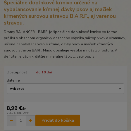
Špeciálne doplnkové krmivo určené na
vybalansovanie kŕmnej dávky psov aj mačiek
kŕmených surovou stravou B.A.R.F., aj varenou
stravou.
Dromy BALANCER - BARF, je špeciálne doplnkové krmivo vo forme
prášku s obsahom organicky viazaného vápnika,mikroprvkov a vitamínov,
určené na vybalansovanie kŕmnej dávky psov a mačiek kŕmených
surovou stravou BARF. Mäso obsahuje vysoké množstvo fosforu. V
deficite, je vápnik, ďalšie minerálne látky ...
celý popis
Dostupnosť
do 10 dní
Balenie
8,99 €
/
ks
7,31 €
bez DPH
Pridať do košíka