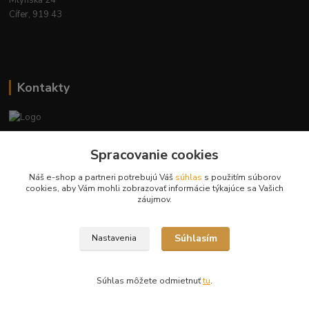
Cífer, 919 43
Kontakty
Ing. Miriam Botíková
Spracovanie cookies
+421 944 394 715
(Po-Pia, 8-17 hod.)
Náš e-shop a partneri potrebujú Váš
súhlas
s použitím súborov
cookies, aby Vám mohli zobrazovať informácie týkajúce sa Vašich
info@krmivamirima.sk
záujmov.
Súhlasím
Nastavenia
Súhlas môžete odmietnuť
tu
.
Vytvorené na
Eshop-rychlo.sk