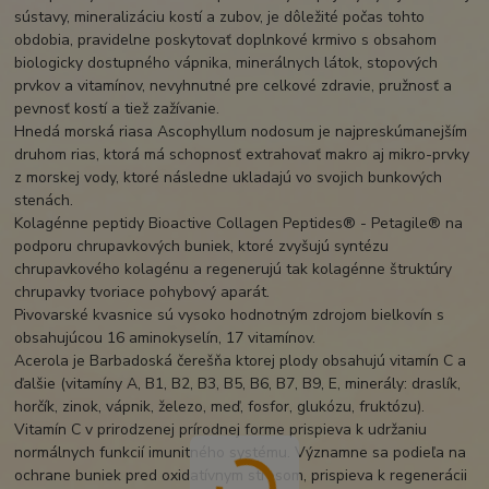
sústavy, mineralizáciu kostí a zubov, je dôležité počas tohto
obdobia, pravidelne poskytovať doplnkové krmivo s obsahom
biologicky dostupného vápnika, minerálnych látok, stopových
prvkov a vitamínov, nevyhnutné pre celkové zdravie, pružnosť a
pevnosť kostí a tiež zažívanie.
Hnedá morská riasa Ascophyllum nodosum je najpreskúmanejším
druhom rias, ktorá má schopnosť extrahovať makro aj mikro-prvky
z morskej vody, ktoré následne ukladajú vo svojich bunkových
stenách.
Kolagénne peptidy Bioactive Collagen Peptides® - Petagile® na
podporu chrupavkových buniek, ktoré zvyšujú syntézu
chrupavkového kolagénu a regenerujú tak kolagénne štruktúry
chrupavky tvoriace pohybový aparát.
Pivovarské kvasnice sú vysoko hodnotným zdrojom bielkovín s
obsahujúcou 16 aminokyselín, 17 vitamínov.
Acerola je Barbadoská čerešňa ktorej plody obsahujú vitamín C a
ďalšie (vitamíny A, B1, B2, B3, B5, B6, B7, B9, E, minerály: draslík,
horčík, zinok, vápnik, železo, meď, fosfor, glukózu, fruktózu).
Vitamín C v prirodzenej prírodnej forme prispieva k udržaniu
normálnych funkcií imunitného systému. Významne sa podieľa na
ochrane buniek pred oxidatívnym stresom, prispieva k regenerácii