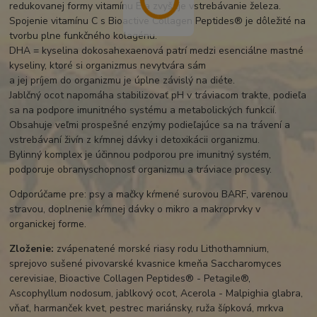
redukovanej formy vitamínu E a zvyšuje vstrebávanie železa.
Spojenie vitamínu C s Bioactive Collagen Peptides® je dôležité na
tvorbu plne funkčného kolagénu.
DHA = kyselina dokosahexaenová patrí medzi esenciálne mastné
kyseliny, ktoré si organizmus nevytvára sám
a jej príjem do organizmu je úplne závislý na diéte.
Jablčný ocot napomáha stabilizovať pH v tráviacom trakte, podieľa
sa na podpore imunitného systému a metabolických funkcií.
Obsahuje veľmi prospešné enzýmy podieľajúce sa na trávení a
vstrebávaní živín z kŕmnej dávky i detoxikácii organizmu.
Bylinný komplex je účinnou podporou pre imunitný systém,
podporuje obranyschopnosť organizmu a tráviace procesy.
Odporúčame pre: psy a mačky kŕmené surovou BARF, varenou
stravou, doplnenie kŕmnej dávky o mikro a makroprvky v
organickej forme.
Zloženie:
zvápenatené morské riasy rodu Lithothamnium,
sprejovo sušené pivovarské kvasnice kmeňa Saccharomyces
cerevisiae, Bioactive Collagen Peptides® - Petagile®,
Ascophyllum nodosum, jablkový ocot, Acerola - Malpighia glabra,
vňať, harmanček kvet, pestrec mariánsky, ruža šípková, mrkva