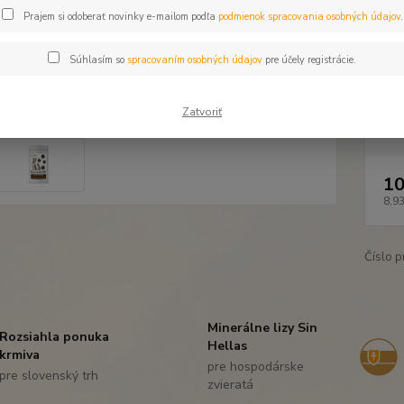
vitamí
Prajem si odoberať novinky e-mailom podľa
podmienok spracovania osobných údajov
.
kŕmený
fosforu
Súhlasím so
spracovaním osobných údajov
pre účely registrácie.
Zatvoriť
Dos
10
8,93
Číslo p
Minerálne lizy Sin
Rozsiahla ponuka
Hellas
krmiva
pre hospodárske
pre slovenský trh
zvieratá