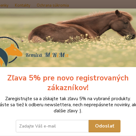
enky
Kontakty
Ochrana súkromia
Hľadať
Produkty DROMY
Psy a mačky
Doplnky pre BARF
Dromy Balanc
y Balancer BARF 8in1- 400 tbl.
Zľava 5% pre novo registrovaných
zákazníkov!
Špec
Zaregistrujte sa a získajte tak zľavu 5% na vybrané produkty.
vyba
láste sa tiež k odberu newslettera, nech neprepásnete novinky, ak
kŕme
ďalšie zľavy :).
stra
Odoslať
Dromy 
prášku