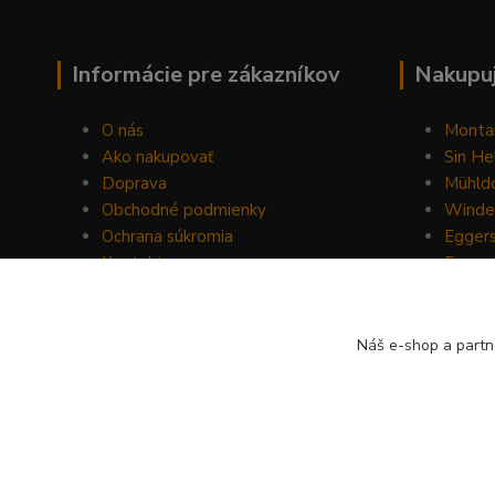
Informácie pre zákazníkov
Nakupuj
O nás
Monta
Ako nakupovať
Sin He
Doprava
Mühldo
Obchodné podmienky
Winde
Ochrana súkromia
Egger
Kontakty
Energ
Blog
Drom
Mount
Horse 
Náš e-shop a partn