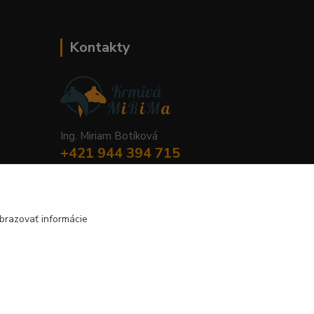
Kontakty
Ing. Miriam Botíková
+421 944 394 715
(Po-Pia, 8-17 hod.)
info@krmivamirima.sk
brazovať informácie