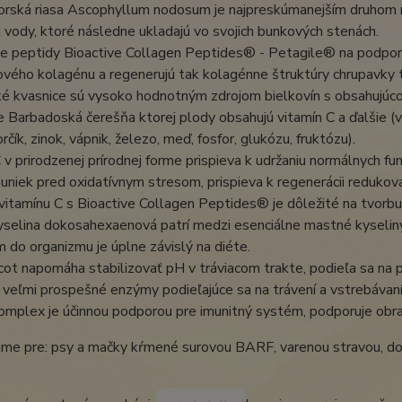
rská riasa Ascophyllum nodosum je najpreskúmanejším druhom ri
 vody, ktoré následne ukladajú vo svojich bunkových stenách.
e peptidy Bioactive Collagen Peptides® - Petagile® na podporu
vého kolagénu a regenerujú tak kolagénne štruktúry chrupavky 
é kvasnice sú vysoko hodnotným zdrojom bielkovín s obsahujúco
e Barbadoská čerešňa ktorej plody obsahujú vitamín C a ďalšie (v
orčík, zinok, vápnik, železo, meď, fosfor, glukózu, fruktózu).
 v prirodzenej prírodnej forme prispieva k udržaniu normálnych f
uniek pred oxidatívnym stresom, prispieva k regenerácii redukova
vitamínu C s Bioactive Collagen Peptides® je dôležité na tvorb
selina dokosahexaenová patrí medzi esenciálne mastné kyseliny
jem do organizmu je úplne závislý na diéte.
cot napomáha stabilizovať pH v tráviacom trakte, podieľa sa na 
veľmi prospešné enzýmy podieľajúce sa na trávení a vstrebávaní ž
omplex je účinnou podporou pre imunitný systém, podporuje obr
me pre: psy a mačky kŕmené surovou BARF, varenou stravou, dop