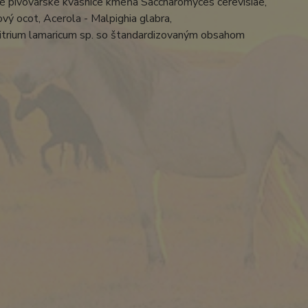
é pivovarské kvasnice kmeňa Saccharomyces cerevisiae,
ý ocot, Acerola - Malpighia glabra,
chitrium lamaricum sp. so štandardizovaným obsahom