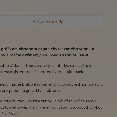
Komentáre
0
prášku s obsahom organicky viazaného vápnika,
psov a mačiek kŕmených surovou stravou BARF.
rálne látky a stopové prvky. U mladých a rastúcich
ha najintenzívnejšia mineralizácia - ukladanie
nevyhnutné brať ohľad genetickú výbavu jedinca, správnu
j v priebehu gravidity a laktácie.
 mineralizáciu kostí a zubov, je dôležité počas tohto
ostupného vápnika, minerálnych látok, stopových prvkov
ž zažívanie.