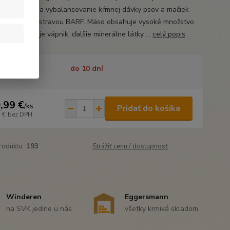
nov, určené na vybalansovanie kŕmnej dávky psov a mačiek
ch surovou stravou BARF. Mäso obsahuje vysoké množstvo
. V deficite, je vápnik, ďalšie minerálne látky ...
celý popis
tupnosť
do 10 dní
,99 €
/
ks
Pridať do košíka
 €
bez DPH
roduktu:
193
Strážiť cenu / dostupnosť
Winderen
Eggersmann
na SVK jedine u nás
všetky krmivá skladom