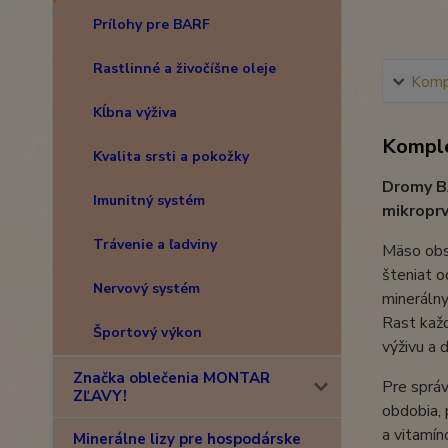
Prílohy pre BARF
Rastlinné a živočíšne oleje
Kompl
Kĺbna výživa
Komple
Kvalita srsti a pokožky
Dromy BA
Imunitný systém
mikroprv
Trávenie a ľadviny
Mäso obsa
šteniat o
Nervový systém
minerálny
Rast každ
Športový výkon
výživu a 
Značka oblečenia MONTAR
Pre správ
ZĽAVY!
obdobia, 
a vitamín
Minerálne lizy pre hospodárske