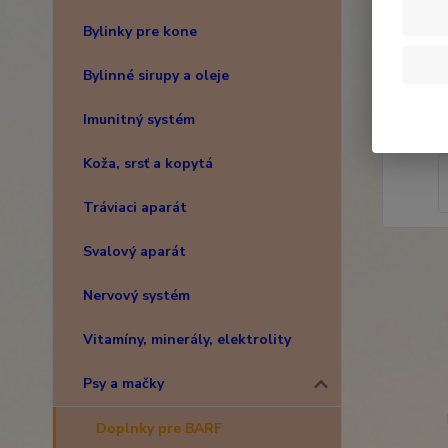
Bylinky pre kone
Bylinné sirupy a oleje
Imunitný systém
Koža, srsť a kopytá
Tráviaci aparát
Svalový aparát
Nervový systém
Vitamíny, minerály, elektrolity
Psy a mačky
Doplnky pre BARF