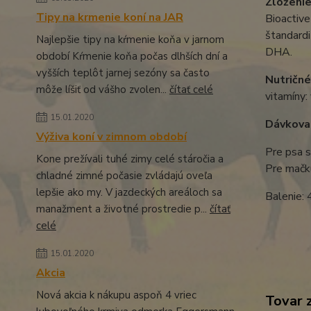
Zloženie
Tipy na krmenie koní na JAR
Bioactive
štandardi
Najlepšie tipy na kŕmenie koňa v jarnom
DHA.
období Kŕmenie koňa počas dlhších dní a
vyšších teplôt jarnej sezóny sa často
Nutričné
môže líšiť od vášho zvolen...
čítať celé
vitamíny:
15.01.2020
Dávkova
Výživa koní v zimnom období
Pre psa s
Kone prežívali tuhé zimy celé stáročia a
Pre mačku
chladné zimné počasie zvládajú oveľa
lepšie ako my. V jazdeckých areáloch sa
Balenie: 
manažment a životné prostredie p...
čítať
celé
15.01.2020
Akcia
Nová akcia k nákupu aspoň 4 vriec
Tovar 