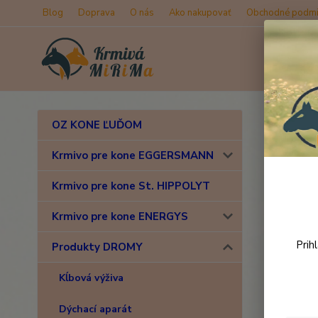
Blog
Doprava
O nás
Ako nakupovať
Obchodné podmi
Úvod
OZ KONE ĽUĎOM
Drom
Krmivo pre kone EGGERSMANN
Krmivo pre kone St. HIPPOLYT
Krmivo pre kone ENERGYS
Prih
Produkty DROMY
Kĺbová výživa
Dýchací aparát