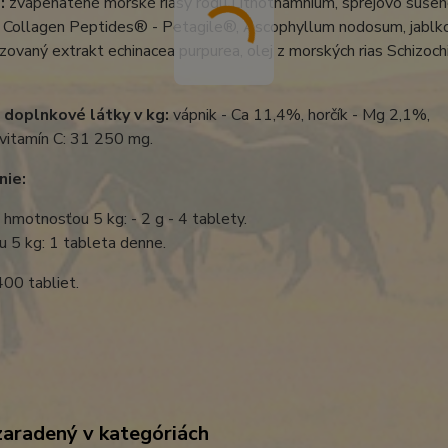
:
zvápenatené morské riasy rodu Lithothamnium, sprejovo sušen
 Collagen Peptides® - Petagile®, Ascophyllum nodosum, jablkov
zovaný extrakt echinacea purpurea, olej z morských rias Schizo
 ​​doplnkové látky v kg:
vápnik - Ca 11,4%, horčík - Mg 2,1%,
 vitamín C: 31 250 mg.
nie:
 hmotnosťou 5 kg: - 2 g - 4 tablety.
 5 kg: 1 tableta denne.
400 tabliet.
zaradený v kategóriách