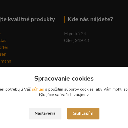
te kvalitné produkty
Kde nás nájdete?
r
Mlynská 24
llas
Cífer, 919 43
rfer
ren
smann
ys
y
Spracovanie cookies
ain Horse
Pilot
eri potrebujú Váš
súhlas
s použitím súborov cookies, aby Vám mohli zo
týkajúce sa Vašich záujmov.
Súhlasím
Nastavenia