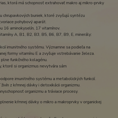
as, ktorá má schopnosť extrahovať makro aj mikro-prvky
 chrupavkových buniek, ktoré zvyšujú syntézu
tvoriace pohybový aparát.
u 16 aminokyselín, 17 vitamínov.
itamíny A, B1, B2, B3, B5, B6, B7, B9, E, minerály:
unkcií imunitného systému. Významne sa podieľa na
nej formy vitamínu E a zvyšuje vstrebávanie železa.
u plne funkčného kolagénu.
, ktoré si organizmus nevytvára sám
podpore imunitného systému a metabolických funkcií.
ivín z kŕmnej dávky i detoxikácii organizmu.
anyschopnosť organizmu a tráviace procesy.
lnenie kŕmnej dávky o mikro a makroprvky v organickej