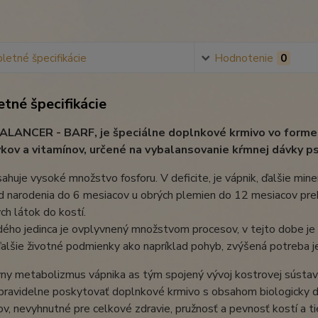
etné špecifikácie
Hodnotenie
0
tné špecifikácie
LANCER - BARF, je špeciálne doplnkové krmivo vo forme 
kov a vitamínov, určené na vybalansovanie kŕmnej dávky 
huje vysoké množstvo fosforu. V deficite, je vápnik, ďalšie mine
d narodenia do 6 mesiacov u obrých plemien do 12 mesiacov prebie
ch látok do kostí.
ého jedinca je ovplyvnený množstvom procesov, v tejto dobe je 
ďalšie životné podmienky ako napríklad pohyb, zvýšená potreba je a
ny metabolizmus vápnika as tým spojený vývoj kostrovej sústavy,
pravidelne poskytovať doplnkové krmivo s obsahom biologicky d
ov, nevyhnutné pre celkové zdravie, pružnosť a pevnosť kostí a tie