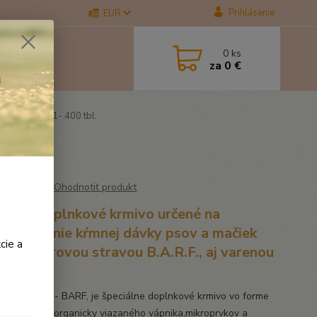
Prihlásenie
EUR
0
ks
za
0 €
er BARF 8in1- 400 tbl.
Ohodnotiť produkt
iálne doplnkové krmivo určené na
lansovanie kŕmnej dávky psov a mačiek
cie a
ných surovou stravou B.A.R.F., aj varenou
vou.
BALANCER - BARF, je špeciálne doplnkové krmivo vo forme
 s obsahom organicky viazaného vápnika,mikroprvkov a