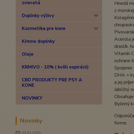
zvieratá
Hnedá mo
z morskej
Doplnky výživy
Kolagénn
chrupavko
Kozmetika pre kone
Pivovarsk
Acerola j
Kŕmne doplnky
draslík, h
Vitamín C
Oleje
ochrane b
KRMIVO - 10% ( kvôli expirácii)
Spojenie 
DHA = ky
CBD PRODUKTY PRE PSY A
a jej prí
KONE
Jablčný o
Obsahuje 
NOVINKY
Bylinný k
Odporúča
Novinky
forme.
03.03.2020