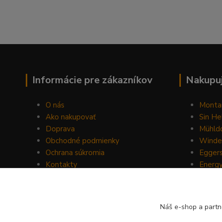
Informácie pre zákazníkov
Nakupuj
O nás
Monta
Ako nakupovať
Sin He
Doprava
Mühldo
Obchodné podmienky
Winde
Ochrana súkromia
Egger
Kontakty
Energ
Blog
Drom
Mount
Horse 
Náš e-shop a partn