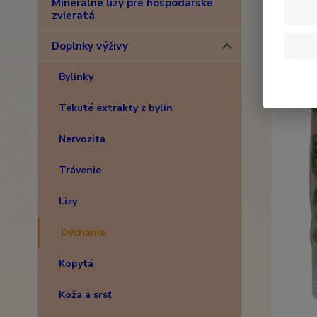
Minerálne lizy pre hospodárske
zvieratá
Doplnky výživy
Bylinky
Tekuté extrakty z bylín
Nervozita
Trávenie
Lizy
Dýchanie
Kopytá
Koža a srsť