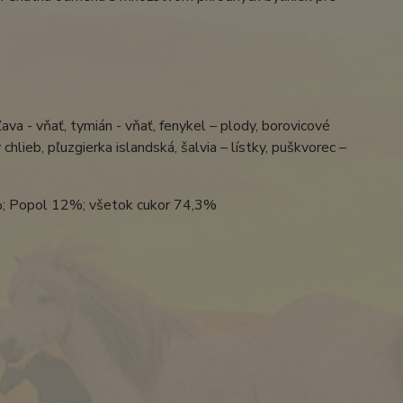
ľava - vňať, tymián - vňať, fenykel – plody, borovicové
 chlieb, pľuzgierka islandská, šalvia – lístky, puškvorec –
9%; Popol 12%; všetok cukor 74,3%