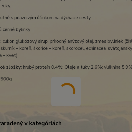
 ruky.
hutné s priaznivým účinkom na dýchacie cesty
ú cenné bylinky
:
cukor, glukózový sirup, prírodný anýzový olej, zmes byliniek (žih
roskurník – koreň, škorice – koreň, skorocel, echinacea, svätojánsky
pa – kvet)
ké zložky:
hrubý proteín 0,4%; Oleje a tuky 2,6%; vláknina 5,
500g
zaradený v kategóriách