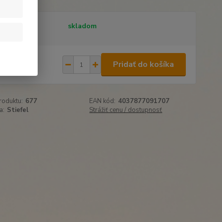
tupnosť
skladom
,99 €
Pridať do košíka
37 €
bez DPH
roduktu:
677
EAN kód:
4037877091707
a:
Stiefel
Strážiť cenu / dostupnosť