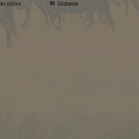
ky výživy
Dýchanie