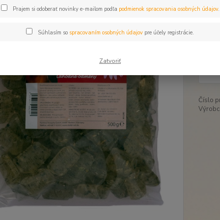
Prajem si odoberať novinky e-mailom podľa
podmienok spracovania osobných údajov
.
Dos
Súhlasím so
spracovaním osobných údajov
pre účely registrácie.
13
Zatvoriť
11,
Číslo p
Výrobc