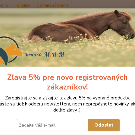
enky
Kontakty
Ochrana súkromia
Hľadať
oplnky výživy
Dýchanie
Bylinkové cukríky
nkové cukríky
Zľava 5% pre novo registrovaných
zákazníkov!
Sáčo
Zaregistrujte sa a získajte tak zľavu 5% na vybrané produkty.
Stiefel
láste sa tiež k odberu newslettera, nech neprepásnete novinky, ak
priedu
ďalšie zľavy :).
kŕmeni
cesty 
Odoslať
prírodn