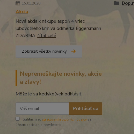
Dopln
15.01.2020
Akcia
Nová akcia k nákupu aspoň 4 vriec
lubovoľného krmiva odmerka Eggersmann
ZDARMA.
čítať celé
Zobraziť všetky novinky
Nepremeškajte novinky, akcie
a zľavy!
Môžete sa kedykoľvek odhlásiť.
Prihlásiť sa
Súhlasím so
spracovaním osobných údajov
za
účelom zasielania newslettera.