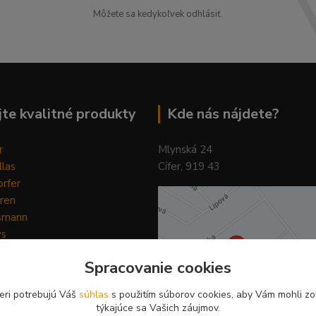
Môžete sa kedykoľvek odhlásiť.
te kvalitné produkty
Kde nás nájdete?
r
Mlynská 24
llas
Cífer, 919 43
rfer
ren
smann
ys
y
Spracovanie cookies
ain Horse
Pilot
eri potrebujú Váš
súhlas
s použitím súborov cookies, aby Vám mohli zo
týkajúce sa Vašich záujmov.