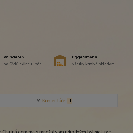
Winderen
Eggersmann
na SVK jedine u nás
všetky krmivá skladom
Komentáre
0
šky. Chutná odmena s množstvom prírodných byliniek pre