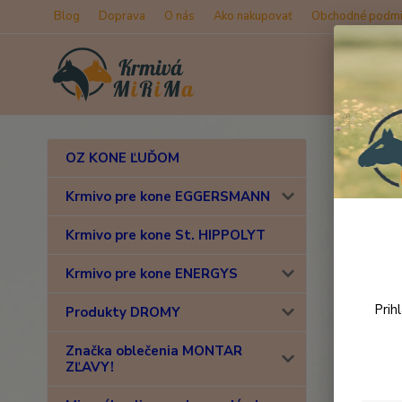
Blog
Doprava
O nás
Ako nakupovať
Obchodné podmi
Úvod
D
OZ KONE ĽUĎOM
Byli
Krmivo pre kone EGGERSMANN
Krmivo pre kone St. HIPPOLYT
Krmivo pre kone ENERGYS
Prih
Produkty DROMY
Značka oblečenia MONTAR
ZĽAVY!