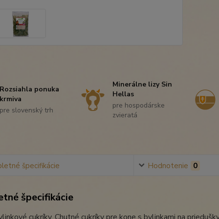
Minerálne lizy Sin
Rozsiahla ponuka
Hellas
krmiva
pre hospodárske
pre slovenský trh
zvieratá
etné špecifikácie
Hodnotenie
0
tné špecifikácie
ylinkové cukríky. Chutné cukríky pre kone s bylinkami na priedu