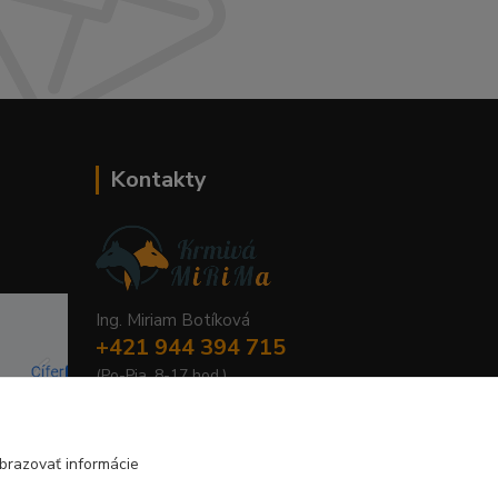
Kontakty
Ing. Miriam Botíková
+421 944 394 715
(Po-Pia, 8-17 hod.)
info@krmivamirima.sk
brazovať informácie