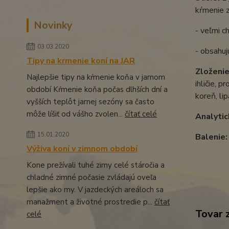
kŕmenie z
Novinky
- veľmi c
03.03.2020
- obsahuj
Tipy na krmenie koní na JAR
Zloženie
Najlepšie tipy na kŕmenie koňa v jarnom
ihličie, p
období Kŕmenie koňa počas dlhších dní a
koreň, li
vyšších teplôt jarnej sezóny sa často
môže líšiť od vášho zvolen...
čítať celé
Analytic
15.01.2020
Balenie:
Výživa koní v zimnom období
Kone prežívali tuhé zimy celé stáročia a
chladné zimné počasie zvládajú oveľa
lepšie ako my. V jazdeckých areáloch sa
manažment a životné prostredie p...
čítať
Tovar 
celé