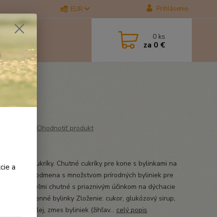
Prihlásenie
EUR
0
ks
za
0 €
Ohodnotiť produkt
k, 500 g
 Bylinkové cukríky. Chutné cukríky pre kone s bylinkami na
cie a
šky. Chutná odmena s množstvom prírodných byliniek pre
e z ruky. - veľmi chutné s priaznivým účinkom na dýchacie
- obsahujú cenné bylinky Zloženie: cukor, glukózový sirup,
ý anýzový olej, zmes byliniek (žihľav...
celý popis