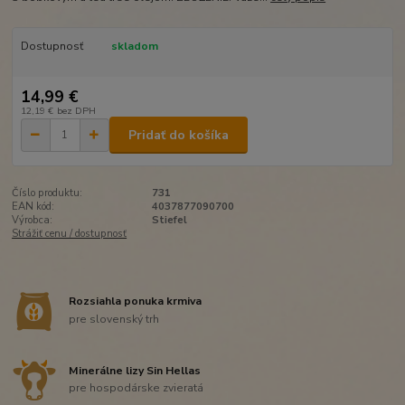
Dostupnosť
skladom
14,99 €
12,19 €
bez DPH
Pridať do košíka
Číslo produktu:
731
EAN kód:
4037877090700
Výrobca:
Stiefel
Strážiť cenu / dostupnosť
Rozsiahla ponuka krmiva
pre slovenský trh
Minerálne lizy Sin Hellas
pre hospodárske zvieratá