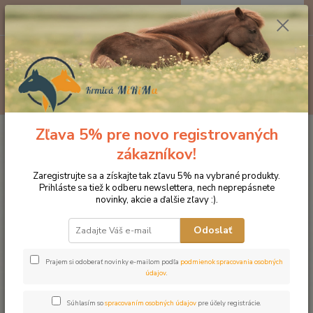
0
ks
EUR
za
0 €
Menu
Hľadať
Zľava 5% pre novo registrovaných
Úvod
Kozmetika pre kone
Starostlivosť o kopytá
Balzam na kopytá
zákazníkov!
Balzam na kopytá
Zaregistrujte sa a získajte tak zľavu 5% na vybrané produkty.
Prihláste sa tiež k odberu newslettera, nech neprepásnete
novinky, akcie a ďalšie zľavy :).
Odoslať
Prajem si odoberať novinky e-mailom podľa
podmienok spracovania osobných
údajov
.
Súhlasím so
spracovaním osobných údajov
pre účely registrácie.