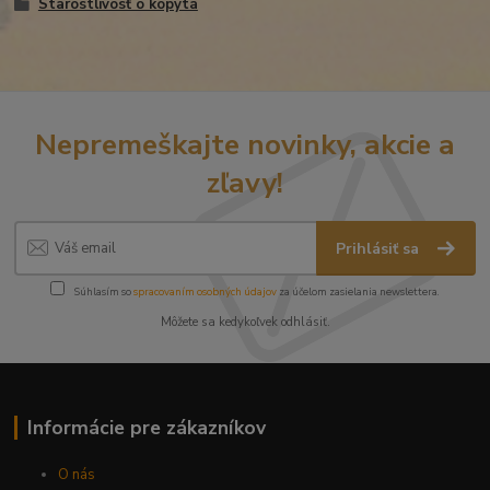
Starostlivosť o kopytá
Nepremeškajte novinky, akcie a
zľavy!
Prihlásiť sa
Súhlasím so
spracovaním osobných údajov
za účelom zasielania newslettera.
Môžete sa kedykoľvek odhlásiť.
Informácie pre zákazníkov
O nás