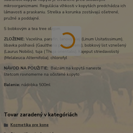
mikroorganizmami. Regulácia vlhkosti v kopytách predchádza ich
lámavosti a praskaniu. Strelka a korunka zostávajú ošetrené,
pružné a poddajné.
S bobkovým a tea tree olejom.
ZLOŽENIE:
Vazelína, parafin, ľanový olej (Linum Usitatissimum),
libavka políhavá (Gaultheria procumbens), bobkový list vznešený
(Laurus Nobilis), tuja (Thuja orientalis), Kajeput striedavolistý
(Melaleuca Alternifolia), chlorofyl
NÁVOD NA POUŽITIE:
Balzam na kopytá naneste
štetcom rovnomerne na očistené kopyto.
Balenie:
nádobka 500ml
Tovar zaradený v kategóriách
Kozmetika pre kone