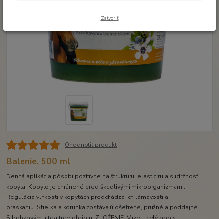
Zatvoriť
Ohodnotiť produkt
Balenie, 500 ml
Denná aplikácia pôsobí pozitívne na štruktúru, elasticitu a súdržnosť
kopyta. Kopyto je chránené pred škodlivými mikroorganizmami.
Regulácia vlhkosti v kopytách predchádza ich lámavosti a
praskaniu. Strelka a korunka zostávajú ošetrené, pružné a poddajné.
S bobkovým a tea tree olejom. ZLOŽENIE: Vaze...
celý popis