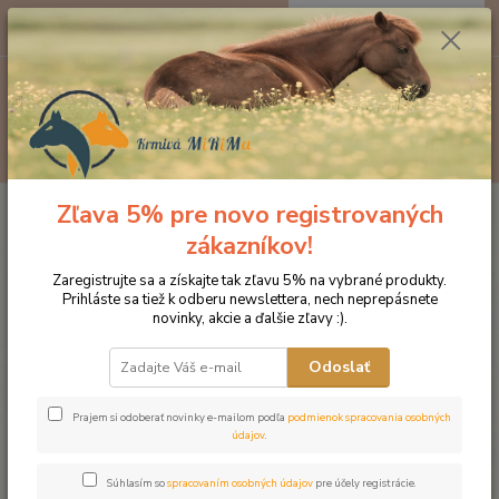
0
ks
EUR
za
0 €
Menu
Hľadať
Zľava 5% pre novo registrovaných
Úvod
Doplnky výživy
Pohybový aparát a svaly
Arthro plus
zákazníkov!
Arthro plus
Zaregistrujte sa a získajte tak zľavu 5% na vybrané produkty.
Prihláste sa tiež k odberu newslettera, nech neprepásnete
novinky, akcie a ďalšie zľavy :).
Odoslať
Prajem si odoberať novinky e-mailom podľa
podmienok spracovania osobných
údajov
.
Súhlasím so
spracovaním osobných údajov
pre účely registrácie.