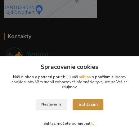
Kontakty
Spracovanie cookies
Ing. Miriam Botíková
Náš e-shop a partneri potrebujú Váš
súhlas
s použitím súborov
+421 944 394 715
cookies, aby Vám mohli zobrazovať informácie týkajúce sa Vašich
(Po-Pia, 8-17 hod.)
záujmov.
info@krmivamirima.sk
Súhlasím
Nastavenia
Súhlas môžete odmietnuť
tu
.