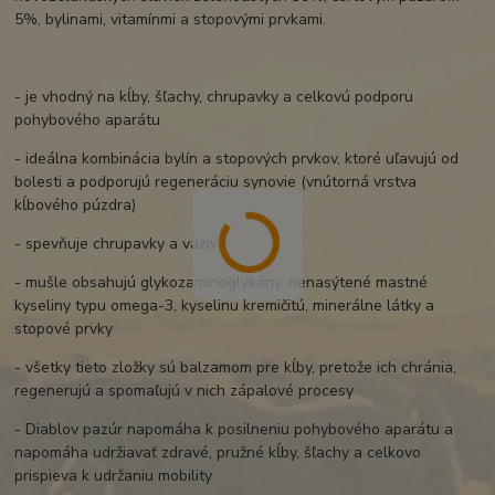
5%, bylinami, vitamínmi a stopovými prvkami.
- je vhodný na kĺby, šľachy, chrupavky a celkovú podporu
pohybového aparátu
- ideálna kombinácia bylín a stopových prvkov, ktoré uľavujú od
bolesti a podporujú regeneráciu synovie (vnútorná vrstva
kĺbového púzdra)
- spevňuje chrupavky a väzivá
- mušle obsahujú glykozaminoglykány, nenasýtené mastné
kyseliny typu omega-3, kyselinu kremičitú, minerálne látky a
stopové prvky
- všetky tieto zložky sú balzamom pre kĺby, pretože ich chránia,
regenerujú a spomaľujú v nich zápalové procesy
- Diablov pazúr napomáha k posilneniu pohybového aparátu a
napomáha udržiavať zdravé, pružné kĺby, šľachy a celkovo
prispieva k udržaniu mobility