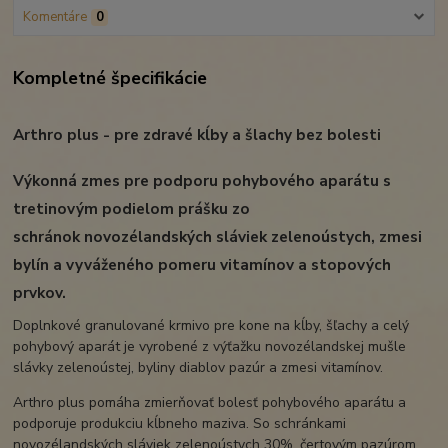
Komentáre
0
Kompletné špecifikácie
Arthro plus - pre zdravé kĺby a šlachy bez bolesti
Výkonná zmes pre podporu pohybového aparátu s
tretinovým podielom prášku zo
schránok novozélandských sláviek zelenoústych, zmesi
bylín a vyváženého pomeru vitamínov a stopových
prvkov.
Doplnkové granulované krmivo pre kone na kĺby, šľachy a celý
pohybový aparát je vyrobené z výťažku novozélandskej mušle
slávky zelenoústej, byliny diablov pazúr a zmesi vitamínov.
Arthro plus pomáha zmierňovať bolesť pohybového aparátu a
podporuje produkciu kĺbneho maziva. So schránkami
novozélandských sláviek zelenoústych 30%, čertovým pazúrom