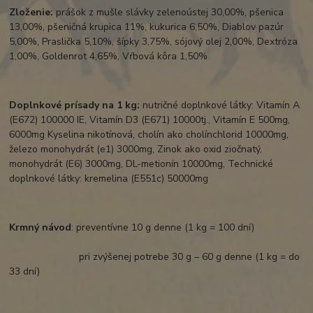
Zloženie:
prášok z mušle slávky zelenoústej 30,00%, pšenica
13,00%, pšeničná krupica 11%, kukurica 6,50%, Diablov pazúr
5,00%, Praslička 5,10%, šípky 3,75%, sójový olej 2,00%, Dextróza
1,00%, Goldenrot 4,65%, Vŕbová kôra 1,50%
Doplnkové prísady na 1 kg:
nutričné doplnkové látky: Vitamín A
(E672) 100000 IE, Vitamín D3 (E671) 10000tj., Vitamín E 500mg,
6000mg Kyselina nikotínová, cholín ako cholínchlorid 10000mg,
železo monohydrát (e1) 3000mg, Zinok ako oxid ziočnatý,
monohydrát (E6) 3000mg, DL-metionín 10000mg, Technické
doplnkové látky: kremelina (E551c) 50000mg
Krmný návod
: preventívne 10 g denne (1 kg = 100 dní)
pri zvýšenej potrebe 30 g – 60 g denne (1 kg = do
33 dní)