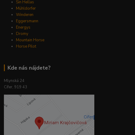
Sin Hellas
Mühldorfer
Winderen
Eggersmann
Energys
Dromy
Mountain Horse
Horse Pilot
Kde nás nájdete?
Mlynská 24
Cífer, 919 43