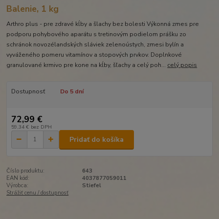
Balenie, 1 kg
Arthro plus - pre zdravé kĺby a šlachy bez bolesti Výkonná zmes pre
podporu pohybového aparátu s tretinovým podielom prášku zo
schránok novozélandských sláviek zelenoústych, zmesi bylín a
vyváženého pomeru vitamínov a stopových prvkov. Doplnkové
granulované krmivo pre kone na kĺby, šľachy a celý poh...
celý popis
Dostupnosť
Do 5 dní
72,99 €
59,34 €
bez DPH
Pridať do košíka
Číslo produktu:
643
EAN kód:
4037877059011
Výrobca:
Stiefel
Strážiť cenu / dostupnosť