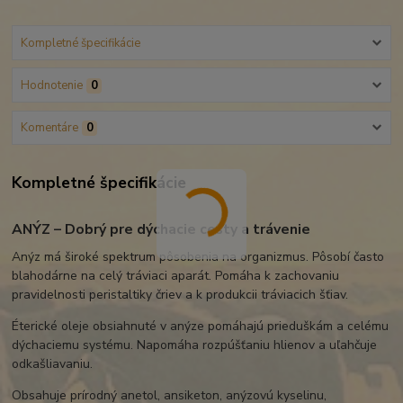
Kompletné špecifikácie
Hodnotenie
0
Komentáre
0
Kompletné špecifikácie
ANÝZ – Dobrý pre dýchacie cesty a trávenie
Anýz má široké spektrum pôsobenia na organizmus. Pôsobí často
blahodárne na celý tráviaci aparát. Pomáha k zachovaniu
pravidelnosti peristaltiky čriev a k produkcii tráviacich šťiav.
Éterické oleje obsiahnuté v anýze pomáhajú prieduškám a celému
dýchaciemu systému. Napomáha rozpúšťaniu hlienov a uľahčuje
odkašliavaniu.
Obsahuje prírodný anetol, ansiketon, anýzovú kyselinu,