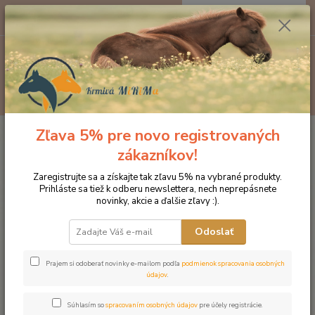
0
ks
EUR
za
0 €
Menu
Hľadať
Zľava 5% pre novo registrovaných
Úvod
Doplnky výživy
Bylinky
Anýz
zákazníkov!
Anýz
Zaregistrujte sa a získajte tak zľavu 5% na vybrané produkty.
Prihláste sa tiež k odberu newslettera, nech neprepásnete
novinky, akcie a ďalšie zľavy :).
Odoslať
Prajem si odoberať novinky e-mailom podľa
podmienok spracovania osobných
údajov
.
Súhlasím so
spracovaním osobných údajov
pre účely registrácie.