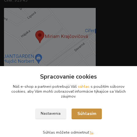
Cífer, 919 43
Spracovanie cookies
Kontakty
Náš e-shop a partneri potrebujú Váš
súhlas
s použitím súborov
cookies, aby Vám mohli zobrazovať informácie týkajúce sa Vašich
záujmov.
Súhlasím
Nastavenia
Ing. Miriam Botíková
+421 944 394 715
Súhlas môžete odmietnuť
tu
.
(Po-Pia, 8-17 hod.)