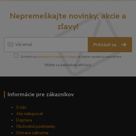
Nepremeškajte novinky, akcie a
zľavy!
Prihlásiť sa
Súhlasím so
spracovaním osobných údajov
za účelom zasielania newslettera.
Môžete sa kedykoľvek odhlásiť.
Informácie pre zákazníkov
O nás
Ako nakupovať
Doprava
Obchodné podmienky
Ochrana súkromia