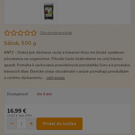
Ohodnotiť produkt
Sáčok, 500 g
ANÝZ – Dobrý pre dýchacie cesty a trávenie Anýz má široké spektrum
pôsobenia na organizmus. Pôsobí často blahodárne na celý tráviaci
aparát. Pomáha k zachovaniu pravidelnosti peristaltiky čriev a k produkcii
tráviacich šťiav. Éterické oleje obsiahnuté v anýze pomáhajú prieduškám
a celému dýchaciemu ...
celý popis
Dostupnosť
Do 5 dní
16,99 €
13,81 €
bez DPH
Pridať do košíka