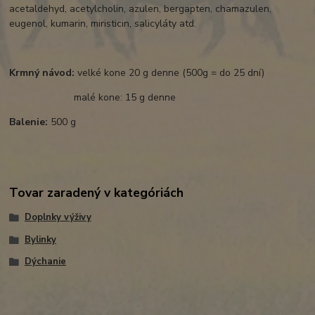
acetaldehyd, acetylcholin, azulen, bergapten, chamazulen,
eugenol, kumarin, miristicin, salicyláty atd.
Krmný návod:
velké kone 20 g denne (500g = do 25 dní)
malé kone: 15 g denne
Balenie:
500 g
Tovar zaradený v kategóriách
Doplnky výživy
Bylinky
Dýchanie