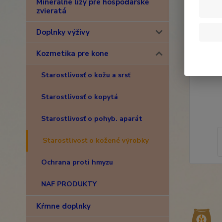
Minerálne lizy pre hospodárske
zvieratá
Doplnky výživy
Kozmetika pre kone
Starostlivosť o kožu a srsť
Starostlivosť o kopytá
Starostlivosť o pohyb. aparát
Starostlivosť o kožené výrobky
Ochrana proti hmyzu
NAF PRODUKTY
Kŕmne doplnky