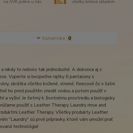
na SVK jedine u nás
všetky krmivá skladom
Komentáre
0
 a nikdy to nebolo tak jednoduché. A dokonca aj z
ece. Vyperte si bezpečne rajtky či pantalony s
lny, skrátka všetko kožené, vlnené, fleecové čo v šatni
utné ho pred použitím zriediť vodou a potom použiť v
rí a vyživí. Je šetrný k životnému prostrediu a biologicky
rúčame použiť s Leather Therapy Laundry rinse and
produktmi Leather Therapy. Všetky produkty Leather
ím "Laundry" sú prvé prípravky, ktoré vám umožní prať
ovaná technológia!