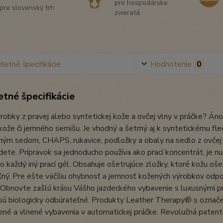
pre hospodárske
pre slovenský trh
zvieratá
etné špecifikácie
Hodnotenie
0
tné špecifikácie
robky z pravej alebo syntetickej kože a ovčej vlny v práčke? Áno
kože či jemného semišu. Je vhodný a šetrný aj k syntetickému fle
ým sedom, CHAPS, rukavice, podložky a obaly na sedlo z ovčej v
jdete. Prípravok sa jednoducho používa ako prací koncentrát, je n
o každý iný prací gél. Obsahuje ošetrujúce zložky, ktoré kožu ošet
ný. Pre ešte väčšiu ohybnosť a jemnosť kožených výrobkov odpo
. Obnovte zašlú krásu Vášho jazdeckého vybavenie s luxusnými 
ú biologicky odbúrateľné. Produkty Leather Therapy® s označen
né a vlnené vybavenia v automatickej práčke. Revolučná patent