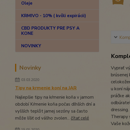
Oleje
KRMIVO - 10% ( kvôli expirácii)
CBD PRODUKTY PRE PSY A
KONE
Kompl
NOVINKY
Komple
Novinky
Vyprať vý
brúsenej 
03.03.2020
celokožen
Tipy na krmenie koní na JAR
u koní ná
práčke ak
Najlepšie tipy na kŕmenie koňa v jarnom
odbúrateľ
období Kŕmenie koňa počas dlhších dní a
dressing
vyšších teplôt jarnej sezóny sa často
Therapy s
môže líšiť od vášho zvolen...
čítať celé
Vaše kože
15.01.2020