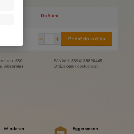
tupnosť
Do 5 dní
,99 €
Pridať do košíka
01 €
bez DPH
roduktu:
650
EAN kód:
8594188890445
a:
Absorbine
Strážiť cenu / dostupnosť
Winderen
Eggersmann