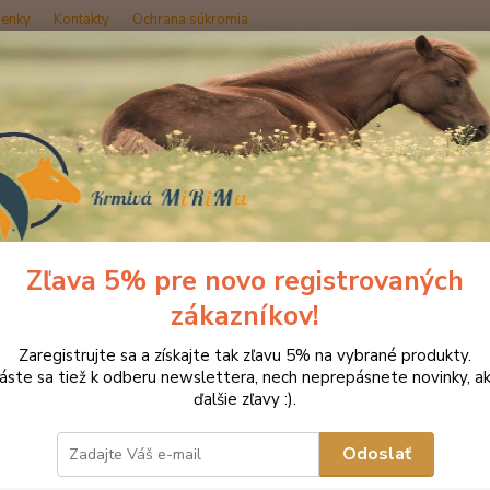
enky
Kontakty
Ochrana súkromia
Hľadať
ozmetika pre kone
Starostlivosť o kožené výrobky
Absorbine Leathe
rbine Leather therapy Laundry 
Zľava 5% pre novo registrovaných
zákazníkov!
Fľaš
Zaregistrujte sa a získajte tak zľavu 5% na vybrané produkty.
Vyprať
láste sa tiež k odberu newslettera, nech neprepásnete novinky, ak
Áno a 
ďalšie zľavy :).
či jem
Vypert
Odoslať
CHAPS,