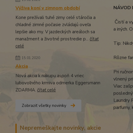
NÁVOD N
Výživa koní v zimnom období
Kone prežívali tuhé zimy celé stáročia a
Čistí a v
chladné zimné počasie zvládajú oveľa
a iných. O
lepšie ako my. V jazdeckých areáloch sa
manažment a životné prostredie p...
čítať
Tip: Nikd
celé
Rôzne far
15.01.2020
Akcia
Pri ručno
Nová akcia k nákupu aspoň 4 vriec
vlnený pr
lubovoľného krmiva odmerka Eggersmann
Viac zašp
ZDARMA.
čítať celé
posledným
Laundry R
Zobraziť všetky novinky
parfumy,
Nepremeškajte novinky, akcie