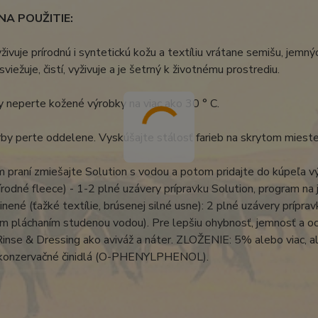
A POUŽITIE:
yživuje prírodnú i syntetickú kožu a textíliu vrátane semišu, jem
sviežuje, čistí, vyživuje a je šetrný k životnému prostrediu.
y neperte kožené výrobky na viac ako 30 ° C.
by perte oddelene. Vyskúšajte stálosť farieb na skrytom miest
m praní zmiešajte Solution s vodou a potom pridajte do kúpeľa v
írodné fleece) - 1-2 plné uzávery prípravku Solution, program na
inené (ťažké textílie, brúsenej silné usne): 2 plné uzávery prípra
 pláchaním studenou vodou). Pre lepšiu ohybnosť, jemnosť a oc
inse & Dressing ako aviváž a náter. ZLOŽENIE: 5% alebo viac, a
 konzervačné činidlá (O-PHENYLPHENOL).