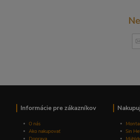
Ne
Informácie pre zákazníkov
Nakupuj
O nás
Monta
Ako nakupovať
Sin He
Doprava
Mühldo