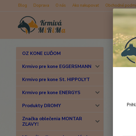
Blog
Doprava
O nás
Ako nakupovať
Obchodné podmi
Úvod
K
OZ KONE ĽUĎOM
Abso
Krmivo pre kone EGGERSMANN
Krmivo pre kone St. HIPPOLYT
Krmivo pre kone ENERGYS
Prih
Produkty DROMY
Značka oblečenia MONTAR
ZĽAVY!