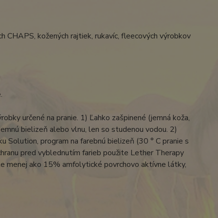
ných CHAPS, kožených rajtiek, rukavíc, fleecových výrobkov
e.
ýrobky určené na pranie. 1) Ľahko zašpinené (jemná koža,
 jemnú bielizeň alebo vlnu, len so studenou vodou. 2)
vku Solution, program na farebnú bielizeň (30 ° C pranie s
hranu pred vyblednutím farieb použite Lether Therapy
le menej ako 15% amfolytické povrchovo aktívne látky,