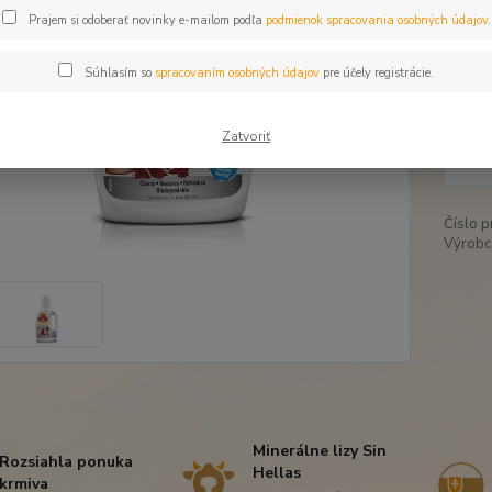
Prajem si odoberať novinky e-mailom podľa
podmienok spracovania osobných údajov
.
Dos
Súhlasím so
spracovaním osobných údajov
pre účely registrácie.
31
Zatvoriť
26,
Číslo p
Výrobc
Minerálne lizy Sin
Rozsiahla ponuka
Hellas
krmiva