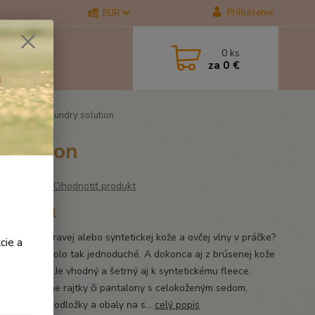
Prihlásenie
EUR
0
ks
za
0 €
r therapy Laundry solution
solution
Ohodnotiť produkt
a, 591 ml
 výrobky z pravej alebo syntetickej kože a ovčej vlny v práčke?
cie a
nikdy to nebolo tak jednoduché. A dokonca aj z brúsenej kože
ného semišu. Je vhodný a šetrný aj k syntetickému fleece.
e si bezpečne rajtky či pantalony s celokoženým sedom,
 rukavice, podložky a obaly na s...
celý popis