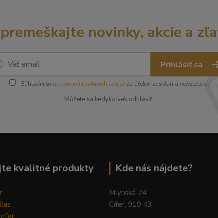
premeškajte novinky, akcie a zľa
Prihlásiť sa
Súhlasím so
spracovaním osobných údajov
za účelom zasielania newslettera.
Môžete sa kedykoľvek odhlásiť.
te kvalitné produkty
Kde nás nájdete?
r
Mlynská 24
llas
Cífer, 919 43
rfer