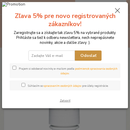
0
ks
EUR
za
0 €
Zľava 5% pre novo registrovaných
zákazníkov!
Menu
Zaregistrujte sa a získajte tak zľavu 5% na vybrané produkty.
Prihláste sa tiež k odberu newslettera, nech neprepásnete
Hľadať
novinky, akcie a ďalšie zľavy :).
Úvod
Kozmetika pre kone
Starostlivosť o pohyb. aparát
ABSORBINE
Odoslať
BYLINNÉ MAZANIE GÉL
ABSORBINE BYLINNÉ MAZANIE
Prajem si odoberať novinky e-mailom podľa
podmienok spracovania osobných
údajov
.
GÉL
Súhlasím so
spracovaním osobných údajov
pre účely registrácie.
Zatvoriť