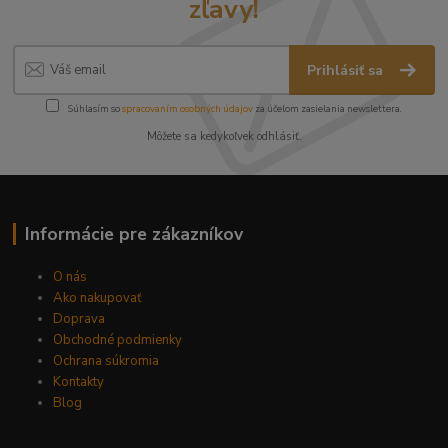
zľavy!
Prihlásiť sa
Súhlasím so
spracovaním osobných údajov
za účelom zasielania newslettera.
Môžete sa kedykoľvek odhlásiť.
Informácie pre zákazníkov
O nás
Ako nakupovať
Doprava
Obchodné podmienky
Ochrana súkromia
Kontakty
Blog