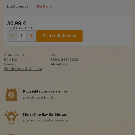
Dostupnosť
Do 5 dní
30,99 €
25,20 €
bez DPH
Pridať do košíka
Číslo produktu:
99
EAN kód:
8594188890222
Výrobca:
Absorbine
Strážiť cenu / dostupnosť
Rozsiahla ponuka krmiva
pre slovenský trh
Minerálne lizy Sin Hellas
pre hospodárske zvieratá