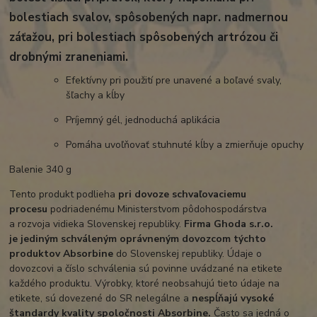
bolestiach svalov, spôsobených napr. nadmernou
záťažou, pri bolestiach spôsobených artrózou či
drobnými zraneniami.
Efektívny pri použití pre unavené a boľavé svaly,
šľachy a kĺby
Príjemný gél, jednoduchá aplikácia
Pomáha uvoľňovať stuhnuté kĺby a zmierňuje opuchy
Balenie 340 g
Tento produkt podlieha
pri dovoze schvaľovaciemu
procesu
podriadenému Ministerstvom pôdohospodárstva
a rozvoja vidieka Slovenskej republiky.
Firma Ghoda s.r.o.
je
jediným schváleným oprávneným dovozcom týchto
produktov Absorbine
do Slovenskej republiky. Údaje o
dovozcovi a číslo schválenia sú povinne uvádzané na etikete
každého produktu. Výrobky, ktoré neobsahujú tieto údaje na
etikete, sú dovezené do SR nelegálne a
nespĺňajú vysoké
štandardy kvality spoločnosti Absorbine.
Často sa jedná o