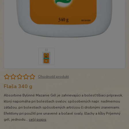
Ohodnotiť produkt
Flaša 340 g
Absorbine Bylinné Mazanie Gél je zahrievajúci a bolesť tíšiaci prípravok,
ktorý napomáha pri bolestiach svalov, spôsobených napr. nadmernou
záťažou, pri bolestiach spôsobených artrózou či drobnými zraneniami.
Efektívny pri použití pre unavené a boľavé svaly, šľachy a kĺby Príjemný
gél, jednodu...
celý popis