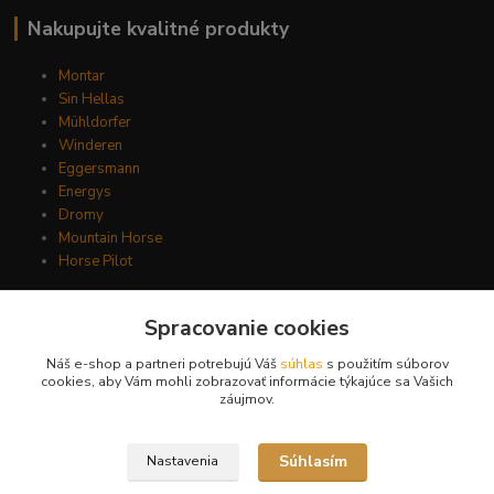
Nakupujte kvalitné produkty
Montar
Sin Hellas
Mühldorfer
Winderen
Eggersmann
Energys
Dromy
Mountain Horse
Horse Pilot
Spracovanie cookies
Kde nás nájdete?
Náš e-shop a partneri potrebujú Váš
súhlas
s použitím súborov
cookies, aby Vám mohli zobrazovať informácie týkajúce sa Vašich
Mlynská 24
záujmov.
Cífer, 919 43
Súhlasím
Nastavenia